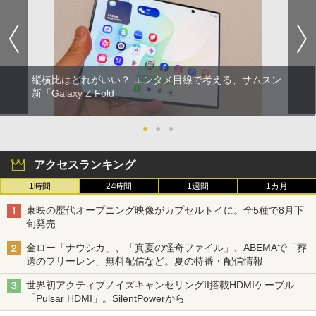
縦横比はどれがいい？ エンタメ目線で考える、サムスン
新「Galaxy Z Fold」
●
●
●
アクセスランキング
1時間
24時間
1週間
1カ月
東映の歴代オープニング映像がカプセルトイに。全5種で8月下
旬発売
金ロー「ナウシカ」、「真夏の怪奇ファイル」、ABEMAで「葬
送のフリーレン」無料配信など。夏の特番・配信情報
世界初アクティブノイズキャンセリングII搭載HDMIケーブル
「Pulsar HDMI」。SilentPowerから