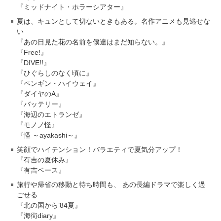
『ミッドナイト・ホラーシアター』
夏は、キュンとして切ないときもある。名作アニメも見逃せな
い
『あの日見た花の名前を僕達はまだ知らない。』
『Free!』
『DIVE!!』
『ひぐらしのなく頃に』
『ペンギン・ハイウェイ』
『ダイヤのA』
『バッテリー』
『海辺のエトランゼ』
『モノノ怪』
『怪 ～ayakashi～』
笑顔でハイテンション！バラエティで夏気分アップ！
『有吉の夏休み』
『有吉ベース』
旅行や帰省の移動と待ち時間も、 あの長編ドラマで楽しく過
ごせる
『北の国から’84夏』
『海街diary』