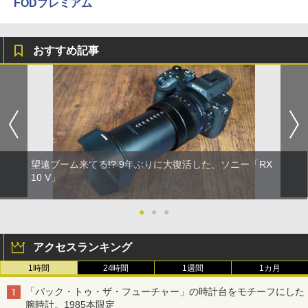
FODプレミアム
おすすめ記事
望遠ブーム来てる!? 9年ぶりに大復活した、ソニー「RX
10 V」
●
●
●
アクセスランキング
1時間
24時間
1週間
1カ月
「バック・トゥ・ザ・フューチャー」の時計台をモチーフにした
腕時計。1985本限定