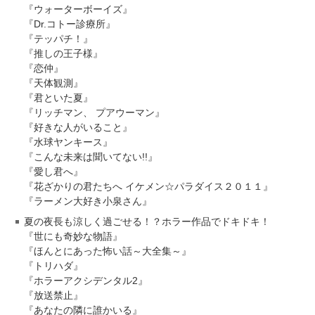
『ウォーターボーイズ』
『Dr.コトー診療所』
『テッパチ！』
『推しの王子様』
『恋仲』
『天体観測』
『君といた夏』
『リッチマン、 プアウーマン』
『好きな人がいること』
『水球ヤンキース』
『こんな未来は聞いてない!!』
『愛し君へ』
『花ざかりの君たちへ イケメン☆パラダイス２０１１』
『ラーメン大好き小泉さん』
夏の夜長も涼しく過ごせる！？ホラー作品でドキドキ！
『世にも奇妙な物語』
『ほんとにあった怖い話～大全集～』
『トリハダ』
『ホラーアクシデンタル2』
『放送禁止』
『あなたの隣に誰かいる』