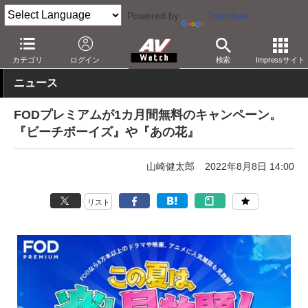
Powered by
Translate
AV Watch
コンテンツ・サービス
映像配信
その他
カテゴリ
ログイン
検索
Impressサイト
ニュース
FODプレミアムが1カ月間無料のキャンペーン。
『ビーチボーイズ』や『あの花』
山崎健太郎
2022年8月8日 14:00
リスト