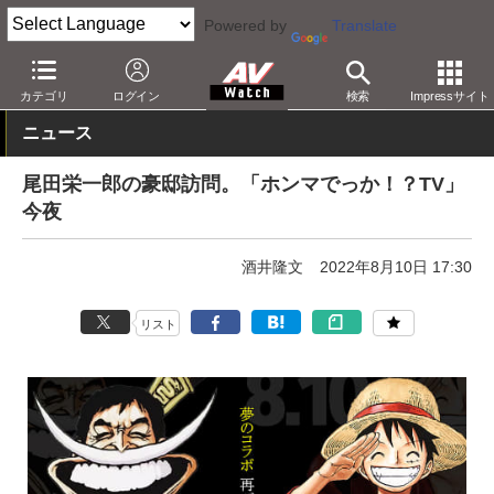
Powered by
Translate
AV Watch
コンテンツ・サービス
放送
その他
カテゴリ
ログイン
検索
Impressサイト
ニュース
尾田栄一郎の豪邸訪問。「ホンマでっか！？TV」
今夜
酒井隆文
2022年8月10日 17:30
リスト