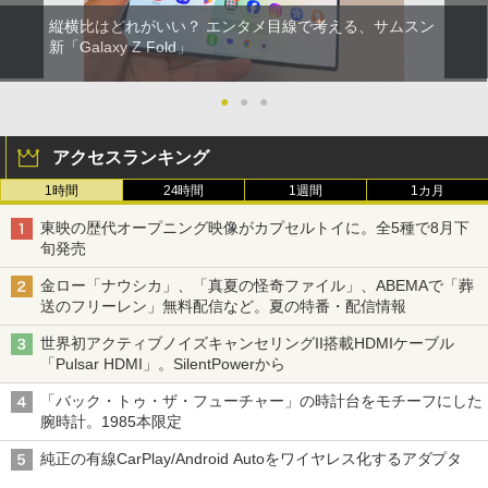
縦横比はどれがいい？ エンタメ目線で考える、サムスン
新「Galaxy Z Fold」
●
●
●
アクセスランキング
1時間
24時間
1週間
1カ月
東映の歴代オープニング映像がカプセルトイに。全5種で8月下
旬発売
金ロー「ナウシカ」、「真夏の怪奇ファイル」、ABEMAで「葬
送のフリーレン」無料配信など。夏の特番・配信情報
世界初アクティブノイズキャンセリングII搭載HDMIケーブル
「Pulsar HDMI」。SilentPowerから
「バック・トゥ・ザ・フューチャー」の時計台をモチーフにした
腕時計。1985本限定
純正の有線CarPlay/Android Autoをワイヤレス化するアダプタ