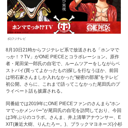
(C)フジテレビ
8月10日21時からフジテレビ系で放送される「ホンマで
っか！？TV」がONE PIECEとコラボレーション。原作
者・尾田栄一郎氏の自宅で、ルームツアーをしながらベ
ストバイ(買ってよかったもの)探しを行なうほか、前回
は明石家さんましか入れなかった“秘密の部屋”をテレビ
初公開。さらに、これまで語ってこなかった尾田氏のプ
ライベート話も披露される。
同番組では2019年にONE PIECEファンのさんまら“ホン
マでっかメンバー”が尾田氏の自宅を訪問しており、今回
は3年ぶりのコラボ。さんま、井上清華アナウンサー、E
XIT(兼近大樹、りんたろー。)、ブラックマヨネーズ(小杉