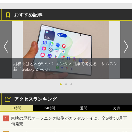
おすすめ記事
縦横比はどれがいい？ エンタメ目線で考える、サムスン
新「Galaxy Z Fold」
●
●
●
アクセスランキング
1時間
24時間
1週間
1カ月
東映の歴代オープニング映像がカプセルトイに。全5種で8月下
旬発売