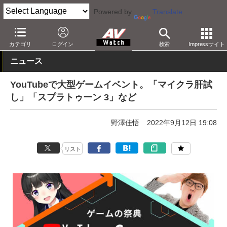
Powered by
Translate
AV Watch
コンテンツ・サービス
映像配信
YouTube
カテゴリ
ログイン
検索
Impressサイト
ニュース
YouTubeで大型ゲームイベント。「マイクラ肝試
し」「スプラトゥーン 3」など
野澤佳悟
2022年9月12日 19:08
リスト