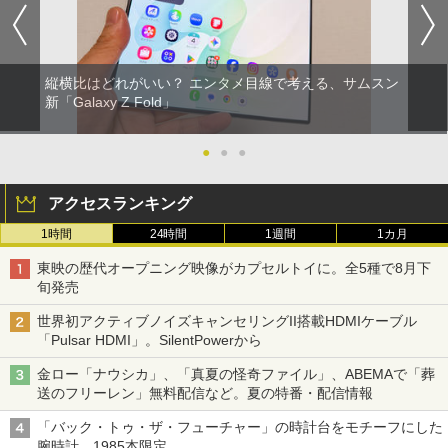
縦横比はどれがいい？ エンタメ目線で考える、サムスン
新「Galaxy Z Fold」
●
●
●
アクセスランキング
1時間
24時間
1週間
1カ月
東映の歴代オープニング映像がカプセルトイに。全5種で8月下
旬発売
世界初アクティブノイズキャンセリングII搭載HDMIケーブル
「Pulsar HDMI」。SilentPowerから
金ロー「ナウシカ」、「真夏の怪奇ファイル」、ABEMAで「葬
送のフリーレン」無料配信など。夏の特番・配信情報
「バック・トゥ・ザ・フューチャー」の時計台をモチーフにした
腕時計。1985本限定