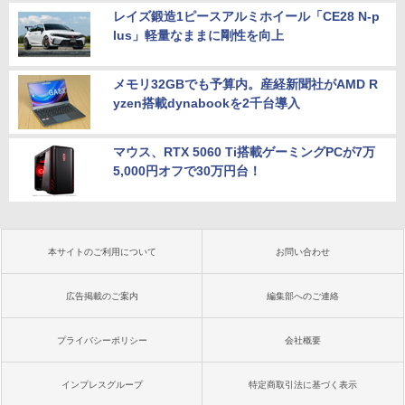
レイズ鍛造1ピースアルミホイール「CE28 N-p
lus」軽量なままに剛性を向上
メモリ32GBでも予算内。産経新聞社がAMD R
yzen搭載dynabookを2千台導入
マウス、RTX 5060 Ti搭載ゲーミングPCが7万
5,000円オフで30万円台！
本サイトのご利用について
お問い合わせ
広告掲載のご案内
編集部へのご連絡
プライバシーポリシー
会社概要
インプレスグループ
特定商取引法に基づく表示