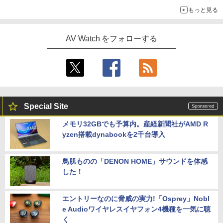
音”Tecnologia e Cuore「DS-TC52B」を聴く
もっと見る
AV Watch をフォローする
Special Site
メモリ32GBでも予算内。産経新聞社がAMD R
yzen搭載dynabookを2千台導入
鳥肌ものの「DENON HOME」サウンドを体感
した！
エントリーなのに脅威の実力!「Osprey」Nobl
e Audioワイヤレスイヤフォン4機種を一気に聴
く