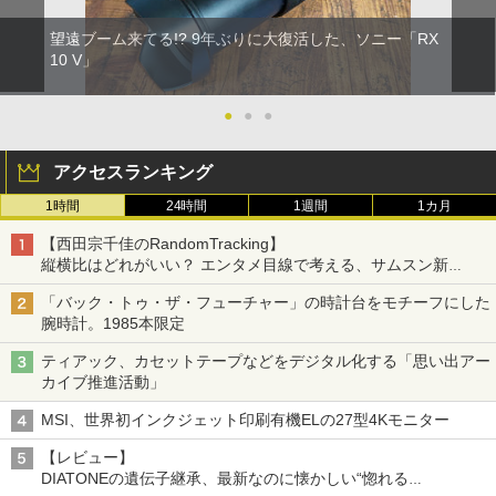
望遠ブーム来てる!? 9年ぶりに大復活した、ソニー「RX
10 V」
●
●
●
アクセスランキング
1時間
24時間
1週間
1カ月
【西田宗千佳のRandomTracking】
縦横比はどれがいい？ エンタメ目線で考える、サムスン新
「Galaxy Z Fold」
「バック・トゥ・ザ・フューチャー」の時計台をモチーフにした
腕時計。1985本限定
ティアック、カセットテープなどをデジタル化する「思い出アー
カイブ推進活動」
MSI、世界初インクジェット印刷有機ELの27型4Kモニター
【レビュー】
DIATONEの遺伝子継承、最新なのに懐かしい“惚れる