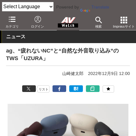
Powered by
Translate
AV Watch
製品
ヘッドフォン
その他
カテゴリ
ログイン
検索
Impressサイト
ニュース
ag、“疲れないNC”と“自然な外音取り込み”の
TWS「UZURA」
山崎健太郎
2022年12月9日 12:00
リスト