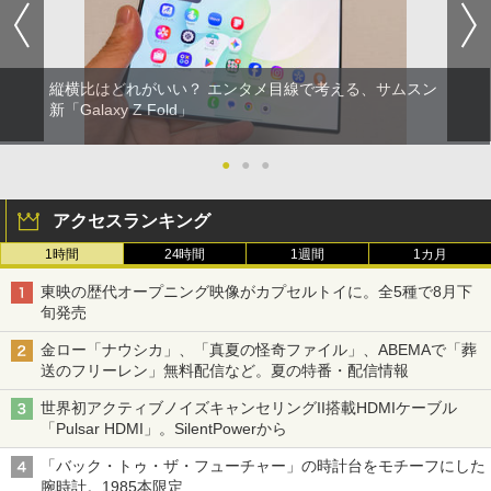
縦横比はどれがいい？ エンタメ目線で考える、サムスン
新「Galaxy Z Fold」
●
●
●
アクセスランキング
1時間
24時間
1週間
1カ月
東映の歴代オープニング映像がカプセルトイに。全5種で8月下
旬発売
金ロー「ナウシカ」、「真夏の怪奇ファイル」、ABEMAで「葬
送のフリーレン」無料配信など。夏の特番・配信情報
世界初アクティブノイズキャンセリングII搭載HDMIケーブル
「Pulsar HDMI」。SilentPowerから
「バック・トゥ・ザ・フューチャー」の時計台をモチーフにした
腕時計。1985本限定