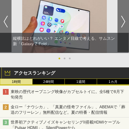
縦横比はどれがいい？ エンタメ目線で考える、サムスン
新「Galaxy Z Fold」
●
●
●
アクセスランキング
1時間
24時間
1週間
1カ月
東映の歴代オープニング映像がカプセルトイに。全5種で8月下
旬発売
金ロー「ナウシカ」、「真夏の怪奇ファイル」、ABEMAで「葬
送のフリーレン」無料配信など。夏の特番・配信情報
世界初アクティブノイズキャンセリングII搭載HDMIケーブル
「Pulsar HDMI」。SilentPowerから