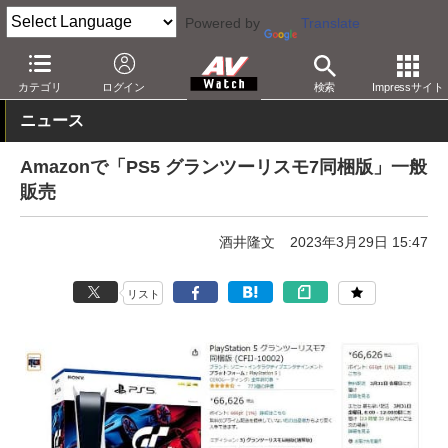
Powered by
Translate
AV Watch
製品
ゲーム機
PS5
カテゴリ
ログイン
検索
Impressサイト
ニュース
Amazonで「PS5 グランツーリスモ7同梱版」一般
販売
酒井隆文
2023年3月29日 15:47
リスト