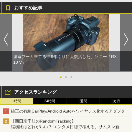
おすすめ記事
望遠ブーム来てる!? 9年ぶりに大復活した、ソニー「RX
10 V」
●
●
●
アクセスランキング
1時間
24時間
1週間
1カ月
純正の有線CarPlay/Android Autoをワイヤレス化するアダプタ
【西田宗千佳のRandomTracking】
縦横比はどれがいい？ エンタメ目線で考える、サムスン新