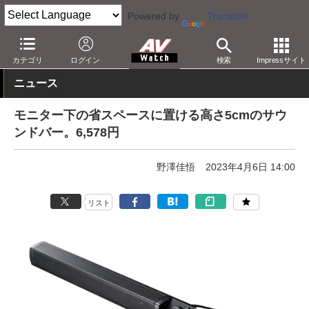
Powered by
Translate
AV Watch
製品
サウンドバー
その他
カテゴリ
ログイン
検索
Impressサイト
ニュース
モニター下の省スペースに置ける高さ5cmのサウ
ンドバー。6,578円
野澤佳悟
2023年4月6日 14:00
リスト