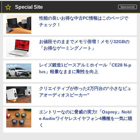
Special Site
性能の良いお得な中古PC情報はこのページで
チェック！
お値段そのままでメモリ倍増！メモリ32GBの
「お得なゲーミングノート」
レイズ鍛造1ピースアルミホイール「CE28 N-p
lus」軽量なままに剛性を向上
クリエイティブが作った2万円台の“小さなピュ
アオーディオスピーカー”
エントリーなのに脅威の実力!「Osprey」Nobl
e Audioワイヤレスイヤフォン4機種を一気に聴
く