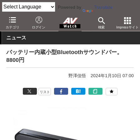
Powered by
Translate
AV Watch
製品
サウンドバー
その他
カテゴリ
ログイン
検索
Impressサイト
ニュース
バッテリー内蔵小型Bluetoothサウンドバー。
8800円
野澤佳悟
2024年1月10日 07:00
リスト