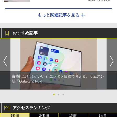
もっと関連記事を見る
おすすめ記事
縦横比はどれがいい？ エンタメ目線で考える、サムスン
新「Galaxy Z Fold」
●
●
●
アクセスランキング
1時間
24時間
1週間
1カ月