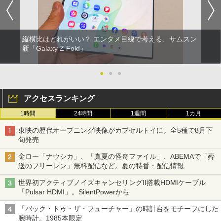
縦横比はどれがいい？ エンタメ目線で考える、サムスン
新「Galaxy Z Fold」
●
●
●
アクセスランキング
1時間
24時間
1週間
1カ月
東映の歴代オープニング映像がカプセルトイに。全5種で8月下
旬発売
金ロー「ナウシカ」、「真夏の怪奇ファイル」、ABEMAで「葬
送のフリーレン」無料配信など。夏の特番・配信情報
世界初アクティブノイズキャンセリングII搭載HDMIケーブル
「Pulsar HDMI」。SilentPowerから
「バック・トゥ・ザ・フューチャー」の時計台をモチーフにした
腕時計。1985本限定