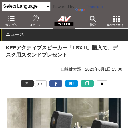
Powered by
Translate
AV Watch
製品
オーディオスピーカー
カテゴリ
ログイン
検索
Impressサイト
ニュース
KEFアクティブスピーカー「LSX II」購入で、デ
スク用スタンドプレゼント
山崎健太郎
2023年6月1日 19:00
リスト