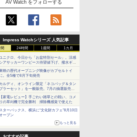
AV Watch をフォローする
Impress Watchシリーズ 人気記事
時間
24時間
1週間
1カ月
ユニクロ、今日から「お盆特別セール」。涼感
シアサッカーワンピース待望値下げ、撥水ギア
ショーツは1990円に
東映の歴代オープニング映像がカプセルトイ
に。全5種で8月下旬発売
カルディ、オンライン限定「ネコバッグ＆タン
ブラーセット」を一般販売。7月の抽選販売の
当選無効分
【家電レビュー】手ごわい雑草との戦い、コメ
リの草刈機で完全勝利 掃除機感覚で使えた
スターバックス、横浜に“文化財カフェ”8月10日
オープン
もっと見る
おすすめ記事