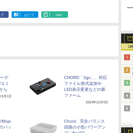
ェア
はてブ
note
1
オーデ
CHORD「2go」、対応
がエミ
ファイル形式追加や
から
LED表示変更などの新
ファーム
3年5月1日
2023年12月4日
/Mojo
Chord、完全バランス
のバッ
回路の小型パワーアン