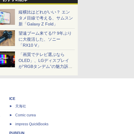
縦横比はどれがいい？ エン
タメ目線で考える、サムスン
新「Galaxy Z Fold」
望遠ブーム来てる!? 9年ぶり
に大復活した、ソニー
「RX10 V」
「画質でテレビ選ぶなら
OLED」、LGディスプレイ
が“RGBタンデム”の魅力訴
求。液晶とのガチ比較も
ICE
天海社
ス
Comic curea
impress QuickBooks
PUBFUN