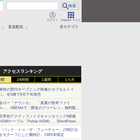
ログイン
Impress サイト
全カテゴリ
音楽配信
アクセスランキング
時間
24時間
1週間
1カ月
東映の歴代オープニング映像がカプセルトイ
に。全5種で8月下旬発売
金ロー「ナウシカ」、「真夏の怪奇ファイ
ル」、ABEMAで「葬送のフリーレン」無料配信
など。夏の特番・配信情報
世界初アクティブノイズキャンセリングII搭載
HDMIケーブル「Pulsar HDMI」。SilentPower
から
「バック・トゥ・ザ・フューチャー」の時計台
をモチーフにした腕時計。1985本限定