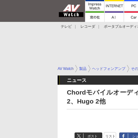
テレビ
レコーダ
ポータブルオーディ
スマートスピーカー
デジカメ
プロジ
AV Watch
製品
ヘッドフォンアンプ
そ
ニュース
Chordモバイルオーデ
2、Hugo 2他
ポスト
リスト
シ