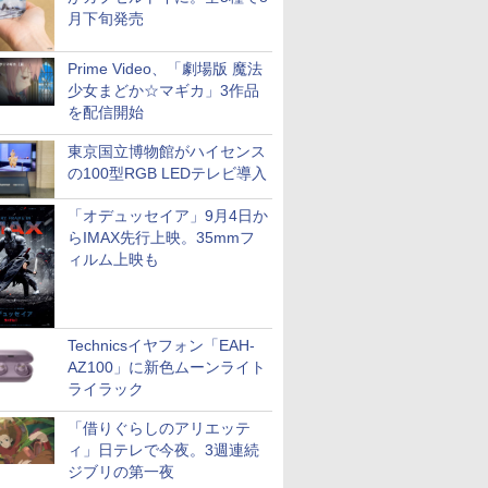
月下旬発売
Prime Video、「劇場版 魔法
少女まどか☆マギカ」3作品
を配信開始
東京国立博物館がハイセンス
の100型RGB LEDテレビ導入
「オデュッセイア」9月4日か
らIMAX先行上映。35mmフ
ィルム上映も
Technicsイヤフォン「EAH-
AZ100」に新色ムーンライト
ライラック
「借りぐらしのアリエッテ
ィ」日テレで今夜。3週連続
ジブリの第一夜