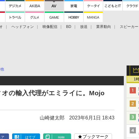
オ
ヘッドフォン
映像配信
BD
放送
業界動向
スピーカー
ェクタ
PS4
BDプレーヤー
映像配信
BD
の他
1
ィオの輸入代理がエミライに。Mojo
山崎健太郎
2023年6月1日 18:43
ブックマーク
ェア
はてブ
note