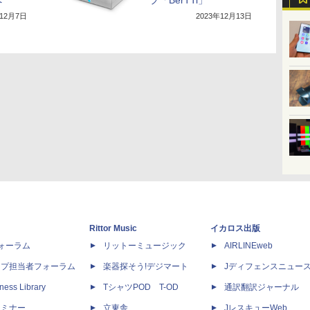
へ
プ「BerTTi」
年12月7日
2023年12月13日
Rittor Music
イカロス出版
dフォーラム
リットーミュージック
AIRLINEweb
ップ担当者フォーラム
楽器探そう!デジマート
Jディフェンスニュー
ness Library
TシャツPOD T-OD
通訳翻訳ジャーナル
セミナー
立東舎
JレスキューWeb