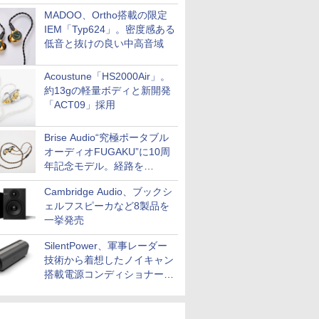
MADOO、Ortho搭載の限定
IEM「Typ624」。密度感ある
低音と抜けの良い中高音域
Acoustune「HS2000Air」。
約13gの軽量ボディと新開発
「ACT09」採用
Brise Audio“究極ポータブル
オーディオFUGAKU”に10周
年記念モデル。経路を
NISHIKIで統一。400万円
Cambridge Audio、ブックシ
ェルフスピーカなど8製品を
一挙発売
SilentPower、軍事レーダー
技術から着想したノイキャン
搭載電源コンディショナー
「AC iPurifier2」