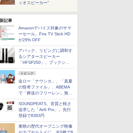
ィオスピーカー”
新記事
Amazonデバイス対象のサマ
ーセール。Fire TV Stick HD
が29% OFF
アバック、リビングに調和す
るシアタースピーカー
「HFSP250」。ブックシェ
ルフはペア3万円以下
トピック
金ロー「ナウシカ」、「真夏
の怪奇ファイル」、ABEMA
で「葬送のフリーレン」無料
配信など。夏の特番・配信情
SOUNDPEATS、音質と軽さ
報
追求した「Air6 Pro」。先行
登録で8383円
東映の歴代オープニング映像
がカプセルトイに。全5種で8