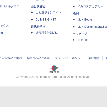
 X（デジタルクロス）
山と溪谷社
イカロスアカデミー
山と溪谷オンライン
MdN
CLIMBING-NET
MdN Books
ブックス
近代科学社
MdN Design Interactiv
ing
近代科学社Digital
テックリブ
TechLib
広告掲載のご案内
編集部へのご連絡
プライバシーポリシー
会社概要
Copyright ©
2026
Impress Corporation. All rights reserved.