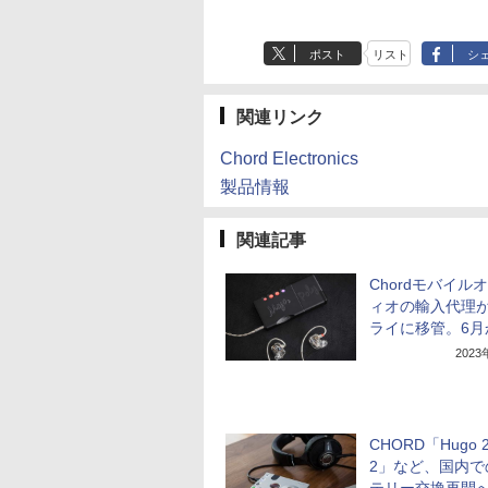
ポスト
リスト
シ
関連リンク
Chord Electronics
製品情報
関連記事
Chordモバイル
ィオの輸入代理
ライに移管。6月
202
CHORD「Hugo 2
2」など、国内で