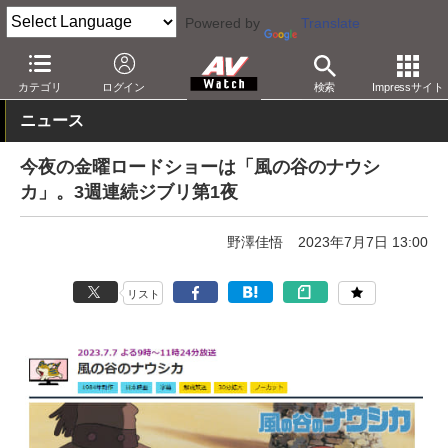
Powered by
Translate
AV Watch
コンテンツ・サービス
アニメ
カテゴリ
ログイン
検索
Impressサイト
ニュース
今夜の金曜ロードショーは「風の谷のナウシ
カ」。3週連続ジブリ第1夜
野澤佳悟
2023年7月7日 13:00
リスト