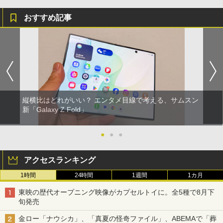
おすすめ記事
縦横比はどれがいい？ エンタメ目線で考える、サムスン
新「Galaxy Z Fold」
●
●
●
アクセスランキング
1時間
24時間
1週間
1カ月
東映の歴代オープニング映像がカプセルトイに。全5種で8月下
旬発売
金ロー「ナウシカ」、「真夏の怪奇ファイル」、ABEMAで「葬