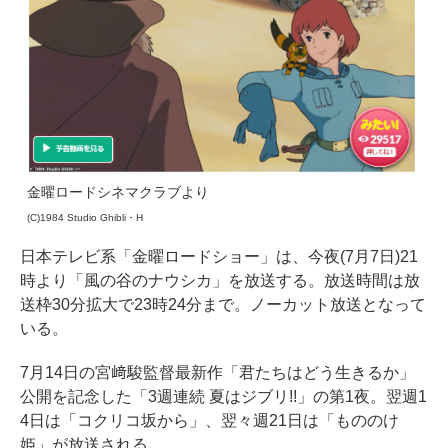
金曜ロードシネマクラブより
(C)1984 Studio Ghibli・H
日本テレビ系「金曜ロードショー」は、今夜(7月7日)21
時より「風の谷のナウシカ」を放送する。放送時間は放
送枠30分拡大で23時24分まで。ノーカット放送となって
いる。
7月14日の宮﨑駿監督最新作「君たちはどう生きるか」
公開を記念した「3週連続 夏はジブリ!!」の第1夜。翌週1
4日は「コクリコ坂から」、翌々週21日は「もののけ
姫」が放送される。