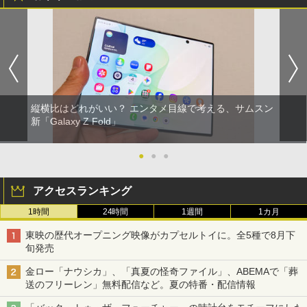
縦横比はどれがいい？ エンタメ目線で考える、サムスン
新「Galaxy Z Fold」
●
●
●
アクセスランキング
1時間
24時間
1週間
1カ月
東映の歴代オープニング映像がカプセルトイに。全5種で8月下
旬発売
金ロー「ナウシカ」、「真夏の怪奇ファイル」、ABEMAで「葬
送のフリーレン」無料配信など。夏の特番・配信情報