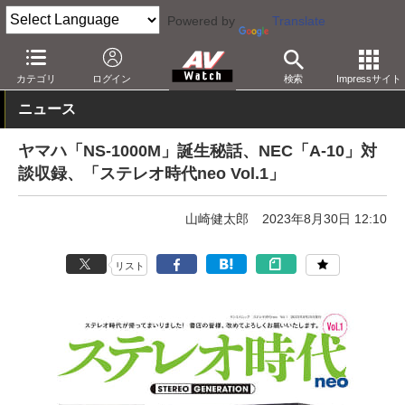
Powered by
Translate
AV Watch
動向
業界動向
カテゴリ
ログイン
検索
Impressサイト
ニュース
ヤマハ「NS-1000M」誕生秘話、NEC「A-10」対
談収録、「ステレオ時代neo Vol.1」
山崎健太郎
2023年8月30日 12:10
リスト