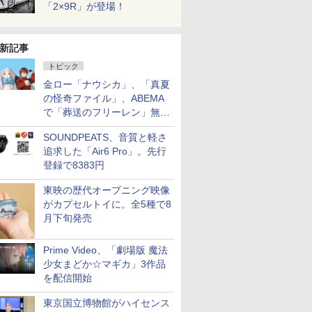
「2×9R」が登場！
新記事
トピック
金ロー「ナウシカ」、「真夏
の怪奇ファイル」、ABEMA
で「葬送のフリーレン」無料
配信など。夏の特番・配信情
SOUNDPEATS、音質と軽さ
報
追求した「Air6 Pro」。先行
登録で8383円
東映の歴代オープニング映像
がカプセルトイに。全5種で8
月下旬発売
Prime Video、「劇場版 魔法
少女まどか☆マギカ」3作品
を配信開始
東京国立博物館がハイセンス