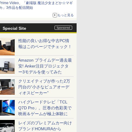
Prime Video、「劇場版 魔法少女まどか☆マギ
カ」3作品を配信開始
もっと見る
Special Site
性能の良いお得な中古PC情
報はこのページでチェック！
Amazon プライムデー過去最
安! Anker注目プロジェクタ
ー3モデルを使ってみた
クリエイティブが作った2万
円台の“小さなピュアオーデ
ィオスピーカー”
ハイグレードテレビ「TCL
Q7D Pro」。圧巻の色彩美で
映画＆ゲームが極上体験に
レイズのプレミアムカー向け
ブランドHOMURAから