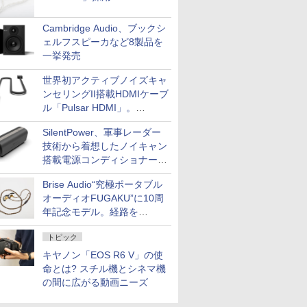
Cambridge Audio、ブックシ
ェルフスピーカなど8製品を
一挙発売
世界初アクティブノイズキャ
ンセリングII搭載HDMIケーブ
ル「Pulsar HDMI」。
SilentPowerから
SilentPower、軍事レーダー
技術から着想したノイキャン
搭載電源コンディショナー
「AC iPurifier2」
Brise Audio“究極ポータブル
オーディオFUGAKU”に10周
年記念モデル。経路を
NISHIKIで統一。400万円
トピック
キヤノン「EOS R6 V」の使
命とは? スチル機とシネマ機
の間に広がる動画ニーズ