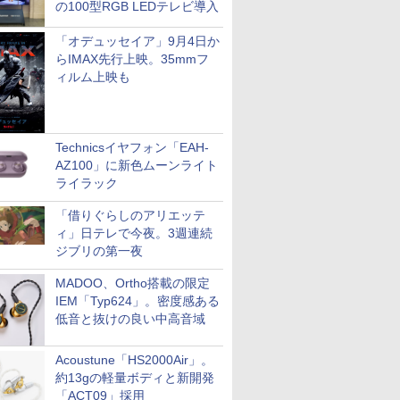
の100型RGB LEDテレビ導入
「オデュッセイア」9月4日か
らIMAX先行上映。35mmフ
ィルム上映も
Technicsイヤフォン「EAH-
AZ100」に新色ムーンライト
ライラック
「借りぐらしのアリエッテ
ィ」日テレで今夜。3週連続
ジブリの第一夜
MADOO、Ortho搭載の限定
IEM「Typ624」。密度感ある
低音と抜けの良い中高音域
Acoustune「HS2000Air」。
約13gの軽量ボディと新開発
「ACT09」採用