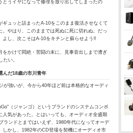
うとうイヤになって修理を放り出してしまったの
ギュッと詰まったA-10をこのまま復活させなくて
た。やはり、このままでは死ぬに死に切れぬ。だっ
よし、次こそはA-10をキチンと蘇らせよう!!
月をかけて悶絶・苦闘の末に、見事音出しまで漕ぎ
介したい。
選んだ18歳の市川青年
ジが強いが、今から40年ほど前は本格的なオーディ
anGo”（ジャンゴ）というブランドのシステムコンポ
に人気があった。とはいっても、オーディオ全盛期
ブランドとまではいえず、1980年代になってオーデ
しかし、1982年のCD登場を契機にオーディオ市