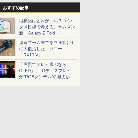
おすすめ記事
縦横比はどれがいい？ エン
タメ目線で考える、サムスン
新「Galaxy Z Fold」
望遠ブーム来てる!? 9年ぶり
に大復活した、ソニー
「RX10 V」
「画質でテレビ選ぶなら
OLED」、LGディスプレイ
が“RGBタンデム”の魅力訴
求。液晶とのガチ比較も