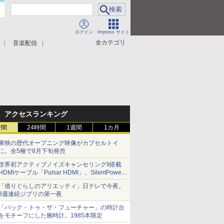
ログイン
Impress サイト
全カテゴリ
音楽配信
アクセスランキング
時間
24時間
1週間
1カ月
東映の歴代オープニング映像がカプセルトイ
に。全5種で8月下旬発売
世界初アクティブノイズキャンセリングII搭載
HDMIケーブル「Pulsar HDMI」。SilentPower
から
「借りぐらしのアリエッティ」日テレで今夜。
3週連続ジブリの第一夜
「バック・トゥ・ザ・フューチャー」の時計台
をモチーフにした腕時計。1985本限定