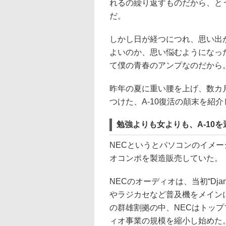
れるの繰り返すものだから、と
だ。
しかし日が経つにつれ、思い出が
よいのか、思い悩むようになっ
て僕の青春のアンプなのだから。
昨年の夏に重い腰を上げ、数カ
つけた、A-10復活の顛末を紹
勉強よりも女よりも、A-10を
NECというとパソコンのイメー
オコンポを製造販売していた。
NECのオーディオは、当初“Dj
やラジカセなど普及機をメイン
の群雄割拠の中、NECはトップ
ィオ事業の規模を縮小し始めた。