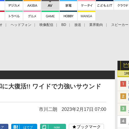
オ
ヘッドフォン
映像配信
BD
放送
業界動向
スピーカー
ェクタ
PS4
BDプレーヤー
映像配信
BD
1
令和に大復活!! ワイドで力強いサウンド
市川二朗
2023年2月17日 07:00
ブックマーク
ェア
はてブ
note