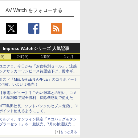
AV Watch をフォローする
Impress Watchシリーズ 人気記事
時間
24時間
1週間
1カ月
ユニクロ、今日から「お盆特別セール」。涼感
シアサッカーワンピース待望値下げ、撥水ギア
ショーツは1990円に
ミスド「Mrs. GREEN APPLE」のコラボドーナ
ツ4種、いよいよ発売！
【家電レビュー】手ごわい雑草との戦い、コメ
リの草刈機で完全勝利 掃除機感覚で使えた
NTT島田社長、ソフトバンクのセブン出資に「d
ポイント使えるようにして」
カルディ、オンライン限定「ネコバッグ＆タン
ブラーセット」を一般販売。7月の抽選販売の
当選無効分
もっと見る