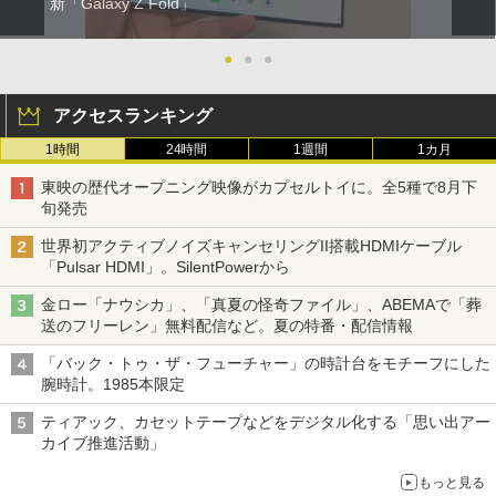
新「Galaxy Z Fold」
●
●
●
アクセスランキング
1時間
24時間
1週間
1カ月
東映の歴代オープニング映像がカプセルトイに。全5種で8月下
旬発売
世界初アクティブノイズキャンセリングII搭載HDMIケーブル
「Pulsar HDMI」。SilentPowerから
金ロー「ナウシカ」、「真夏の怪奇ファイル」、ABEMAで「葬
送のフリーレン」無料配信など。夏の特番・配信情報
「バック・トゥ・ザ・フューチャー」の時計台をモチーフにした
腕時計。1985本限定
ティアック、カセットテープなどをデジタル化する「思い出アー
カイブ推進活動」
もっと見る