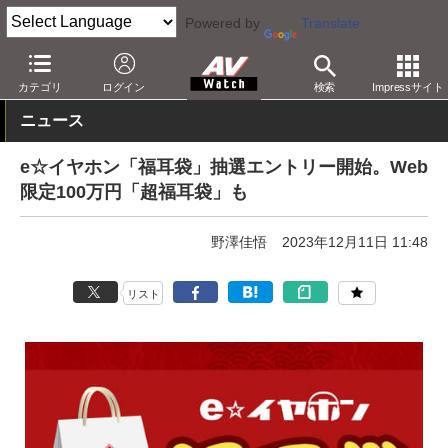
Powered by
Translate
AV Watch
動向
ショップ
イベント
カテゴリ
ログイン
検索
Impressサイト
ニュース
e☆イヤホン「福耳袋」抽選エントリー開始。Web
限定100万円「超福耳袋」も
野澤佳悟
2023年12月11日 11:48
リスト