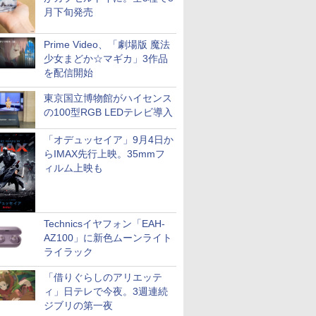
月下旬発売
Prime Video、「劇場版 魔法
少女まどか☆マギカ」3作品
を配信開始
東京国立博物館がハイセンス
の100型RGB LEDテレビ導入
「オデュッセイア」9月4日か
らIMAX先行上映。35mmフ
ィルム上映も
Technicsイヤフォン「EAH-
AZ100」に新色ムーンライト
ライラック
「借りぐらしのアリエッテ
ィ」日テレで今夜。3週連続
ジブリの第一夜