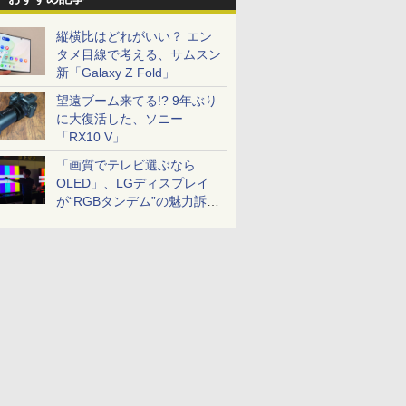
縦横比はどれがいい？ エン
タメ目線で考える、サムスン
新「Galaxy Z Fold」
望遠ブーム来てる!? 9年ぶり
に大復活した、ソニー
「RX10 V」
「画質でテレビ選ぶなら
OLED」、LGディスプレイ
が“RGBタンデム”の魅力訴
求。液晶とのガチ比較も