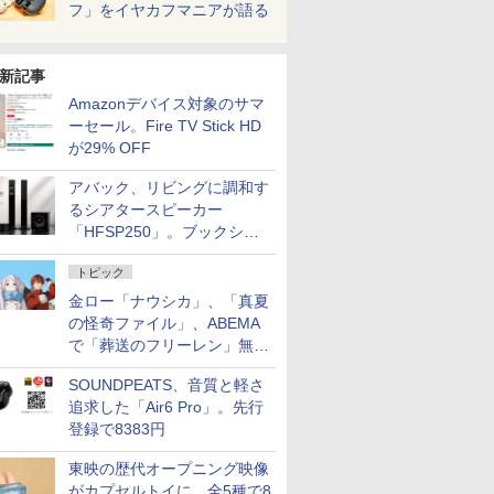
フ」をイヤカフマニアが語る
新記事
Amazonデバイス対象のサマ
ーセール。Fire TV Stick HD
が29% OFF
アバック、リビングに調和す
るシアタースピーカー
「HFSP250」。ブックシェ
ルフはペア3万円以下
トピック
金ロー「ナウシカ」、「真夏
の怪奇ファイル」、ABEMA
で「葬送のフリーレン」無料
配信など。夏の特番・配信情
SOUNDPEATS、音質と軽さ
報
追求した「Air6 Pro」。先行
登録で8383円
東映の歴代オープニング映像
がカプセルトイに。全5種で8