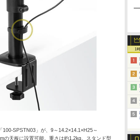
1
SPSTN03」が、9～14.2×14.1×H25～
9～6cmの天板に設置可能。重さは約1.2kg。スタンド型