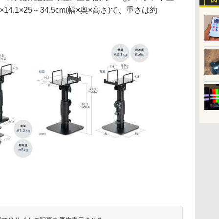
2×14.1×25～34.5cm(幅×奥×高さ)で、重さは約
。