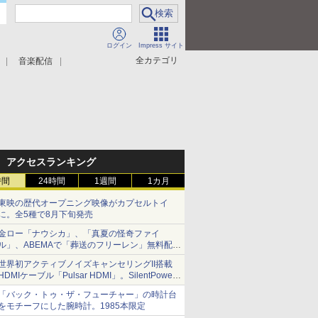
ログイン
Impress サイト
全カテゴリ
音楽配信
アクセスランキング
時間
24時間
1週間
1カ月
東映の歴代オープニング映像がカプセルトイ
に。全5種で8月下旬発売
金ロー「ナウシカ」、「真夏の怪奇ファイ
ル」、ABEMAで「葬送のフリーレン」無料配信
など。夏の特番・配信情報
世界初アクティブノイズキャンセリングII搭載
HDMIケーブル「Pulsar HDMI」。SilentPower
から
「バック・トゥ・ザ・フューチャー」の時計台
をモチーフにした腕時計。1985本限定