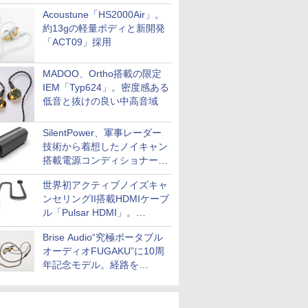
Acoustune「HS2000Air」。
約13gの軽量ボディと新開発
「ACT09」採用
MADOO、Ortho搭載の限定
IEM「Typ624」。密度感ある
低音と抜けの良い中高音域
SilentPower、軍事レーダー
技術から着想したノイキャン
搭載電源コンディショナー
「AC iPurifier2」
世界初アクティブノイズキャ
ンセリングII搭載HDMIケーブ
ル「Pulsar HDMI」。
SilentPowerから
Brise Audio“究極ポータブル
オーディオFUGAKU”に10周
年記念モデル。経路を
NISHIKIで統一。400万円