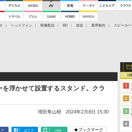
オ
ヘッドフォン
映像配信
BD
放送
業界動向
スピーカー
ェクタ
PS4
BDプレーヤー
映像配信
BD
1
ーを浮かせて設置するスタンド。クラ
増田隼山樹
2024年2月8日 15:30
ブックマーク
ェア
はてブ
note