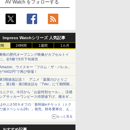
AV Watch をフォローする
Impress Watchシリーズ 人気記事
時間
24時間
1週間
1カ月
東映の歴代オープニング映像がカプセルトイ
に。全5種で8月下旬発売
Amazon、ウイスキー「フロム・ザ・バレル」
が“4402円”で再び登場！
第3期放送記念！ アニメ「薬屋のひとりご
と」第1期・第2期全話を「TVer」にて期間限定
で順次無料配信開始
ユニクロ、今日から「お盆特別セール」。涼感
シアサッカーワンピース待望値下げ、撥水ギア
ショーツは1990円に
はやぶさ50％オフの「新幹線eチケット（トク
だ値スペシャル28）」発売。秋冬乗車分、えき
ねっと限定
もっと見る
おすすめ記事