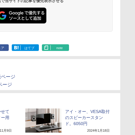
 検索で当サイトの記事を優先表示させる
ェア
はてブ
note
売ページ
売ページ
かせて
アイ・オー、VESA取付
ター用
のスピーカースタン
ド。6050円
年11月9日
2024年1月18日