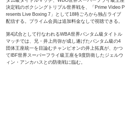
タム級タイトルマッチ、WBO世界スーパーフライ級王座
決定戦のボクシングトリプル世界戦を、「Prime Video P
resents Live Boxing 7」として18時ごろから独占ライブ
配信する。プライム会員は追加料金なしで視聴できる。
第4試合として行なわれるWBA世界バンタム級タイトル
マッチでは、兄・井上尚弥が成し遂げたバンタム級の4
団体王座統一を目論むチャンピオンの井上拓真が、かつ
てIBF世界スーパーフライ級王座を9度防衛したジェルウ
ィン・アンカハスとの防衛戦に臨む。