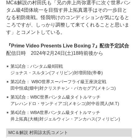
MC&解説の村田氏も「兄の井上尚弥選手に次ぐ世界バン
タム級4団体統一を目指す井上拓真選手はその一歩目と
なる初防衛戦。怪我明けのコンディションが気になると
ころですが、しっかり調整して来てくれることと思いま
す」とコメントしている。
『Prime Video Presents Live Boxing 7』配信予定試合
配信日時 2024年2月24日(土)18時前後から
第1試合：バンタム級8回戦
ジョナス・スルタン(フィリピン)対増田陸(帝拳)
第2試合： WBO世界スーパーフライ級王座決定戦
田中恒成(畑中)対クリスチャン・バカセグア(メキシコ)
第3試合：WBC世界バンタム級タイトルマッチ
アレハンドロ・サンティアゴ(メキシコ)対中谷潤人(M.T)
第4試合：WBA世界バンタム級タイトルマッチ
井上拓真(大橋)対ジェルウィン・アンカハス(フィリピン)
MC＆解説 村田諒太氏コメント