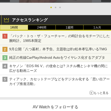
●
●
●
アクセスランキング
1時間
24時間
1週間
1カ月
「バック・トゥ・ザ・フューチャー」の時計台をモチーフにした
腕時計。1985本限定
9月公開「八つ墓村」本予告。主題歌はB'z松本孝弘率いるTMG
純正の有線CarPlay/Android Autoをワイヤレス化するアダプタ
キヤノン「EOS R6 V」の使命とは? スチル機とシネマ機の間に
広がる動画ニーズ
ティアック、カセットテープなどをデジタル化する「思い出アー
カイブ推進活動」
もっと見る
AV Watch をフォローする