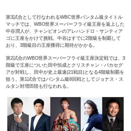
第3試合として行なわれるWBC世界バンタム級タイトル
マッチでは、WBO世界スーパーフライ級王座を返上した
中谷潤人が、チャンピオンのアレハンドロ・サンティア
ゴに王座をかけて挑戦。中谷はすでに2階級を制覇して
おり、3階級目の王座獲得に期待がかかる。
第2試合のWBO世界スーパーフライ級王座決定戦では、3
階級で王座についた田中恒成とクリスチャン・バカセグ
アが対戦し、田中が史上最速(21戦目)となる4階級制覇を
狙う。第1試合ではバンタム級8回戦としてジョナス・ス
ルタン対増田陸も行なわれる。