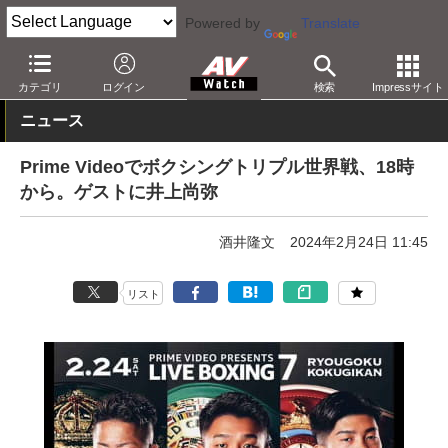
Powered by
Translate
AV Watch
コンテンツ・サービス
映像配信
Amazonビデオ
カテゴリ
ログイン
検索
Impressサイト
ニュース
Prime Videoでボクシングトリプル世界戦、18時
から。ゲストに井上尚弥
酒井隆文
2024年2月24日 11:45
リスト