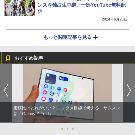
ンスを独占生中継。一部YouTube無料配
信
2024年6月21日
もっと関連記事を見る
おすすめ記事
縦横比はどれがいい？ エンタメ目線で考える、サムスン
新「Galaxy Z Fold」
●
●
●