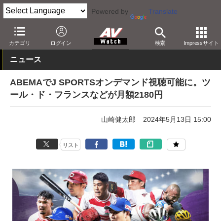
Powered by
Translate
AV Watch
コンテンツ・サービス
映像配信
ABEMA
カテゴリ
ログイン
検索
Impressサイト
ニュース
ABEMAでJ SPORTSオンデマンド視聴可能に。ツ
ール・ド・フランスなどが月額2180円
山崎健太郎
2024年5月13日 15:00
リスト