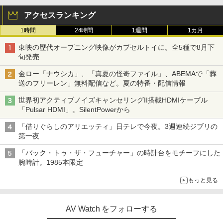
アクセスランキング
1時間
24時間
1週間
1カ月
東映の歴代オープニング映像がカプセルトイに。全5種で8月下
旬発売
金ロー「ナウシカ」、「真夏の怪奇ファイル」、ABEMAで「葬
送のフリーレン」無料配信など。夏の特番・配信情報
世界初アクティブノイズキャンセリングII搭載HDMIケーブル
「Pulsar HDMI」。SilentPowerから
「借りぐらしのアリエッティ」日テレで今夜。3週連続ジブリの
第一夜
「バック・トゥ・ザ・フューチャー」の時計台をモチーフにした
腕時計。1985本限定
もっと見る
AV Watch をフォローする