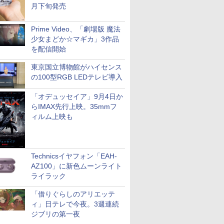
月下旬発売
Prime Video、「劇場版 魔法
少女まどか☆マギカ」3作品
を配信開始
東京国立博物館がハイセンス
の100型RGB LEDテレビ導入
「オデュッセイア」9月4日か
らIMAX先行上映。35mmフ
ィルム上映も
Technicsイヤフォン「EAH-
AZ100」に新色ムーンライト
ライラック
「借りぐらしのアリエッテ
ィ」日テレで今夜。3週連続
ジブリの第一夜