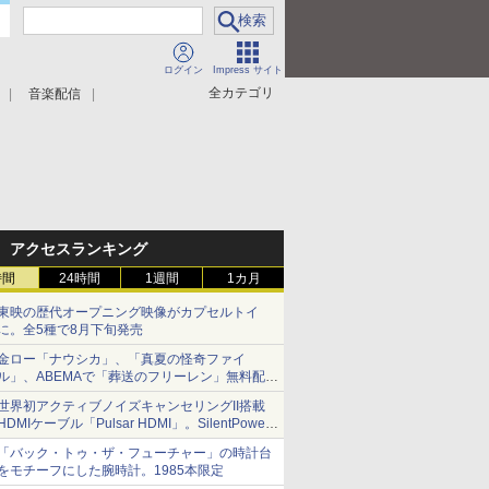
ログイン
Impress サイト
全カテゴリ
音楽配信
アクセスランキング
時間
24時間
1週間
1カ月
東映の歴代オープニング映像がカプセルトイ
に。全5種で8月下旬発売
金ロー「ナウシカ」、「真夏の怪奇ファイ
ル」、ABEMAで「葬送のフリーレン」無料配信
など。夏の特番・配信情報
世界初アクティブノイズキャンセリングII搭載
HDMIケーブル「Pulsar HDMI」。SilentPower
から
「バック・トゥ・ザ・フューチャー」の時計台
をモチーフにした腕時計。1985本限定