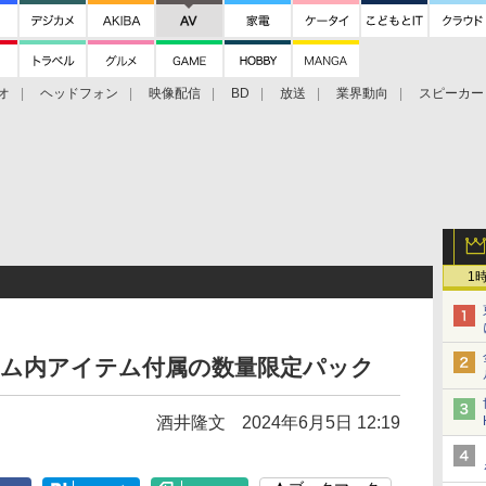
オ
ヘッドフォン
映像配信
BD
放送
業界動向
スピーカー
ェクタ
PS4
BDプレーヤー
映像配信
BD
1
ーム内アイテム付属の数量限定パック
酒井隆文
2024年6月5日 12:19