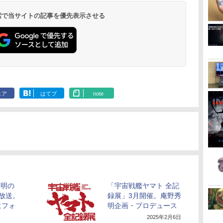
 検索で当サイトの記事を優先表示させる
ェア
はてブ
note
秀明の
「宇宙戦艦ヤマト 全記
放送。
録展」3月開催。庵野秀
にフォ
明企画・プロデュース
2025年2月6日