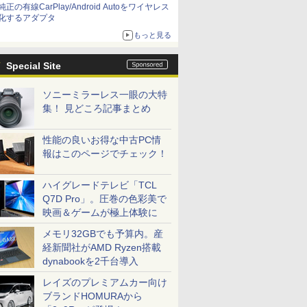
純正の有線CarPlay/Android Autoをワイヤレス
化するアダプタ
もっと見る
Special Site
ソニーミラーレス一眼の大特
集！ 見どころ記事まとめ
性能の良いお得な中古PC情
報はこのページでチェック！
ハイグレードテレビ「TCL
Q7D Pro」。圧巻の色彩美で
映画＆ゲームが極上体験に
メモリ32GBでも予算内。産
経新聞社がAMD Ryzen搭載
dynabookを2千台導入
レイズのプレミアムカー向け
ブランドHOMURAから