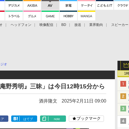
オ
ヘッドフォン
映像配信
BD
放送
業界動向
スピーカー
ェクタ
PS4
BDプレーヤー
映像配信
BD
ラジオ
1
『庵野秀明』三昧」は今日12時15分から
酒井隆文
2025年2月11日 09:00
ブックマーク
ェア
はてブ
note