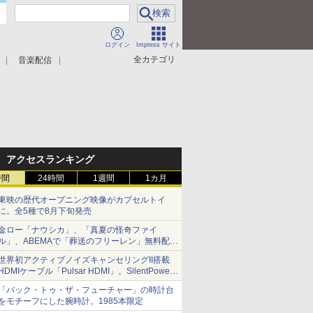
ログイン
Impress サイト
全カテゴリ
音楽配信
アクセスランキング
時間
24時間
1週間
1カ月
東映の歴代オープニング映像がカプセルトイ
に。全5種で8月下旬発売
金ロー「ナウシカ」、「真夏の怪奇ファイ
ル」、ABEMAで「葬送のフリーレン」無料配信
など。夏の特番・配信情報
世界初アクティブノイズキャンセリングII搭載
HDMIケーブル「Pulsar HDMI」。SilentPower
から
「バック・トゥ・ザ・フューチャー」の時計台
をモチーフにした腕時計。1985本限定