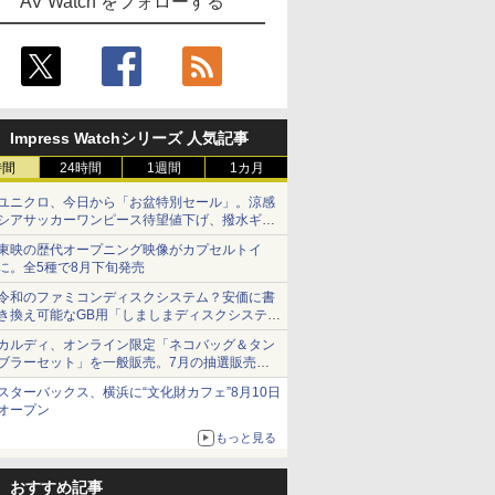
AV Watch をフォローする
Impress Watchシリーズ 人気記事
時間
24時間
1週間
1カ月
ユニクロ、今日から「お盆特別セール」。涼感
シアサッカーワンピース待望値下げ、撥水ギア
ショーツは1990円に
東映の歴代オープニング映像がカプセルトイ
に。全5種で8月下旬発売
令和のファミコンディスクシステム？安価に書
き換え可能なGB用「しましまディスクシステ
ム」
カルディ、オンライン限定「ネコバッグ＆タン
ブラーセット」を一般販売。7月の抽選販売の
当選無効分
スターバックス、横浜に“文化財カフェ”8月10日
オープン
もっと見る
おすすめ記事