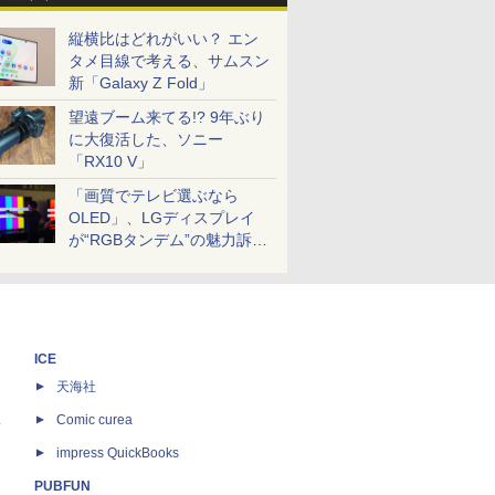
縦横比はどれがいい？ エン
タメ目線で考える、サムスン
新「Galaxy Z Fold」
望遠ブーム来てる!? 9年ぶり
に大復活した、ソニー
「RX10 V」
「画質でテレビ選ぶなら
OLED」、LGディスプレイ
が“RGBタンデム”の魅力訴
求。液晶とのガチ比較も
ICE
天海社
ス
Comic curea
impress QuickBooks
PUBFUN