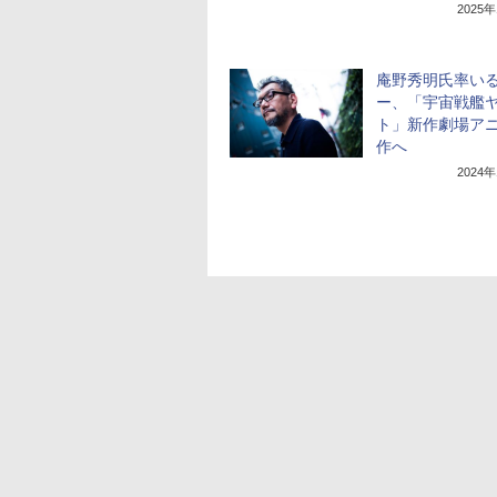
2025
庵野秀明氏率い
ー、「宇宙戦艦
ト」新作劇場ア
作へ
2024