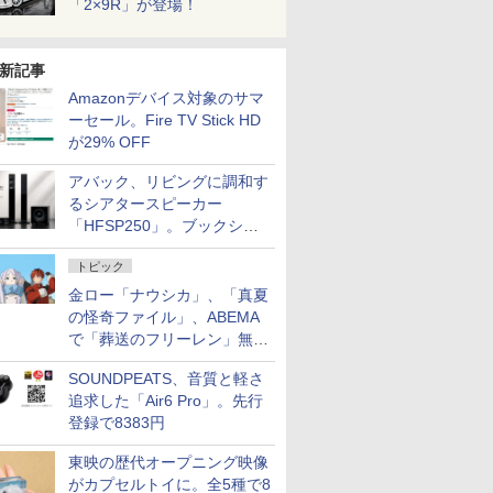
「2×9R」が登場！
新記事
Amazonデバイス対象のサマ
ーセール。Fire TV Stick HD
が29% OFF
アバック、リビングに調和す
るシアタースピーカー
「HFSP250」。ブックシェ
ルフはペア3万円以下
トピック
金ロー「ナウシカ」、「真夏
の怪奇ファイル」、ABEMA
で「葬送のフリーレン」無料
配信など。夏の特番・配信情
SOUNDPEATS、音質と軽さ
報
追求した「Air6 Pro」。先行
登録で8383円
東映の歴代オープニング映像
がカプセルトイに。全5種で8