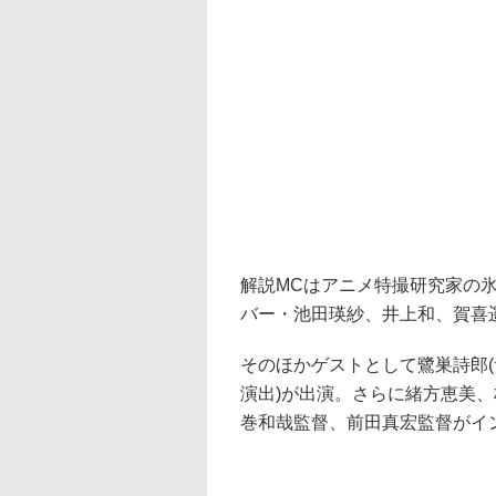
解説MCはアニメ特撮研究家の氷
バー・池田瑛紗、井上和、賀喜
そのほかゲストとして鷺巣詩郎(
演出)が出演。さらに緒方恵美
巻和哉監督、前田真宏監督がイ