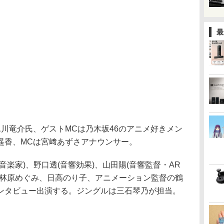
最
川竜介氏、ゲストMCは乃木坂46のアニメ好きメン
遥香、MCは宮﨑あずさアナウンサー。
音楽家)、野口透(音響効果)、山田陽(音響監督・AR
、林原めぐみ、日高のり子、アニメーション監督の鶴
ンタビュー出演する。ジングルは三石琴乃が担当。