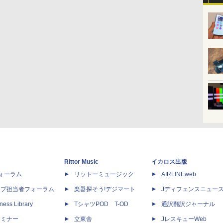
Rittor Music
イカロス出版
dフォーラム
リットーミュージック
AIRLINEweb
ップ担当者フォーラム
楽器探そう!デジマート
Jディフェンスニュー
ness Library
TシャツPOD T-OD
通訳翻訳ジャーナル
セミナー
立東舎
JレスキューWeb