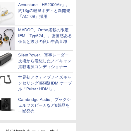
Acoustune「HS2000Air」。
約13gの軽量ボディと新開発
「ACT09」採用
MADOO、Ortho搭載の限定
IEM「Typ624」。密度感ある
低音と抜けの良い中高音域
SilentPower、軍事レーダー
技術から着想したノイキャン
搭載電源コンディショナー
「AC iPurifier2」
世界初アクティブノイズキャ
ンセリングII搭載HDMIケーブ
ル「Pulsar HDMI」。
SilentPowerから
Cambridge Audio、ブックシ
ェルフスピーカなど8製品を
一挙発売