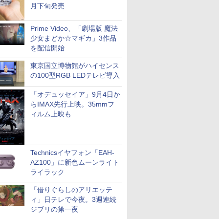
月下旬発売
Prime Video、「劇場版 魔法
少女まどか☆マギカ」3作品
を配信開始
東京国立博物館がハイセンス
の100型RGB LEDテレビ導入
「オデュッセイア」9月4日か
らIMAX先行上映。35mmフ
ィルム上映も
Technicsイヤフォン「EAH-
AZ100」に新色ムーンライト
ライラック
「借りぐらしのアリエッテ
ィ」日テレで今夜。3週連続
ジブリの第一夜