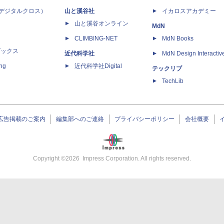
 X（デジタルクロス）
山と溪谷社
イカロスアカデミー
山と溪谷オンライン
MdN
CLIMBING-NET
MdN Books
ブックス
近代科学社
MdN Design Interactiv
ing
近代科学社Digital
テックリブ
TechLib
広告掲載のご案内
編集部へのご連絡
プライバシーポリシー
会社概要
Copyright ©
2026
Impress Corporation. All rights reserved.