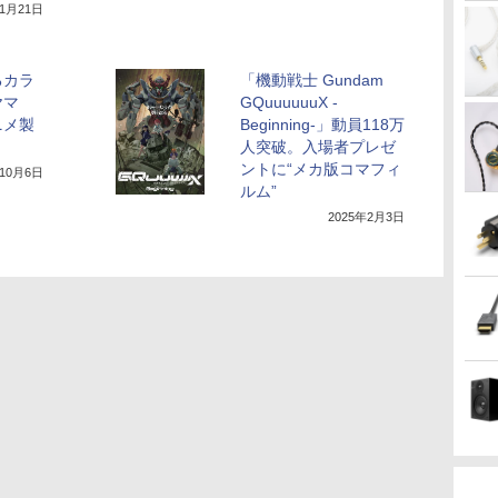
年1月21日
るカラ
「機動戦士 Gundam
ヤマ
GQuuuuuuX -
ニメ製
Beginning-」動員118万
人突破。入場者プレゼ
ントに“メカ版コマフィ
年10月6日
ルム”
2025年2月3日