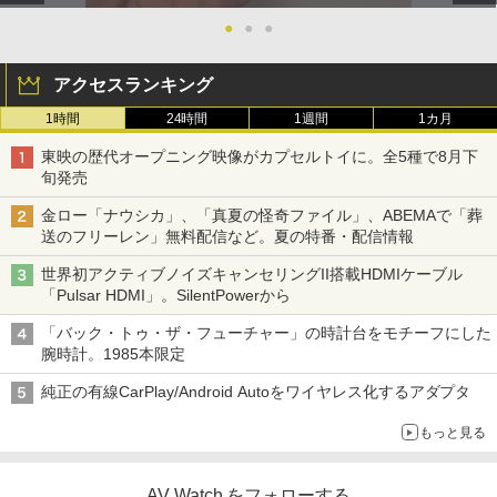
●
●
●
アクセスランキング
1時間
24時間
1週間
1カ月
東映の歴代オープニング映像がカプセルトイに。全5種で8月下
旬発売
金ロー「ナウシカ」、「真夏の怪奇ファイル」、ABEMAで「葬
送のフリーレン」無料配信など。夏の特番・配信情報
世界初アクティブノイズキャンセリングII搭載HDMIケーブル
「Pulsar HDMI」。SilentPowerから
「バック・トゥ・ザ・フューチャー」の時計台をモチーフにした
腕時計。1985本限定
純正の有線CarPlay/Android Autoをワイヤレス化するアダプタ
もっと見る
AV Watch をフォローする