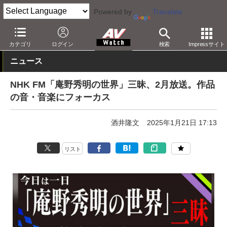
Powered by
Translate
AV Watch
コンテンツ・サービス
放送
ラジオ
カテゴリ
ログイン
検索
Impressサイト
ニュース
NHK FM「庵野秀明の世界」三昧、2月放送。作品
の音・音楽にフォーカス
酒井隆文
2025年1月21日 17:13
リスト