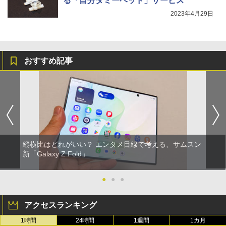
る「自分ダミーヘッド」サービス
2023年4月29日
おすすめ記事
縦横比はどれがいい？ エンタメ目線で考える、サムスン
新「Galaxy Z Fold」
●
●
●
アクセスランキング
1時間
24時間
1週間
1カ月