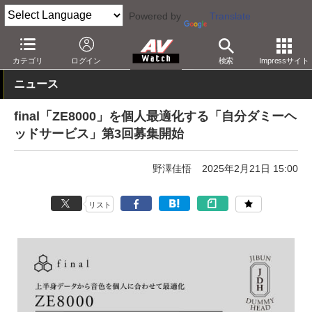
Powered by
Translate
AV Watch
製品
ヘッドフォン
final
カテゴリ
ログイン
検索
Impressサイト
ニュース
final「ZE8000」を個人最適化する「自分ダミーヘ
ッドサービス」第3回募集開始
野澤佳悟
2025年2月21日 15:00
リスト