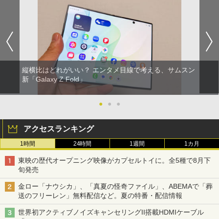
縦横比はどれがいい？ エンタメ目線で考える、サムスン
新「Galaxy Z Fold」
●
●
●
アクセスランキング
1時間
24時間
1週間
1カ月
東映の歴代オープニング映像がカプセルトイに。全5種で8月下
旬発売
金ロー「ナウシカ」、「真夏の怪奇ファイル」、ABEMAで「葬
送のフリーレン」無料配信など。夏の特番・配信情報
世界初アクティブノイズキャンセリングII搭載HDMIケーブル