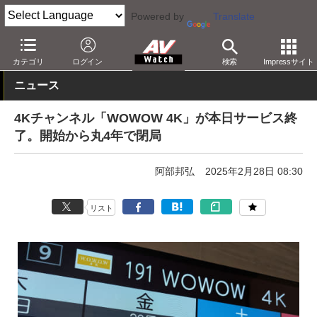
Powered by
Translate
AV Watch
コンテンツ・サービス
放送
WOWOW
カテゴリ
ログイン
検索
Impressサイト
ニュース
4Kチャンネル「WOWOW 4K」が本日サービス終
了。開始から丸4年で閉局
阿部邦弘
2025年2月28日 08:30
リスト