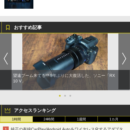
おすすめ記事
望遠ブーム来てる!? 9年ぶりに大復活した、ソニー「RX
10 V」
●
●
●
アクセスランキング
1時間
24時間
1週間
1カ月
純正の有線CarPlay/Android Autoをワイヤレス化するアダプタ