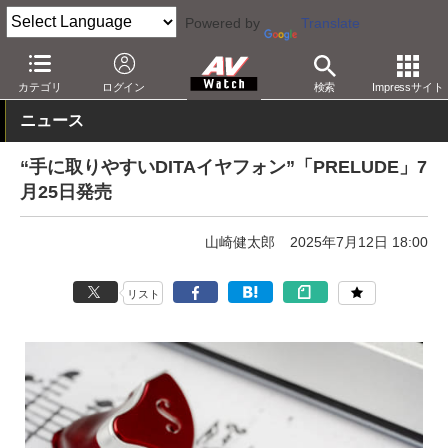
Powered by
Translate
AV Watch
製品
ヘッドフォン
ゲーミング
カテゴリ
ログイン
検索
Impressサイト
ニュース
“手に取りやすいDITAイヤフォン”「PRELUDE」7
月25日発売
山崎健太郎
2025年7月12日 18:00
リスト