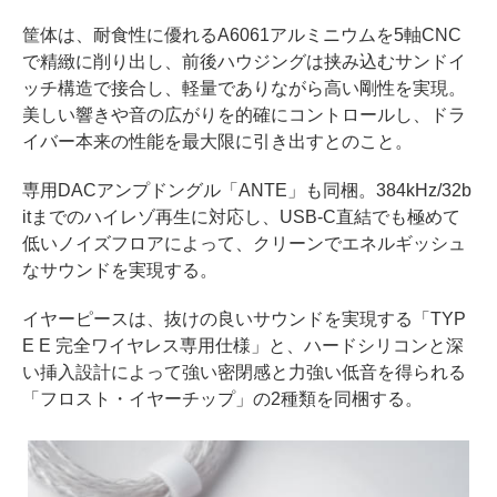
筐体は、耐食性に優れるA6061アルミニウムを5軸CNC
で精緻に削り出し、前後ハウジングは挟み込むサンドイ
ッチ構造で接合し、軽量でありながら高い剛性を実現。
美しい響きや音の広がりを的確にコントロールし、ドラ
イバー本来の性能を最大限に引き出すとのこと。
専用DACアンプドングル「ANTE」も同梱。384kHz/32b
itまでのハイレゾ再生に対応し、USB-C直結でも極めて
低いノイズフロアによって、クリーンでエネルギッシュ
なサウンドを実現する。
イヤーピースは、抜けの良いサウンドを実現する「TYP
E E 完全ワイヤレス専用仕様」と、ハードシリコンと深
い挿入設計によって強い密閉感と力強い低音を得られる
「フロスト・イヤーチップ」の2種類を同梱する。