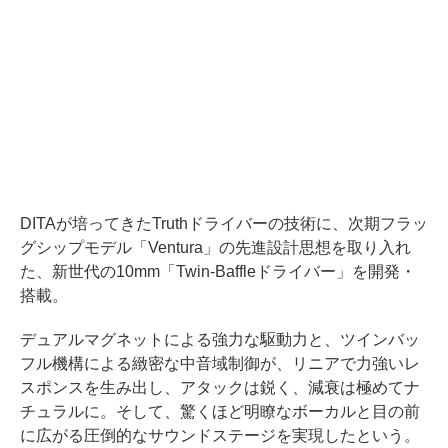
DITAが培ってきたTruthドライバーの技術に、次期フラッ
グシップモデル「Ventura」の先進設計思想を取り入れ
た、新世代の10mm「Twin-Baffleドライバー」を開発・
搭載。
デュアルマグネットによる強力な駆動力と、ツインバッ
フル機構による緻密な中音域制御が、リニアで力強いレ
スポンスを生み出し、アタックは鋭く、減衰は極めてナ
チュラルに。そして、驚くほど明瞭なボーカルと目の前
に広がる圧倒的なサウンドステージを実現したという。