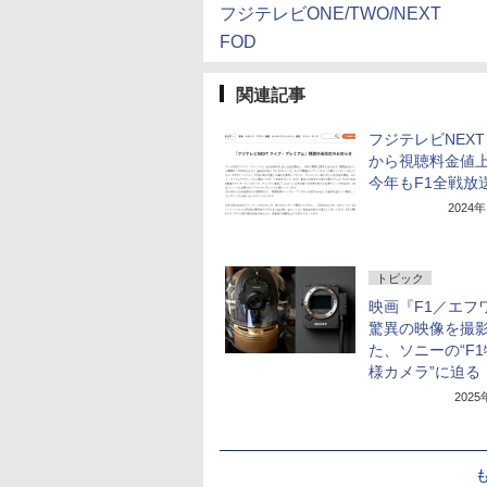
フジテレビONE/TWO/NEXT
FOD
関連記事
フジテレビNEXT
から視聴料金値
今年もF1全戦放
2024
トピック
映画『F1／エフ
驚異の映像を撮
た、ソニーの“F
様カメラ”に迫る
202