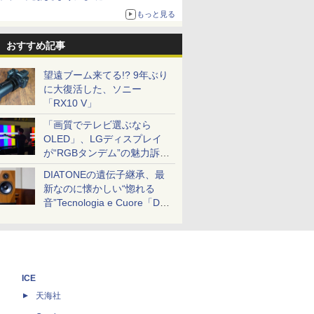
もっと見る
おすすめ記事
望遠ブーム来てる!? 9年ぶり
に大復活した、ソニー
「RX10 V」
「画質でテレビ選ぶなら
OLED」、LGディスプレイ
が“RGBタンデム”の魅力訴
求。液晶とのガチ比較も
DIATONEの遺伝子継承、最
新なのに懐かしい“惚れる
音”Tecnologia e Cuore「DS-
TC52B」を聴く
ICE
天海社