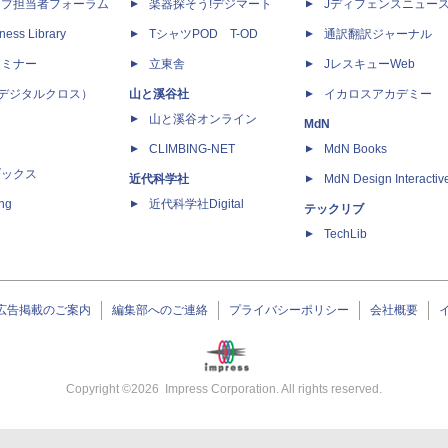
ップ担当者フォーラム
楽器探そう!デジマート
Jディフェンスニュー
ness Library
TシャツPOD T-OD
通訳翻訳ジャーナル
セミナー
立東舎
JレスキューWeb
 X（デジタルクロス）
山と溪谷社
イカロスアカデミー
山と溪谷オンライン
MdN
CLIMBING-NET
MdN Books
ブックス
近代科学社
MdN Design Interactiv
ing
近代科学社Digital
テックリブ
TechLib
広告掲載のご案内
編集部へのご連絡
プライバシーポリシー
会社概要
Copyright ©
2026
Impress Corporation. All rights reserved.