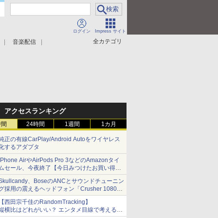
ログイン
Impress サイト
全カテゴリ
音楽配信
アクセスランキング
時間
24時間
1週間
1カ月
純正の有線CarPlay/Android Autoをワイヤレス
化するアダプタ
iPhone AirやAirPods Pro 3などのAmazonタイ
ムセール、今夜終了【今日みつけたお買い得
品】
Skullcandy、BoseのANCとサウンドチューニン
グ採用の震えるヘッドフォン「Crusher 1080
ANC」
【西田宗千佳のRandomTracking】
縦横比はどれがいい？ エンタメ目線で考える、
サムスン新「Galaxy Z Fold」