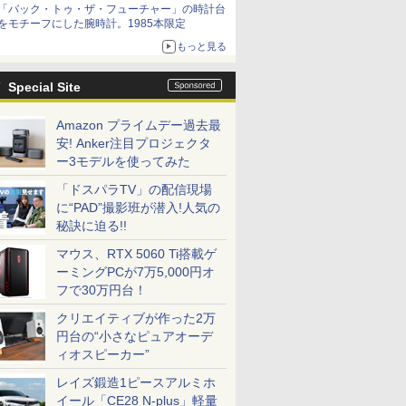
「バック・トゥ・ザ・フューチャー」の時計台
をモチーフにした腕時計。1985本限定
もっと見る
Special Site
Amazon プライムデー過去最
安! Anker注目プロジェクタ
ー3モデルを使ってみた
「ドスパラTV」の配信現場
に“PAD”撮影班が潜入!人気の
秘訣に迫る!!
マウス、RTX 5060 Ti搭載ゲ
ーミングPCが7万5,000円オ
フで30万円台！
クリエイティブが作った2万
円台の“小さなピュアオーデ
ィオスピーカー”
レイズ鍛造1ピースアルミホ
イール「CE28 N-plus」軽量