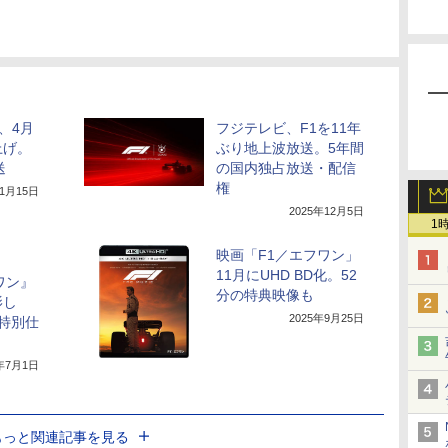
、4月
フジテレビ、F1を11年
上げ。
ぶり地上波放送。5年間
送
の国内独占放送・配信
権
年1月15日
2025年12月5日
1
映画「F1／エフワン」
11月にUHD BD化。52
ワン』
分の特典映像も
影し
2025年9月25日
1特別仕
5年7月1日
もっと関連記事を見る