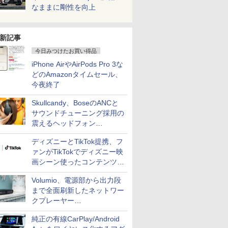
なままに剛性を向上
新記事
今日みつけたお買い得品
iPhone AirやAirPods Pro 3な
どのAmazonタイムセール、
今夜終了
Skullcandy、BoseのANCと
サウンドチューニング採用の
震えるヘッドフォン
「Crusher 1080 ANC」
ディズニーとTikTok提携、フ
ァンがTikTokでディズニー映
画シーン使ったコンテンツ制
作、Disney+にも配信
Volumio、電源部から出力段
まで全面刷新したネットワー
クプレーヤー
「Primo（2026）」
純正の有線CarPlay/Android