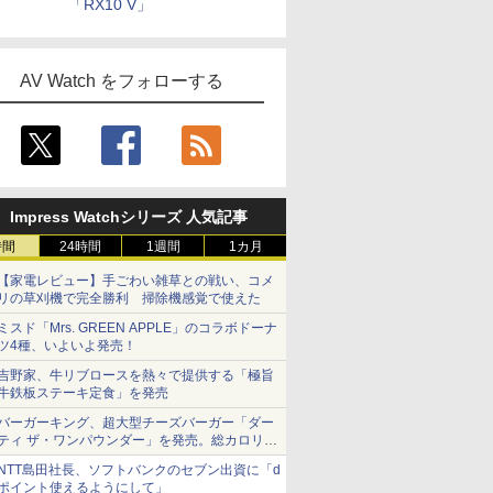
「RX10 V」
AV Watch をフォローする
Impress Watchシリーズ 人気記事
時間
24時間
1週間
1カ月
【家電レビュー】手ごわい雑草との戦い、コメ
リの草刈機で完全勝利 掃除機感覚で使えた
ミスド「Mrs. GREEN APPLE」のコラボドーナ
ツ4種、いよいよ発売！
吉野家、牛リブロースを熱々で提供する「極旨
牛鉄板ステーキ定食」を発売
バーガーキング、超大型チーズバーガー「ダー
ティ ザ・ワンパウンダー」を発売。総カロリー
約1656kcal、総重量約527g！
NTT島田社長、ソフトバンクのセブン出資に「d
ポイント使えるようにして」