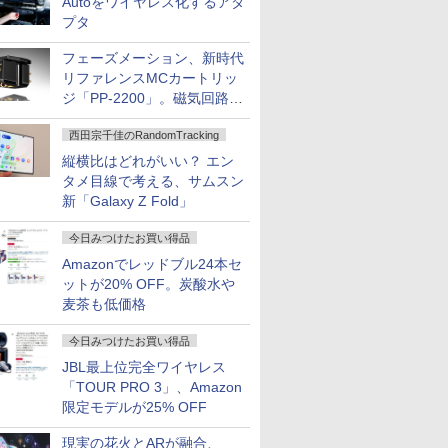
Autoをワイヤレス化するアダ
プタ
フェーズメーション、新時代
リファレンスMCカートリッ
ジ「PP-2200」。磁気回路や
ハウジングを根本から見直し
西田宗千佳のRandomTracking
縦横比はどれがいい？ エン
タメ目線で考える、サムスン
新「Galaxy Z Fold」
今日みつけたお買い得品
Amazonでレッドブル24本セ
ットが20% OFF。炭酸水や
麦茶も低価格
今日みつけたお買い得品
JBL最上位完全ワイヤレス
「TOUR PRO 3」、Amazon
限定モデルが25% OFF
現実の花火とARが融合、