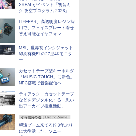
XREALがイベント「初音ミ
ク 夜空プログラム 2026」
LIFEEAR、高透明度レジン採
用で、フェイスプレート着せ
替え可能なイヤフォン
「Nova Shell」
MSI、世界初インクジェット
印刷有機ELの27型4Kモニタ
ー
カセットテープ型キーホルダ
「MUSIC TOUCH」に新色。
NFC搭載で音楽配信へ
ティアック、カセットテープ
などをデジタル化する「思い
出アーカイブ推進活動」
小寺信良の週刊 Electric Zooma!
望遠ブーム来てる!? 9年ぶり
に大復活した、ソニー