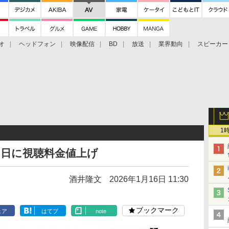
オ
ヘッドフォン
映像配信
BD
放送
業界動向
スピーカー
ェクタ
PS4
BDプレーヤー
映像配信
BD
1
1日に視聴料金値上げ
酒井隆文
2026年1月16日 11:30
ブックマーク
ェア
はてブ
note