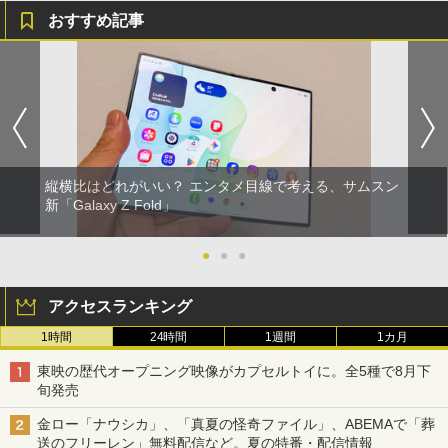
おすすめ記事
縦横比はどれがいい？ エンタメ目線で考える、サムスン
新「Galaxy Z Fold」
●
●
●
アクセスランキング
1時間
24時間
1週間
1カ月
東映の歴代オープニング映像がカプセルトイに。全5種で8月下
旬発売
金ロー「ナウシカ」、「真夏の怪奇ファイル」、ABEMAで「葬
送のフリーレン」無料配信など。夏の特番・配信情報