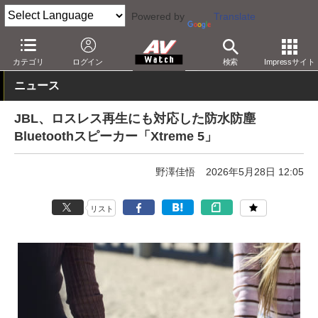
Powered by
Translate
AV Watch
製品
Bluetoothスピーカー
カテゴリ
ログイン
検索
Impressサイト
ニュース
JBL、ロスレス再生にも対応した防水防塵
Bluetoothスピーカー「Xtreme 5」
野澤佳悟
2026年5月28日 12:05
リスト