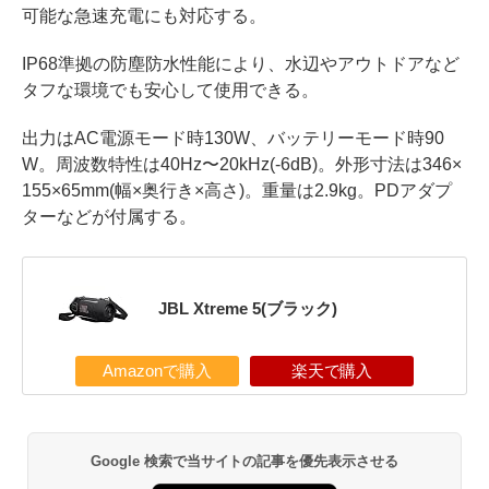
可能な急速充電にも対応する。
IP68準拠の防塵防水性能により、水辺やアウトドアなど
タフな環境でも安心して使用できる。
出力はAC電源モード時130W、バッテリーモード時90
W。周波数特性は40Hz〜20kHz(-6dB)。外形寸法は346×
155×65mm(幅×奥行き×高さ)。重量は2.9kg。PDアダプ
ターなどが付属する。
JBL Xtreme 5(ブラック)
Amazonで購入
楽天で購入
Google 検索で当サイトの記事を優先表示させる