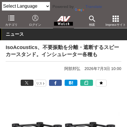
Powered by
Translate
AV Watch
製品
オーディオアクセサリ
カテゴリ
ログイン
検索
Impressサイト
ニュース
IsoAcoustics、不要振動を分離・遮断するスピー
カースタンド。インシュレーター各種も
阿部邦弘
2026年7月3日 10:00
リスト