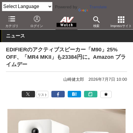
Powered by
Translate
AV Watch
動向
ショップ
セール
カテゴリ
ログイン
検索
Impressサイト
ニュース
EDIFIERのアクティブスピーカー「M90」25%
OFF、「MR4 MKII」も23384円に。Amazon プラ
イムデー
山崎健太郎
2026年7月7日 10:00
リスト