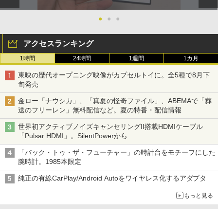
●
●
●
アクセスランキング
1時間
24時間
1週間
1カ月
東映の歴代オープニング映像がカプセルトイに。全5種で8月下
旬発売
金ロー「ナウシカ」、「真夏の怪奇ファイル」、ABEMAで「葬
送のフリーレン」無料配信など。夏の特番・配信情報
世界初アクティブノイズキャンセリングII搭載HDMIケーブル
「Pulsar HDMI」。SilentPowerから
「バック・トゥ・ザ・フューチャー」の時計台をモチーフにした
腕時計。1985本限定
純正の有線CarPlay/Android Autoをワイヤレス化するアダプタ
もっと見る