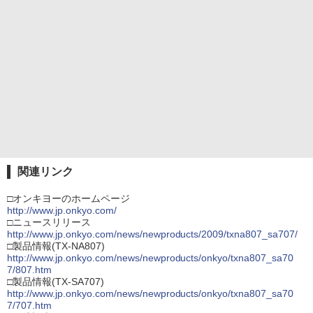
関連リンク
□オンキヨーのホームページ
http://www.jp.onkyo.com/
□ニュースリリース
http://www.jp.onkyo.com/news/newproducts/2009/txna807_sa707/
□製品情報(TX-NA807)
http://www.jp.onkyo.com/news/newproducts/onkyo/txna807_sa70
7/807.htm
□製品情報(TX-SA707)
http://www.jp.onkyo.com/news/newproducts/onkyo/txna807_sa70
7/707.htm