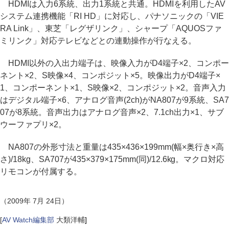
HDMIは入力6系統、出力1系統と共通。HDMIを利用したAV
システム連携機能「RI HD」に対応し、パナソニックの「VIE
RA Link」、東芝「レグザリンク」、シャープ「AQUOSファ
ミリンク」対応テレビなどとの連動操作が行なえる。
HDMI以外の入出力端子は、映像入力がD4端子×2、コンポー
ネント×2、S映像×4、コンポジット×5。映像出力がD4端子×
1、コンポーネント×1、S映像×2、コンポジット×2。音声入力
はデジタル端子×6、アナログ音声(2ch)がNA807が9系統、SA7
07が8系統。音声出力はアナログ音声×2、7.1ch出力×1、サブ
ウーファプリ×2。
NA807の外形寸法と重量は435×436×199mm(幅×奥行き×高
さ)/18kg、SA707が435×379×175mm(同)/12.6kg。マクロ対応
リモコンが付属する。
（2009年 7月 24日）
[
AV Watch編集部
大類洋輔
]