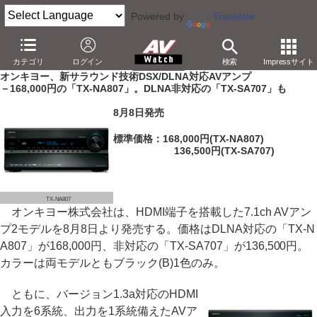
Powered by
Translate
AV Watch
製品
AVアンプ
オンキヨー
カテゴリ
ログイン
検索
Impressサイト
オンキヨー、新サラウンド技術DSX/DLNA対応AVアンプ
－168,000円の「TX-NA807」。DLNA非対応の「TX-SA707」も
8月8日発売
標準価格：168,000円(TX-NA807)
136,500円(TX-SA707)
TX-NA807
オンキヨー株式会社は、HDMI端子を搭載した7.1ch AVアン
プ2モデルを8月8日より発売する。価格はDLNA対応の「TX-N
A807」が168,000円、非対応の「TX-SA707」が136,500円。
カラーは両モデルともブラック(B)1色のみ。
ともに、バージョン1.3a対応のHDMI
入力を6系統、出力を1系統備えたAVア