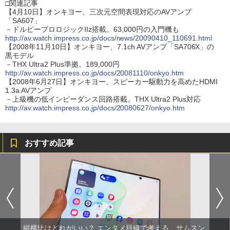
□関連記事
【4月10日】オンキヨー、三次元空間表現対応のAVアンプ
「SA607」
－ドルビープロロジックIIz搭載。63,000円の入門機も
http://av.watch.impress.co.jp/docs/news/20090410_110691.html
【2008年11月10日】オンキヨー、7.1ch AVアンプ「SA706X」の
黒モデル
－THX Ultra2 Plus準拠。189,000円
http://av.watch.impress.co.jp/docs/20081110/onkyo.htm
【2008年6月27日】オンキヨー、スピーカー駆動力を高めたHDMI
1.3a AVアンプ
－上級機の低インピーダンス回路搭載。THX Ultra2 Plus対応
http://av.watch.impress.co.jp/docs/20080627/onkyo.htm
おすすめ記事
縦横比はどれがいい？ エンタメ目線で考える、サムスン