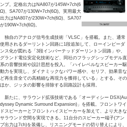
ンプ。定格出力はNA807が145W×7ch(6
Ω)、SA707が130W×7ch(6Ω)。実用最大
出力はNA807が230W×7ch(6Ω)、SA707
が190W×7ch(6Ω)。
TX-SA707
独自のアナログ信号生成技術「VLSC」を搭載。また、通常
使用されるダーリントン回路に1段追加して、ローインピーダ
ンス化が図れる「3段インバーテッドダーリントン回路」や、
グランド電位安定化技術など、同社のフラッグシップモデル直
系の音響技術や設計思想を投入。「ハイレベルなスピーカー駆
動力を実現し、ダイナミックなパワー感や、セリフ、効果音な
ど再生音全ての高精細な再現力を獲得している」とする。その
ほか、ジッタの影響を排除する回路設計も採用。
新たに、サラウンド拡張技術である「オーディシー DSX(Au
dyssey Dynamic Surround Expansion)」を搭載。フロントワイ
ドスピーカーとフロントハイスピーカーを加えて、より大きな
サラウンド空間を実現できる。11台分のスピーカー端子(アン
プ出力は7ch)を装備し、リスニングモードの切り替えにより、