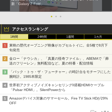
新「Galaxy Z Fold」
●
●
●
アクセスランキング
1時間
24時間
1週間
1カ月
東映の歴代オープニング映像がカプセルトイに。全5種で8月下
旬発売
金ロー「ナウシカ」、「真夏の怪奇ファイル」、ABEMAで「葬
送のフリーレン」無料配信など。夏の特番・配信情報
「バック・トゥ・ザ・フューチャー」の時計台をモチーフにした
腕時計。1985本限定
世界初アクティブノイズキャンセリングII搭載HDMIケーブル
「Pulsar HDMI」。SilentPowerから
Amazonデバイス対象のサマーセール。Fire TV Stick HDが29%
OFF