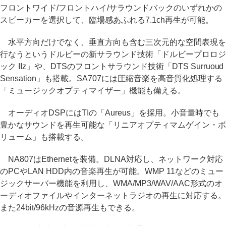
フロントワイド/フロントハイ/サラウンドバックのいずれかの
スピーカーを選択して、臨場感あふれる7.1ch再生が可能。
水平方向だけでなく、垂直方向も含む三次元的な空間表現を
行なうというドルビーの新サラウンド技術「ドルビープロロジ
ック IIz」や、DTSのフロントサラウンド技術「DTS Surruoud
Sensation」も搭載。SA707には圧縮音楽を高音質化処理する
「ミュージックオプティマイザー」機能も備える。
オーディオDSPにはTIの「Aureus」を採用。小音量時でも
豊かなサウンドを再生可能な「リニアオプティマムゲイン・ボ
リューム」も搭載する。
NA807はEthernetを装備。DLNA対応し、ネットワーク対応
のPCやLAN HDD内の音楽再生が可能。WMP 11などのミュー
ジックサーバー機能を利用し、WMA/MP3/WAV/AAC形式のオ
ーディオファイルやインターネットラジオの再生に対応する。
また24bit/96kHzの音源再生もできる。