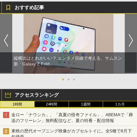
おすすめ記事
縦横比はどれがいい？ エンタメ目線で考える、サムスン
新「Galaxy Z Fold」
●
●
●
アクセスランキング
1時間
24時間
1週間
1カ月
金ロー「ナウシカ」、「真夏の怪奇ファイル」、ABEMAで「葬
送のフリーレン」無料配信など。夏の特番・配信情報
東映の歴代オープニング映像がカプセルトイに。全5種で8月下
旬発売