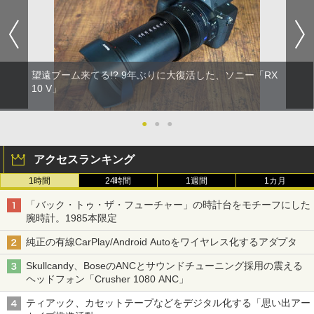
望遠ブーム来てる!? 9年ぶりに大復活した、ソニー「RX
10 V」
●
●
●
アクセスランキング
1時間
24時間
1週間
1カ月
「バック・トゥ・ザ・フューチャー」の時計台をモチーフにした
腕時計。1985本限定
純正の有線CarPlay/Android Autoをワイヤレス化するアダプタ
Skullcandy、BoseのANCとサウンドチューニング採用の震える
ヘッドフォン「Crusher 1080 ANC」
ティアック、カセットテープなどをデジタル化する「思い出アー