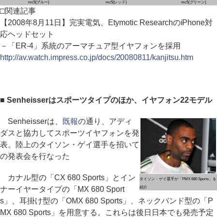
mc5(ブルー)
mc5(レッド)
mc5(グリーン)
□関連記事
【2008年8月11日】完実電気、Etymotic ResearchのiPhone対
応ヘッドセット
－「ER-4」系統のアーマチュア型イヤフォンを採用
http://av.watch.impress.co.jp/docs/20080811/kanjitsu.htm
■ Senheisserはスポーツタイプのほか、イヤフォン22モデル
Senheisserは、
既報
の通り、アディ
ダスと協力してスポーツイヤフォンを発
表。陸上のタイソン・ゲイ選手を招いて
の発表会を行なった
カナル型の「CX 680 Sports」とイン
タイソン・ゲイ選手が「PMX 680 Sports」を
ナーイヤータイプの「MX 680 Sport
紹介
s」、耳掛け型の「OMX 680 Sports」、ネックバンド型の「P
MX 680 Sports」を用意する。これらは後日日本でも発売予定