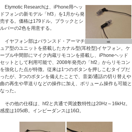
Etymotic Researchは、iPhone用ヘッ
ドフォンの新モデル「hf3」を1月から発
売する。価格は179ドル。ブラックとシ
ルバーの2色を用意する。
イヤフォン部はバランスド・アーマチ
hf3
ュア型のユニットを搭載したカナル型(耳栓型)イヤフォン。ケ
ーブル中間部にマイク内蔵リモコンを搭載し、iPhoneヘッド
セットとして利用可能で、2008年発売の「hf2」からリモコン
を強化した点が特徴。従来は1つのボタンを押しこむタイプだ
ったが、3つのボタンを備えたことで、音楽/通話の切り替えや
曲の再生や早送りなどの操作に加え、ボリューム操作も可能と
なった。
その他の仕様は、hf2と共通で周波数特性は20Hz～16kHz。
感度は105dB。インピーダンスは16Ω。