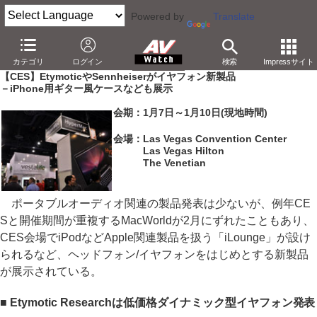
Powered by
Translate
AV Watch
イベント
CES
2010
カテゴリ
ログイン
検索
Impressサイト
【CES】EtymoticやSennheiserがイヤフォン新製品
－iPhone用ギター風ケースなども展示
会期：1月7日～1月10日(現地時間)
会場：Las Vegas Convention Center
Las Vegas Hilton
The Venetian
ポータブルオーディオ関連の製品発表は少ないが、例年CE
Sと開催期間が重複するMacWorldが2月にずれたこともあり、
CES会場でiPodなどApple関連製品を扱う「iLounge」が設け
られるなど、ヘッドフォン/イヤフォンをはじめとする新製品
が展示されている。
■ Etymotic Researchは低価格ダイナミック型イヤフォン発表