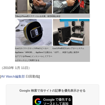
TiffenはiPhone用ステディカムを出展。発売時期は未定
iLuvのタイマークロック/iPodスピーカー
iLuvのiPod対応5.1chシアターシステム
AppStation「iMM190」。AppStoreで公開され
「i1277」。米国では既に発売中
るアプリをiPhoneにインストールしてアラー
ムクロックとして利用できる
（2010年 1月 11日）
[
AV Watch編集部
臼田勤哉
]
Google 検索で当サイトの記事を優先表示させる