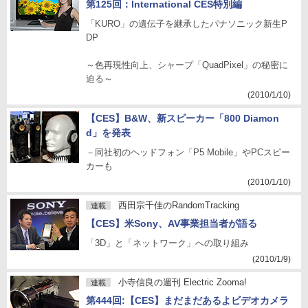
第125回：International CES特別編
「KURO」の遺伝子を継承したパナソニック新生P
DP
～色再現性向上、シャープ「QuadPixel」の秘密に
迫る～
(2010/1/10)
【CES】B&W、新スピーカー「800 Diamon
d」を発表
－同社初のヘッドフォン「P5 Mobile」やPCスピー
カーも
(2010/1/10)
西田宗千佳のRandomTracking
連載
【CES】米Sony、AV事業担当者が語る
「3D」と「ネットワーク」への取り組み
(2010/1/9)
小寺信良の週刊 Electric Zooma!
連載
第444回:【CES】まだまだあるよビデオカメラ