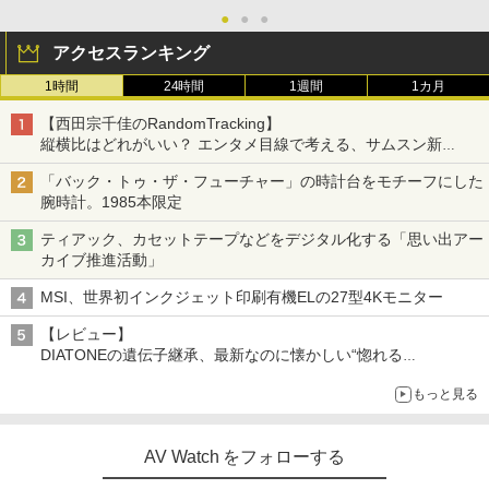
●
●
●
アクセスランキング
1時間
24時間
1週間
1カ月
【西田宗千佳のRandomTracking】
縦横比はどれがいい？ エンタメ目線で考える、サムスン新
「Galaxy Z Fold」
「バック・トゥ・ザ・フューチャー」の時計台をモチーフにした
腕時計。1985本限定
ティアック、カセットテープなどをデジタル化する「思い出アー
カイブ推進活動」
MSI、世界初インクジェット印刷有機ELの27型4Kモニター
【レビュー】
DIATONEの遺伝子継承、最新なのに懐かしい“惚れる
音”Tecnologia e Cuore「DS-TC52B」を聴く
もっと見る
AV Watch をフォローする