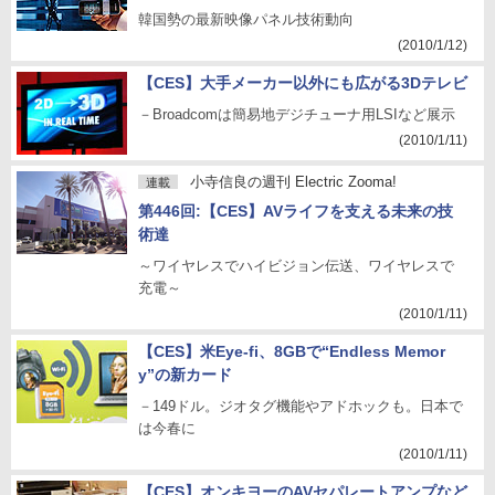
韓国勢の最新映像パネル技術動向
(2010/1/12)
【CES】大手メーカー以外にも広がる3Dテレビ
－Broadcomは簡易地デジチューナ用LSIなど展示
(2010/1/11)
小寺信良の週刊 Electric Zooma!
連載
第446回:【CES】AVライフを支える未来の技
術達
～ワイヤレスでハイビジョン伝送、ワイヤレスで
充電～
(2010/1/11)
【CES】米Eye-fi、8GBで“Endless Memor
y”の新カード
－149ドル。ジオタグ機能やアドホックも。日本で
は今春に
(2010/1/11)
【CES】オンキヨーのAVセパレートアンプなど