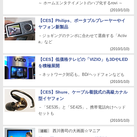
～ ホームエンタテイメントのハブ化するrovi ～
(2010/1/10)
【CES】Philips、ポータブルプレーヤーやイ
ヤフォン新製品
－ジョギングのテンポに合わせて選曲する「Activ
a」など
(2010/1/10)
【CES】低価格テレビの「VIZIO」も3DやLED
を積極展開
－ネットワーク対応も。BD/ヘッドフォンなども
(2010/1/10)
【CES】Shure、ケーブル着脱式の高級カナル
型イヤフォン
－「SE535」と「SE425」。携帯電話向けヘッド
セットも
(2010/1/10)
西川善司の大画面☆マニア
連載