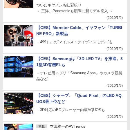
ついにキヤノンも虹彩絞り
～ 三洋、Panasonicも順調に新モデル投入 ～
(2010/1/9)
【CES】Monster Cable、イヤフォン「TURBI
NE PRO」新製品
－499ドルの“マイルス・デイヴィスモデル”も
(2010/1/9)
【CES】Samsungは「3D LED TV」を推進。3
1型3D有機ELも
－テレビ用アプリ「Samsung Apps」やカメラ新製
品など
(2010/1/9)
【CES】シャープ、「Quad Pixel」のLED AQ
UOS最上位など
－3D対応のBDプレーヤー内蔵AQUOSも
(2010/1/9)
本田雅一のAVTrends
連載