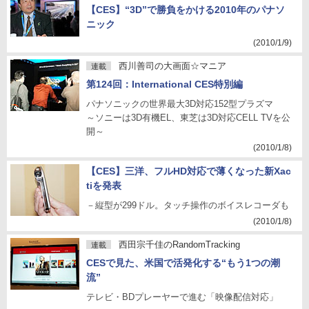
【CES】“3D”で勝負をかける2010年のパナソ
ニック
(2010/1/9)
西川善司の大画面☆マニア
連載
第124回：International CES特別編
パナソニックの世界最大3D対応152型プラズマ
～ソニーは3D有機EL、東芝は3D対応CELL TVを公
開～
(2010/1/8)
【CES】三洋、フルHD対応で薄くなった新Xac
tiを発表
－縦型が299ドル。タッチ操作のボイスレコーダも
(2010/1/8)
西田宗千佳のRandomTracking
連載
CESで見た、米国で活発化する“もう1つの潮
流”
テレビ・BDプレーヤーで進む「映像配信対応」