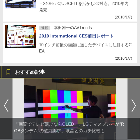
－240Hzパネル/CELLを活かし3D対応。2010年内
発売
(2010/1/7)
本田雅一のAVTrends
連載
2010 International CES前日レポート
10インチ前後の画面に適したデバイスに注目するC
EA
(2010/1/7)
おすすめ記事
「画質でテレビ選ぶならOLED」、LGディスプレイが“R
GBタンデム”の魅力訴求。液晶とのガチ比較も