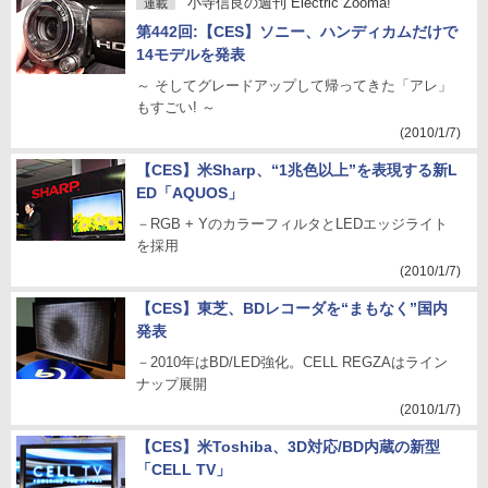
小寺信良の週刊 Electric Zooma!
連載
第442回:【CES】ソニー、ハンディカムだけで
14モデルを発表
～ そしてグレードアップして帰ってきた「アレ」
もすごい! ～
(2010/1/7)
【CES】米Sharp、“1兆色以上”を表現する新L
ED「AQUOS」
－RGB + YのカラーフィルタとLEDエッジライト
を採用
(2010/1/7)
【CES】東芝、BDレコーダを“まもなく”国内
発表
－2010年はBD/LED強化。CELL REGZAはライン
ナップ展開
(2010/1/7)
【CES】米Toshiba、3D対応/BD内蔵の新型
「CELL TV」