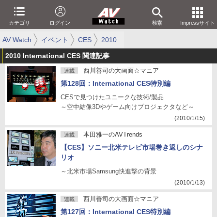
カテゴリ
ログイン
検索
Impressサイト
AV Watch
イベント
CES
2010
2010 International CES 関連記事
西川善司の大画面☆マニア
連載
第128回：International CES特別編
CESで見つけたユニークな技術/製品
～空中結像3Dやゲーム向けプロジェクタなど～
(2010/1/15)
本田雅一のAVTrends
連載
【CES】ソニー北米テレビ市場巻き返しのシナ
リオ
～北米市場Samsung快進撃の背景
(2010/1/13)
西川善司の大画面☆マニア
連載
第127回：International CES特別編