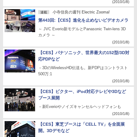
(2010/1/8)
小寺信良の週刊 Electric Zooma!
連載
第443回:【CES】進化を止めないビデオカメラ
～ JVC Everio新モデルとPanasonic Twin-lens 3D
カメラ ～
(2010/1/8)
【CES】パナソニック、世界最大の152型/3D対
応PDPなど
－3DのWirelessHD伝送も。新PDPはコントラスト
500万:1
(2010/1/8)
【CES】ビクター、iPod対応テレビや3Dなど
ブース展開
－新Everioやノイズキャンセルヘッドフォンも
(2010/1/8)
【CES】東芝ブースは「CELL TV」を全面展
開。3Dデモなど