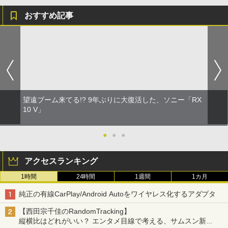
おすすめ記事
望遠ブーム来てる!? 9年ぶりに大復活した、ソニー「RX
10 V」
●
●
●
アクセスランキング
1時間
24時間
1週間
1カ月
純正の有線CarPlay/Android Autoをワイヤレス化するアダプタ
【西田宗千佳のRandomTracking】
縦横比はどれがいい？ エンタメ目線で考える、サムスン新