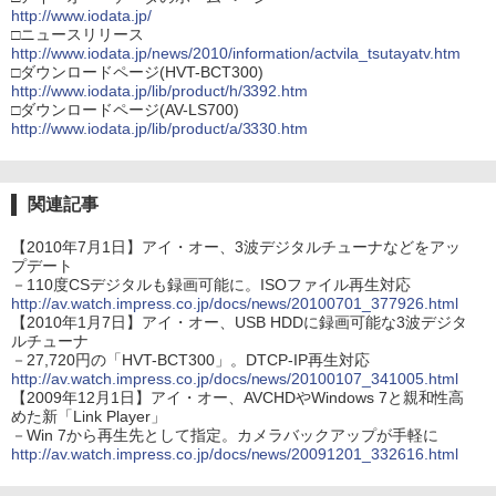
http://www.iodata.jp/
□ニュースリリース
http://www.iodata.jp/news/2010/information/actvila_tsutayatv.htm
□ダウンロードページ(HVT-BCT300)
http://www.iodata.jp/lib/product/h/3392.htm
□ダウンロードページ(AV-LS700)
http://www.iodata.jp/lib/product/a/3330.htm
関連記事
【2010年7月1日】アイ・オー、3波デジタルチューナなどをアッ
プデート
－110度CSデジタルも録画可能に。ISOファイル再生対応
http://av.watch.impress.co.jp/docs/news/20100701_377926.html
【2010年1月7日】アイ・オー、USB HDDに録画可能な3波デジタ
ルチューナ
－27,720円の「HVT-BCT300」。DTCP-IP再生対応
http://av.watch.impress.co.jp/docs/news/20100107_341005.html
【2009年12月1日】アイ・オー、AVCHDやWindows 7と親和性高
めた新「Link Player」
－Win 7から再生先として指定。カメラバックアップが手軽に
http://av.watch.impress.co.jp/docs/news/20091201_332616.html