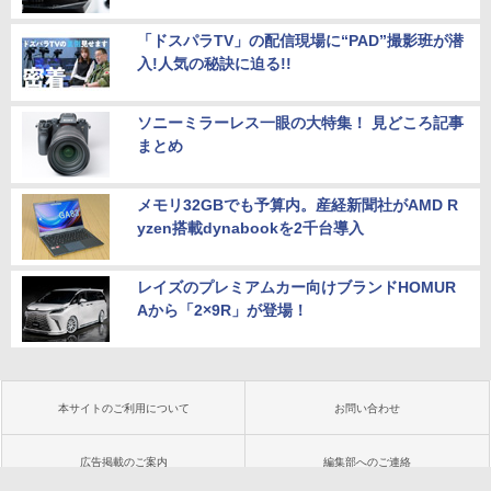
「ドスパラTV」の配信現場に“PAD”撮影班が潜
入!人気の秘訣に迫る!!
ソニーミラーレス一眼の大特集！ 見どころ記事
まとめ
メモリ32GBでも予算内。産経新聞社がAMD R
yzen搭載dynabookを2千台導入
レイズのプレミアムカー向けブランドHOMUR
Aから「2×9R」が登場！
本サイトのご利用について
お問い合わせ
広告掲載のご案内
編集部へのご連絡