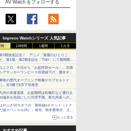
AV Watch をフォローする
Impress Watchシリーズ 人気記事
時間
24時間
1週間
1カ月
第3期放送記念！ アニメ「薬屋のひとりご
と」第1期・第2期全話を「TVer」にて期間限定
で順次無料配信開始
ユニクロ、今日から「お盆特別セール」。涼感
シアサッカーワンピース待望値下げ、撥水ギア
ショーツは1990円に
東映の歴代オープニング映像がカプセルトイ
に。全5種で8月下旬発売
九州の高速道路、お盆期間は松橋ICなど通行止
め端末を先頭にした渋滞予測。東九州道への迂
回は料金調整を実施
はやぶさ50％オフの「新幹線eチケット（トク
だ値スペシャル28）」発売。秋冬乗車分、えき
ねっと限定
もっと見る
おすすめ記事