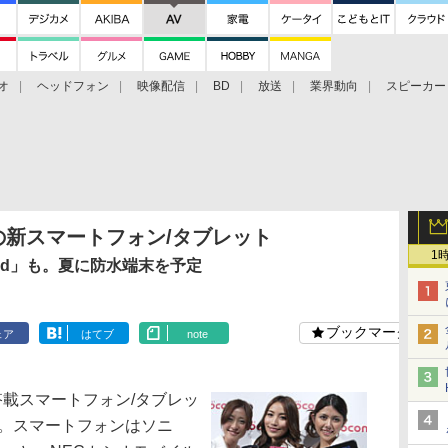
オ
ヘッドフォン
映像配信
BD
放送
業界動向
スピーカー
ェクタ
PS4
BDプレーヤー
映像配信
BD
などの新スマートフォン/タブレット
1
 Pad」も。夏に防水端末を予定
ブックマーク
ェア
はてブ
note
d搭載スマートフォン/タブレッ
た。スマートフォンはソニ