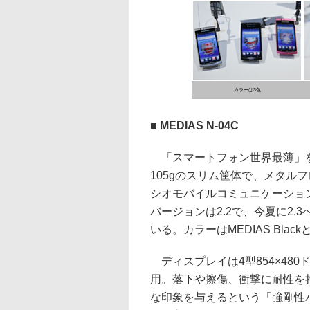
カラーは3色
■ MEDIAS N-04C
「スマートフォン世界最薄」を謳
105gのスリム筐体で、メタル
シオモバイルコミュニケーションズ製
バージョンは2.2で、今夏に2.
いる。カラーはMEDIAS Blackと
ディスプレイは4型854×480ドッ
用。落下や擦傷、衝撃に耐性を
な印象を与えるという「強剛性