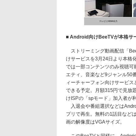
テレビにHDMI出力
■ Android向けBeeTVが本格
ストリーミング動画配信「Be
けサービスを3月24日より本格
では一部コンテンツのみ視聴可
エティ、音楽など9ジャンル50
ィーチャーフォン向けサービス
できる予定。月額315円で見放
けISPの「spモード」加入者
入退会や番組選択などはAndro
プリで再生。無料の1話目などは
画の解像度はVGAサイズ。
このBeeTVと同様に、Ando