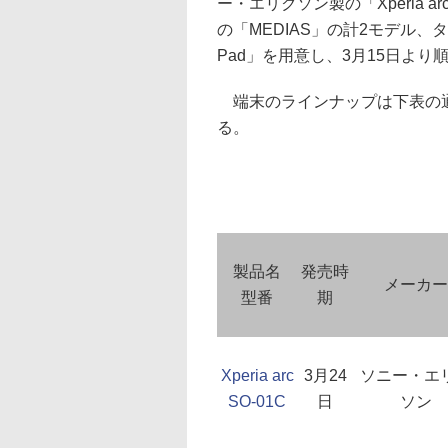
ー・エリクソン製の「Xperia 
の「MEDIAS」の計2モデル、タブ
Pad」を用意し、3月15日より
端末のラインナップは下表の通
る。
製品名
発売時
メーカー
型番
期
Xperia arc
3月24
ソニー・エ
SO-01C
日
ソン