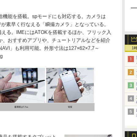
通信機能を搭載。spモードにも対応する。カメラは
までが素早く行なえる「瞬撮カメラ」となっている。
GPSも備える。IMEにはATOKを搭載するほか、フリック入
か、おすすめアプリや、チュートリアルなどを紹介
AVI」も利用可能。外形寸法は127×62×7.7～
1
g
最薄部は7.7㎜
背面
IPS液晶を搭載するタブレット