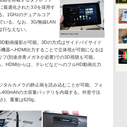
ットに最適化された3.0を採用す
。1GHzのデュアルコア
いる。なお、3G/無線LAN
は行なえない。
Optimus Pad L-06C
3D動画撮影が可能。3Dの方式はサイドバイサイド
応機器へHDMI出力することで立体視が可能になるほ
フ(別途赤青メガネが必要)での3D視聴も可能。
る。HDMIからは、テレビなどへのフルHD動画出力
ジタルカメラの静止画を読み込むことが可能。フォ
,400mAhの大容量バッテリを内蔵する。外形寸法
×厚さ)、重量は620g。