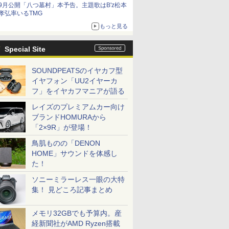
9月公開「八つ墓村」本予告。主題歌はB'z松本
孝弘率いるTMG
もっと見る
Special Site
SOUNDPEATSのイヤカフ型
イヤフォン「UU2イヤーカ
フ」をイヤカフマニアが語る
レイズのプレミアムカー向け
ブランドHOMURAから
「2×9R」が登場！
鳥肌ものの「DENON
HOME」サウンドを体感し
た！
ソニーミラーレス一眼の大特
集！ 見どころ記事まとめ
メモリ32GBでも予算内。産
経新聞社がAMD Ryzen搭載