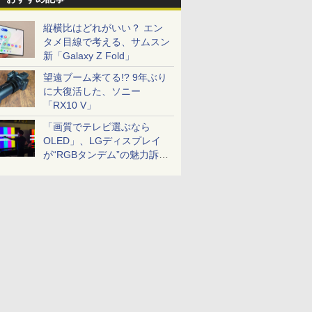
縦横比はどれがいい？ エン
タメ目線で考える、サムスン
新「Galaxy Z Fold」
望遠ブーム来てる!? 9年ぶり
に大復活した、ソニー
「RX10 V」
「画質でテレビ選ぶなら
OLED」、LGディスプレイ
が“RGBタンデム”の魅力訴
求。液晶とのガチ比較も