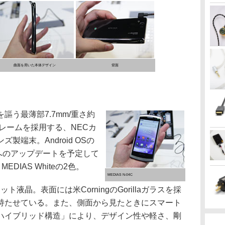
曲面を用いた本体デザイン
背面
う最薄部7.7mm/重さ約
フレームを採用する、NECカ
端末。Android OSの
3へのアップデートを予定して
MEDIAS Whiteの2色。
MEDIAS N-04C
ト液晶。表面には米CorningのGorillaガラスを採
持たせている。また、側面から見たときにスマート
ハイブリッド構造」により、デザイン性や軽さ、剛