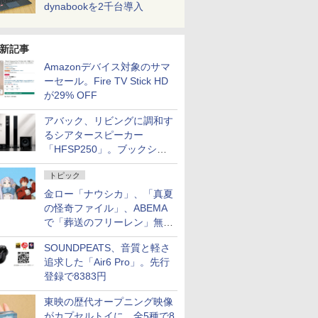
dynabookを2千台導入
新記事
Amazonデバイス対象のサマ
ーセール。Fire TV Stick HD
が29% OFF
アバック、リビングに調和す
るシアタースピーカー
「HFSP250」。ブックシェ
ルフはペア3万円以下
トピック
金ロー「ナウシカ」、「真夏
の怪奇ファイル」、ABEMA
で「葬送のフリーレン」無料
配信など。夏の特番・配信情
SOUNDPEATS、音質と軽さ
報
追求した「Air6 Pro」。先行
登録で8383円
東映の歴代オープニング映像
がカプセルトイに。全5種で8