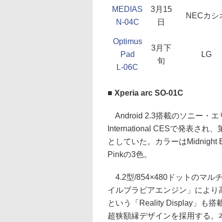
MEDIAS
3月15
NECカシ
N-04C
日
Optimus
3月下
Pad
LG
旬
L-06C
■ Xperia arc SO-01C
Android 2.3搭載のソニー・
International CESで発
としていた。カラーはMidnight Blue
Pinkの3色。
4.2型/854×480ドットの
イルブラビアエンジン」により
という「Reality Display」も
超狭額縁デザインを採用する。本