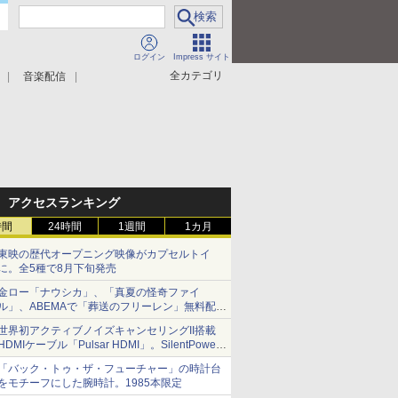
ログイン
Impress サイト
全カテゴリ
音楽配信
アクセスランキング
時間
24時間
1週間
1カ月
東映の歴代オープニング映像がカプセルトイ
に。全5種で8月下旬発売
金ロー「ナウシカ」、「真夏の怪奇ファイ
ル」、ABEMAで「葬送のフリーレン」無料配信
など。夏の特番・配信情報
世界初アクティブノイズキャンセリングII搭載
HDMIケーブル「Pulsar HDMI」。SilentPower
から
「バック・トゥ・ザ・フューチャー」の時計台
をモチーフにした腕時計。1985本限定