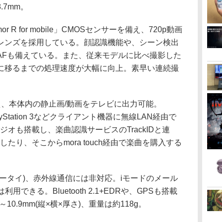
7mm。
R for mobile」CMOSセンサーを備え、720p動画
いレンズを採用している。顔認識機能や、シーン検出
AFも備えている。また、従来モデルに比べ撮影した
に移るまでの処理速度が大幅に向上。素早い連続撮
え、本体内の静止画/動画をテレビに出力可能。
Station 3などクライアント機器に無線LAN経由で
オも搭載し、楽曲認識サービスのTrackIDと連
たり、そこからmora touch経由で楽曲を購入する
ケータイ)、赤外線通信には非対応。iモードのメール
できる。Bluetooth 2.1+EDRや、GPSも搭載
～10.9mm(縦×横×厚さ)、重量は約118g。