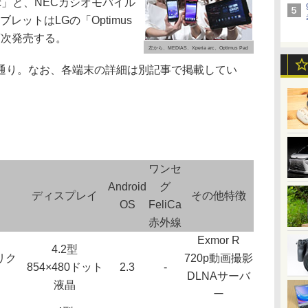
arc」と、NECカシオモバイル
レットはLGの「Optimus
順次発売する。
左から、MEDIAS、Xperia arc、Optimus Pad
り。なお、各端末の詳細は別記事で掲載してい
ワンセ
Android
グ
ディスプレイ
その他特徴
OS
FeliCa
赤外線
Exmor R
4.2型
リク
720p動画撮影
854×480ドット
2.3
-
DLNAサーバ
液晶
ー