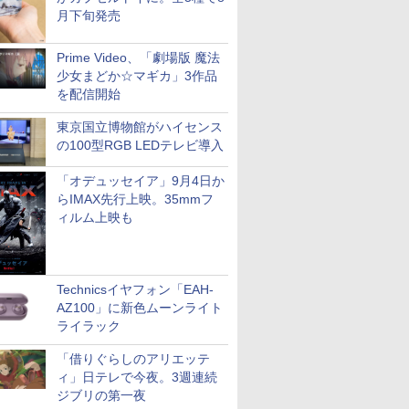
月下旬発売
Prime Video、「劇場版 魔法
少女まどか☆マギカ」3作品
を配信開始
東京国立博物館がハイセンス
の100型RGB LEDテレビ導入
「オデュッセイア」9月4日か
らIMAX先行上映。35mmフ
ィルム上映も
Technicsイヤフォン「EAH-
AZ100」に新色ムーンライト
ライラック
「借りぐらしのアリエッテ
ィ」日テレで今夜。3週連続
ジブリの第一夜