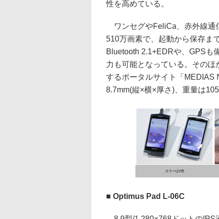
性を高めている。
ワンセグやFeliCa、赤外線
510万画素で、起動から保存
Bluetooth 2.1+EDRや、
力も可能となっている。そのほ
するポータルサイト「MEDIAS N
8.7mm(縦×横×厚さ)、重量は105
カラーは2色
■ Optimus Pad L-06C
8.9型/1,280×768ドットの