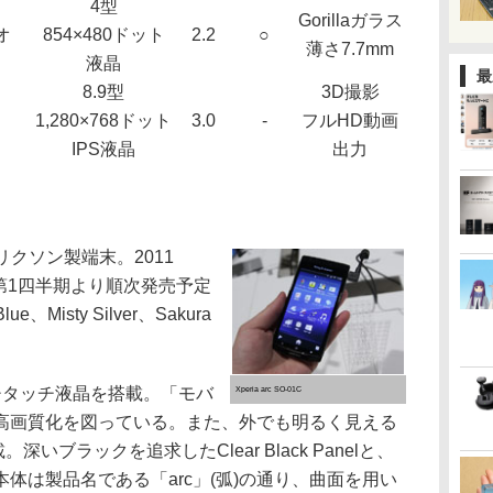
4型
Gorillaガラス
オ
854×480ドット
2.2
○
薄さ7.7mm
液晶
最
8.9型
3D撮影
1,280×768ドット
3.0
-
フルHD動画
IPS液晶
出力
エリクソン製端末。2011
表され、第1四半期より順次発売予定
、Misty Silver、Sakura
マルチタッチ液晶を搭載。「モバ
Xperia arc SO-01C
高画質化を図っている。また、外でも明るく見える
搭載。深いブラックを追求したClear Black Panelと、
体は製品名である「arc」(弧)の通り、曲面を用い