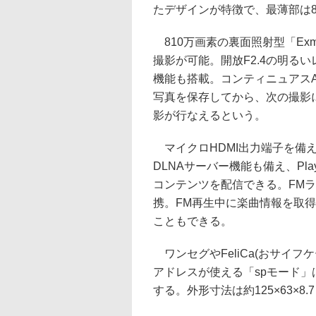
たデザインが特徴で、最薄部は8.
810万画素の裏面照射型「Exmor 
撮影が可能。開放F2.4の明る
機能も搭載。コンティニュアス
写真を保存してから、次の撮影
影が行なえるという。
マイクロHDMI出力端子を備
DLNAサーバー機能も備え、Play
コンテンツを配信できる。FMラジ
携。FM再生中に楽曲情報を取得し
こともできる。
ワンセグやFeliCa(おサイフ
アドレスが使える「spモード」は利用
する。外形寸法は約125×63×8.7