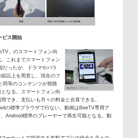
側面
背面に500万画素カメラを2基搭載
サービス開始
eTV」のスマートフォン向
化。これまでスマートフォン
能だったが、ドラマやバラ
番組以上を用意し、現在のフ
と同等のコンテンツが視聴
BeeTVのトップページ
題となる。スマートフォン向
が利用でき、支払いも月々の料金と合算できる。
idの標準ブラウザで行ない、動画はBeeTV専用ア
、Android標準のプレーヤーで再生可能となる。動
ridマーケットで提供する有料アプリの代金を月々の