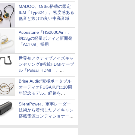
MADOO、Ortho搭載の限定
IEM「Typ624」。密度感ある
低音と抜けの良い中高音域
Acoustune「HS2000Air」。
約13gの軽量ボディと新開発
「ACT09」採用
世界初アクティブノイズキャ
ンセリングII搭載HDMIケーブ
ル「Pulsar HDMI」。
SilentPowerから
Brise Audio“究極ポータブル
オーディオFUGAKU”に10周
年記念モデル。経路を
NISHIKIで統一。400万円
SilentPower、軍事レーダー
技術から着想したノイキャン
搭載電源コンディショナー
「AC iPurifier2」