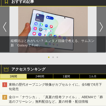
おすすめ記事
縦横比はどれがいい？ エンタメ目線で考える、サムスン
新「Galaxy Z Fold」
●
●
●
アクセスランキング
1時間
24時間
1週間
1カ月
東映の歴代オープニング映像がカプセルトイに。全5種で8月下
旬発売
金ロー「ナウシカ」、「真夏の怪奇ファイル」、ABEMAで「葬
送のフリーレン」無料配信など。夏の特番・配信情報