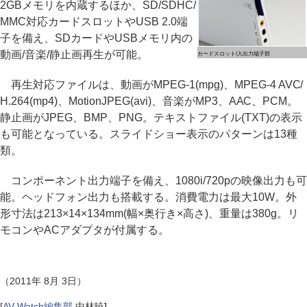
2GBメモリを内蔵するほか、SD/SDHC/
MMC対応カードスロットやUSB 2.0端
子を備え、SDカードやUSBメモリ内の
動画/音楽/静止画再生が可能。
カードスロット/入出力端子部
再生対応ファイルは、動画がMPEG-1(mpg)、MPEG-4 AVC/
H.264(mp4)、MotionJPEG(avi)、音楽がMP3、AAC、PCM。
静止画がJPEG、BMP、PNG。テキストファイル(TXT)の表示
も可能となっている。スライドショー表示のパターンは13種
類。
コンポーネント出力端子を備え、1080i/720pの映像出力も可
能。ヘッドフォン出力も搭載する。消費電力は最大10W。外
形寸法は213×14×134mm(幅×奥行き×高さ)、重量は380g。リ
モコンやACアダプタが付属する。
（2011年 8月 3日）
[
AV Watch編集部
中林暁
]