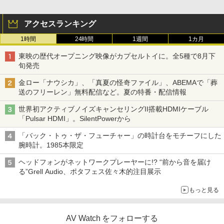
アクセスランキング
1時間
24時間
1週間
1カ月
東映の歴代オープニング映像がカプセルトイに。全5種で8月下
旬発売
金ロー「ナウシカ」、「真夏の怪奇ファイル」、ABEMAで「葬
送のフリーレン」無料配信など。夏の特番・配信情報
世界初アクティブノイズキャンセリングII搭載HDMIケーブル
「Pulsar HDMI」。SilentPowerから
「バック・トゥ・ザ・フューチャー」の時計台をモチーフにした
腕時計。1985本限定
ヘッドフォンがネットワークプレーヤーに!? “前から音を届け
る”Grell Audio、ポタフェス佐々木的注目展示
もっと見る
AV Watch をフォローする