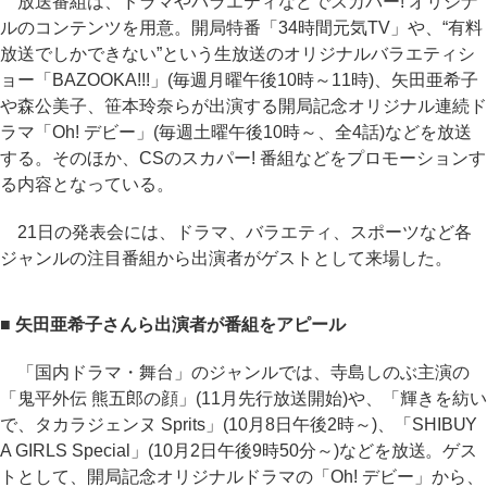
放送番組は、ドラマやバラエティなどでスカパー! オリジナ
ルのコンテンツを用意。開局特番「34時間元気TV」や、“有料
放送でしかできない”という生放送のオリジナルバラエティシ
ョー「BAZOOKA!!!」(毎週月曜午後10時～11時)、矢田亜希子
や森公美子、笹本玲奈らが出演する開局記念オリジナル連続ド
ラマ「Oh! デビー」(毎週土曜午後10時～、全4話)などを放送
する。そのほか、CSのスカパー! 番組などをプロモーションす
る内容となっている。
21日の発表会には、ドラマ、バラエティ、スポーツなど各
ジャンルの注目番組から出演者がゲストとして来場した。
■ 矢田亜希子さんら出演者が番組をアピール
「国内ドラマ・舞台」のジャンルでは、寺島しのぶ主演の
「鬼平外伝 熊五郎の顔」(11月先行放送開始)や、「輝きを紡い
で、タカラジェンヌ Sprits」(10月8日午後2時～)、「SHIBUY
A GIRLS Special」(10月2日午後9時50分～)などを放送。ゲス
トとして、開局記念オリジナルドラマの「Oh! デビー」から、