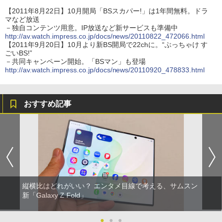
【2011年8月22日】10月開局「BSスカパー!」は1年間無料。ドラ
マなど放送
－独自コンテンツ用意。IP放送など新サービスも準備中
http://av.watch.impress.co.jp/docs/news/20110822_472066.html
【2011年9月20日】10月より新BS開局で22chに。“ぶっちゃけ す
ごいBS!”
－共同キャンペーン開始。「BSマン」も登場
http://av.watch.impress.co.jp/docs/news/20110920_478833.html
おすすめ記事
縦横比はどれがいい？ エンタメ目線で考える、サムスン
新「Galaxy Z Fold」
●
●
●