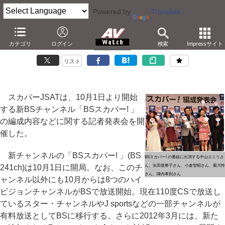
Powered by
Translate
10月からの「BSスカパー! 」編成発表。出演者が多数来場
カテゴリ
ログイン
検索
Impressサイト
－「有料でしかできない、野心的チャンネルに」
リスト
スカパーJSATは、10月1日より開始
する新BSチャンネル「BSスカパー! 」
の編成内容などに関する記者発表会を開
催した。
新チャンネルの「BSスカパー! 」(BS
BSスカパー! の番組に出演する中山エミリさ
241ch)は10月1日に開局。なお、このチ
ん、矢田亜希子さん、小倉智昭さん、菊川怜
さん、陣内孝則さん
ャンネル以外にも10月からは8つのハイ
ビジョンチャンネルがBSで放送開始。現在110度CSで放送し
ているスター・チャンネルやJ sportsなどの一部チャンネルが
有料放送としてBSに移行する。さらに2012年3月には、新た