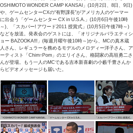
OSHIMOTO WONDER CAMP KANSAI」(10月2日、8日、9日)
や、ゲームセンターCXの“有野課長”がアメリカ人のゲーマー
に出会う「ゲームセンター CX in U.S.A.」(10月6日午後10時
～)、「スカパー! アワード2011 授賞式」(10月5日午後7時～)
などを放送。発表会のゲストには、「オリジナルバラエティシ
ョー BAZOOKA!!!」(毎週月曜午後10時～)から、MCの真木蔵
人さん、レギュラーを務めるモデルのメロディー洋子さん、ア
ーティスト「Chim↑Pom」のエリイさん、格闘家の高垣勇二さ
んが登場。もう一人のMCである吉本新喜劇の小藪千豊さんか
らビデオメッセージも届いた。
「YOSHIMOTO WONDER CAMP KANSAI」
「ゲームセンター CX in U.S.A.」
「スカパー! アワード2011 授賞式」