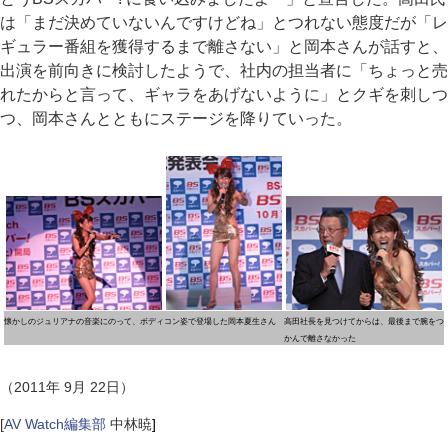
は「まだ決めていないんですけどね」とつれない態度だが「レ
ギュラー番組を獲得するまで離さない」と岡本さんが話すと、
出演を前向きに検討したようで、社内の担当者に「ちょっと売
れたからと言って、ギャラをあげないように」とクギを刺しつ
つ、岡本さんとともにステージを降りていった。
懐かしのジュリアナの音楽にのって、ボディコン姿で登場した岡本夏生さん
高田社長を見つけてからは、最後まで腕をつ
かんで離さなかった
（2011年 9月 22日）
[
AV Watch編集部
中林暁
]