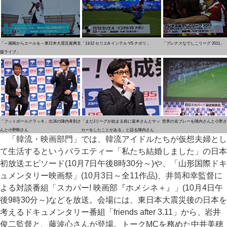
「～湘南からエールを～東日本大震災復興支
「11/12 セリエA インテル VS ナポリ」
「プレナスなでしこリーグ 2011」
援ライブ」
「フットボールクラッキ」出演の陣内孝則さ
「まだJリーグが始まる前に釜本さんとサッ
世界の名プレーを陣内さんと小野さ
んと小野剛さん
カーをしたことがある」と語る陣内さん
「韓流・映画部門」では、韓流アイドルたちが仮想夫婦とし
て生活するというバラエティー「私たち結婚しました」の日本
初放送エピソード(10月7日午後8時30分～)や、「山形国際ドキ
ュメンタリー映画祭」(10月3日～全11作品)、井筒和幸監督に
よる対談番組「スカパー! 映画部『ホメシネ＋』」(10月4日午
後9時30分～)などを放送。会場には、東日本大震災後の日本を
考えるドキュメンタリー番組「friends after 3.11」から、岩井
俊二監督と、藤波心さんが登場。トークMCを務めた中井美穂