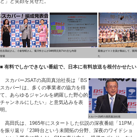
ど」と笑顔を見せた。
住吉美紀さん、小倉智昭さん、菊川怜さんが
34時間元気TVの主な内容
最後はゲスト全員が集結して、開局
登場
た
■ 有料でしかできない番組で、日本に有料放送を根付かせたい
スカパーJSATの高田真治社長は「BS
スカパー! は、多くの事業者の協力を得
て、あらゆるジャンルを網羅した野心的
チャンネルにしたい」と意気込みを表
明。
スカパーJSATの高田真治社長
高田氏は、1965年にスタートした伝説の深夜番組「11PM」
を振り返り「23時台という未開拓の分野、深夜のワイドショ