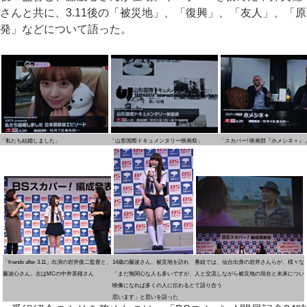
さんと共に、3.11後の「被災地」、「復興」、「友人」、「原
発」などについて語った。
「私たち結婚しました」
「山形国際ドキュメンタリー映画祭」
「スカパー! 映画部『ホメシネ＋』
「friends after 3.11」出演の岩井俊二監督と、
14歳の藤波さん。被災地を訪れ
番組では、仙台出身の岩井さんらが、様々な
藤波心さん。左はMCの中井美穂さん
「まだ無関心な人も多いですが、
人と交流しながら被災地の現在と未来につい
映像になれば多くの人に伝わると
て語り合う
思います」と思いを語った