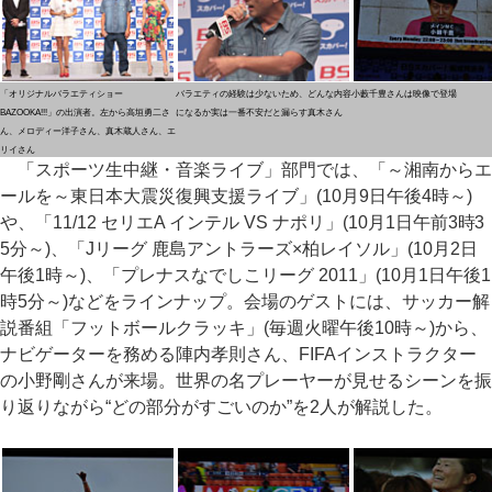
「オリジナルバラエティショー
バラエティの経験は少ないため、どんな内容
小藪千豊さんは映像で登場
BAZOOKA!!!」の出演者。左から高垣勇二さ
になるか実は一番不安だと漏らす真木さん
ん、メロディー洋子さん、真木蔵人さん、エ
リイさん
「スポーツ生中継・音楽ライブ」部門では、「～湘南からエ
ールを～東日本大震災復興支援ライブ」(10月9日午後4時～)
や、「11/12 セリエA インテル VS ナポリ」(10月1日午前3時3
5分～)、「Jリーグ 鹿島アントラーズ×柏レイソル」(10月2日
午後1時～)、「プレナスなでしこリーグ 2011」(10月1日午後1
時5分～)などをラインナップ。会場のゲストには、サッカー解
説番組「フットボールクラッキ」(毎週火曜午後10時～)から、
ナビゲーターを務める陣内孝則さん、FIFAインストラクター
の小野剛さんが来場。世界の名プレーヤーが見せるシーンを振
り返りながら“どの部分がすごいのか”を2人が解説した。