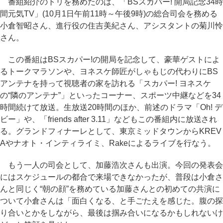
番組紹介のトリを務めたのは、「BSスカパー! 開局記念34時
間元気TV」(10月1日午前11時～午後9時)の総合司会を務める
小倉智昭さん、進行役の住吉美紀さん、アシスタントの菊川怜
さん。
この番組はBSスカパー!の開局を記念して、豪華ゲストによ
るトークマラソンや、ヨネスケ師匠がしゃもじの代わりにBS
アンテナを持って視聴者の家を訪れる「スカパー! ヨネスケ
の“隣のアンテナ”」といったコーナー、スポーツ中継などを34
時間続けて放送。生放送20時間のほか、前述のドラマ「Oh! デ
ビー」や、「friends after 3.11」などもこの番組内に放送され
る。グランドフィナーレとして、東京ミッドタウンからKREV
Aやナオト・インティライミ、Rakeによるライブを行なう。
もう一人の司会として、加藤浩次さんも出演。今回の発表会
にはスケジュールの都合で来場できなかったが、普段は小倉さ
んと同じく“朝の顔”を務めている加藤さんとの初めての共演に
ついて小倉さんは「面白くなる、と手ごたえを感じた。腹の探
り合いとかをしながら、最後は掴み合いになるかもしれないけ