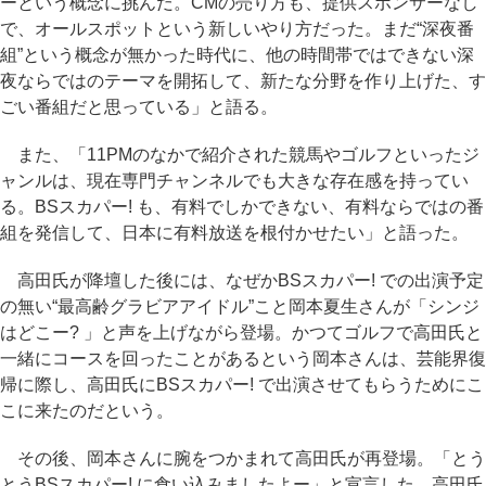
ーという概念に挑んだ。CMの売り方も、提供スポンサーなし
で、オールスポットという新しいやり方だった。まだ“深夜番
組”という概念が無かった時代に、他の時間帯ではできない深
夜ならではのテーマを開拓して、新たな分野を作り上げた、す
ごい番組だと思っている」と語る。
また、「11PMのなかで紹介された競馬やゴルフといったジ
ャンルは、現在専門チャンネルでも大きな存在感を持ってい
る。BSスカパー! も、有料でしかできない、有料ならではの番
組を発信して、日本に有料放送を根付かせたい」と語った。
高田氏が降壇した後には、なぜかBSスカパー! での出演予定
の無い“最高齢グラビアアイドル”こと岡本夏生さんが「シンジ
はどこー? 」と声を上げながら登場。かつてゴルフで高田氏と
一緒にコースを回ったことがあるという岡本さんは、芸能界復
帰に際し、高田氏にBSスカパー! で出演させてもらうためにこ
こに来たのだという。
その後、岡本さんに腕をつかまれて高田氏が再登場。「とう
とうBSスカパー! に食い込みましたよー」と宣言した。高田氏