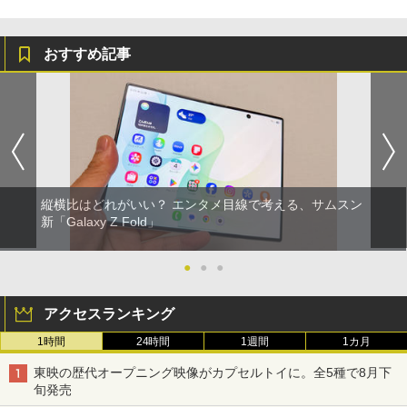
おすすめ記事
縦横比はどれがいい？ エンタメ目線で考える、サムスン
新「Galaxy Z Fold」
●
●
●
アクセスランキング
1時間
24時間
1週間
1カ月
東映の歴代オープニング映像がカプセルトイに。全5種で8月下
旬発売