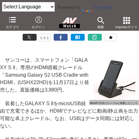
Powered by
Translate
サンコー、GALAXY S II専用のHDMI搭載クレードル
カテゴリ
ログイン
検索
Impressサイト
－動画/静止画出力、充電可能。3,980円
リスト
サンコーは、スマートフォン「GALA
XY S II」専用のHDMI搭載クレードル
「Samsung Galaxy S2 USB Cradle with
HDMI」(USHX22HD)を11月17日より発
売した。直販価格は3,980円。
装着したGALAXY S IIをmicroUSB経
GALAXY S IIをクレードルに装着したところ
由で充電できるほか、HDMIでテレビなどに動画/静止画を出力
可能な卓上クレードル。なお、USBはデータ同期には対応し
ない。