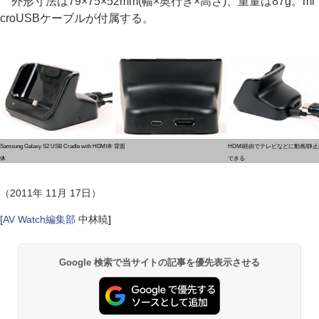
外形寸法は79×75×52mm(幅×奥行き×高さ)、重量は87g。mi
croUSBケーブルが付属する。
Samsung Galaxy S2 USB Cradle with HDMI本
背面
HDMI経由でテレビなどに動画/静
体
できる
（2011年 11月 17日）
[
AV Watch編集部
中林暁
]
Google 検索で当サイトの記事を優先表示させる