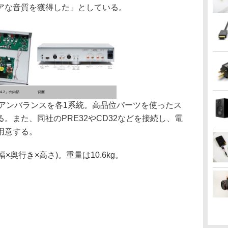
アな音質を獲得した」としている。
4.2」の内部
背面
Aアンバランスを各1系統。高品位パーツを使ったス
。また、同社のPRE32やCD32などを接続し、電
用意する。
幅×奥行き×高さ)。重量は10.6kg。