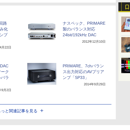
自回路
ナスペック、PRIMARE
歪み化
製のバランス対応
アンプ
24bit/192kHz DAC
2012年12月10日
年4月22日
 DAC
PRIMARE、7chバラン
ワーク
ス出力対応のAVプリア
ルバラ
ンプ「SP33」
2014年9月29日
4年9月2日
もっと関連記事を見る