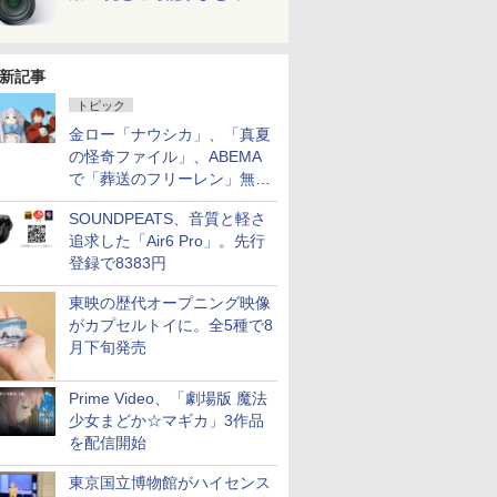
新記事
トピック
金ロー「ナウシカ」、「真夏
の怪奇ファイル」、ABEMA
で「葬送のフリーレン」無料
配信など。夏の特番・配信情
SOUNDPEATS、音質と軽さ
報
追求した「Air6 Pro」。先行
登録で8383円
東映の歴代オープニング映像
がカプセルトイに。全5種で8
月下旬発売
Prime Video、「劇場版 魔法
少女まどか☆マギカ」3作品
を配信開始
東京国立博物館がハイセンス