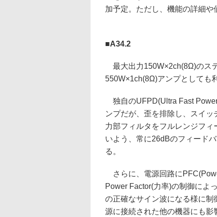
加予定。ただし、機能の詳細や
■A34.2
最大出力150W×2ch(8Ω)
550W×1ch(8Ω)アンプとして
独自のUFPD(Ultra Fast Po
ンプだが、歪を排除し、スイッ
力部フィルタをフルレンジフィ
いよう、常に26dBのフィード
る。
さらに、電源回路にPFC(Power 
Power Factor(力率)の
の正確なサイン波になる様に制
源に接続された他の機器にも影