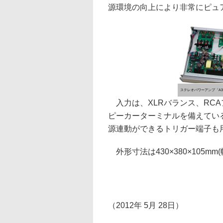
源環境の向上により非常にピュ
ステレオパワーアンプ「A3
入力は、XLRバランス、RC
ピーカーターミナルを備えている
源連動ができるトリガー端子も
外形寸法は430×380×105mm(
（2012年 5月 28日）