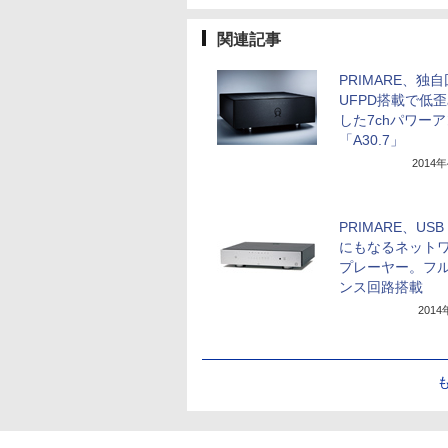
関連記事
PRIMARE、独
UFPD搭載で低
した7chパワー
「A30.7」
2014
PRIMARE、USB
にもなるネット
プレーヤー。フ
ンス回路搭載
201