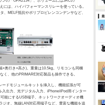
の「OPA2134」、ボリュームにはJRCの
切替えには、ハイパフォーマンスリレーを使っている。
ジスタ、MELF抵抗やポリプロピレンコンデンサなど、
最
内部
背面。左側の上部にアップグレードモジュール
キットを挿入可能
(幅×奥行き×高さ)。重量は10.5kg。リモコンも同梱
なく、他のPRIMARE対応製品も操作できる。
ードモジュールキットを挿入し、機能拡張が可
出力、光デジタル入力、iPhone/iPod用インター
利用可能にするUSB端子、ネットワークオーディオ機
、FMラジオ、無線LAN対応用端子など、豊富な機能を追