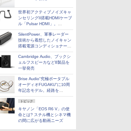
世界初アクティブノイズキャ
ンセリングII搭載HDMIケーブ
ル「Pulsar HDMI」。
SilentPowerから
SilentPower、軍事レーダー
技術から着想したノイキャン
搭載電源コンディショナー
「AC iPurifier2」
Cambridge Audio、ブックシ
ェルフスピーカなど8製品を
一挙発売
Brise Audio“究極ポータブル
オーディオFUGAKU”に10周
年記念モデル。経路を
NISHIKIで統一。400万円
トピック
キヤノン「EOS R6 V」の使
命とは? スチル機とシネマ機
の間に広がる動画ニーズ