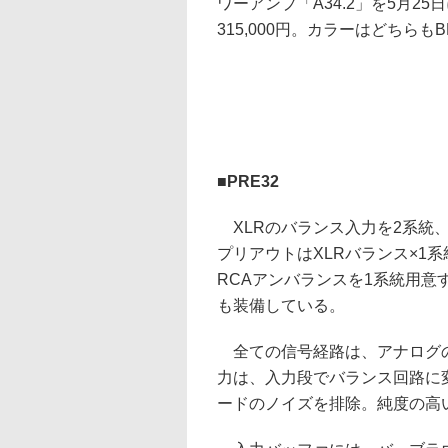
ワーアンプ「A34.2」を5月2
315,000円。カラーはどちらもBL
■PRE32
XLRのバランス入力を2系統、
プリアウトはXLRバランス×1
RCAアンバランスを1系統用
も装備している。
全ての信号経路は、アナログの
力は、入力段でバランス回路に
ードのノイズを排除。純度の高