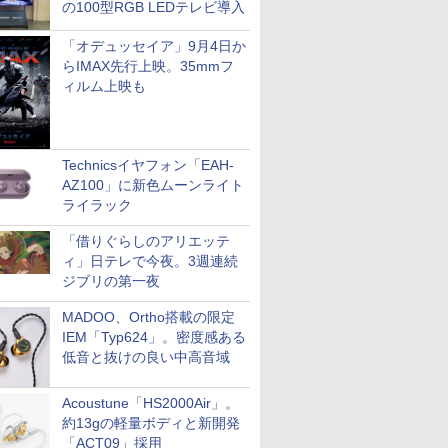
の100型RGB LEDテレビ導入
「オデュッセイア」9月4日か
らIMAX先行上映。35mmフ
ィルム上映も
Technicsイヤフォン「EAH-
AZ100」に新色ムーンライト
ライラック
「借りぐらしのアリエッテ
ィ」日テレで今夜。3週連続
ジブリの第一夜
MADOO、Ortho搭載の限定
IEM「Typ624」。密度感ある
低音と抜けの良い中高音域
Acoustune「HS2000Air」。
約13gの軽量ボディと新開発
「ACT09」採用