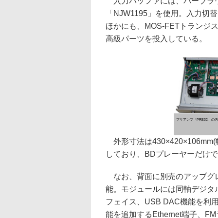
入力バッファには、バーブラウン
「NJW1195」を使用。入力
ほかにも、MOS-FETトラン
高級パーツを投入している。
プリアンプ「PRE32」の
外形寸法は430×420×106mm
しており、BDプレーヤーだけで
なお、背面に別売のアップグレ
能。モジュールには同軸デジタル入
フェイス、USB DAC機能を
能を追加するEthernet端子