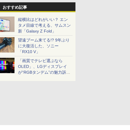
おすすめ記事
縦横比はどれがいい？ エン
タメ目線で考える、サムスン
新「Galaxy Z Fold」
望遠ブーム来てる!? 9年ぶり
に大復活した、ソニー
「RX10 V」
「画質でテレビ選ぶなら
OLED」、LGディスプレイ
が“RGBタンデム”の魅力訴
求。液晶とのガチ比較も