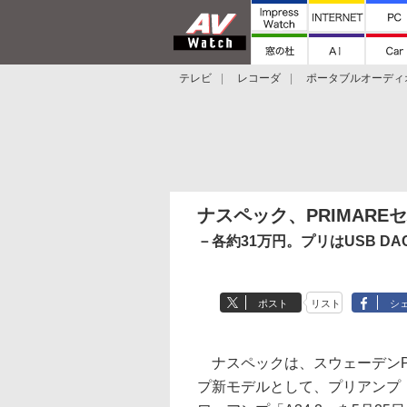
テレビ
レコーダ
ポータブルオーディ
スマートスピーカー
デジカメ
プロジ
ナスペック、PRIMAREセ
－各約31万円。プリはUSB D
ポスト
リスト
シ
ナスペックは、スウェーデンPR
プ新モデルとして、プリアンプ「