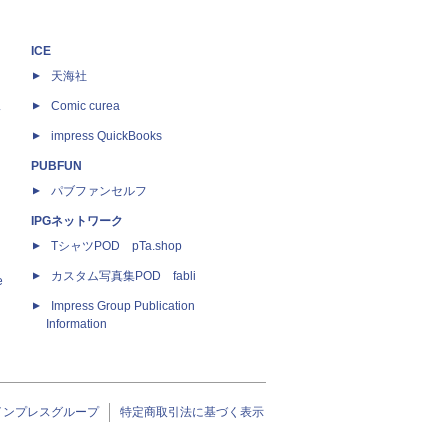
ICE
天海社
ス
Comic curea
impress QuickBooks
PUBFUN
パブファンセルフ
IPGネットワーク
TシャツPOD pTa.shop
カスタム写真集POD fabli
e
Impress Group Publication
Information
インプレスグループ
特定商取引法に基づく表示