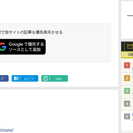
 検索で当サイトの記事を優先表示させる
1
ェア
はてブ
note
rimare/