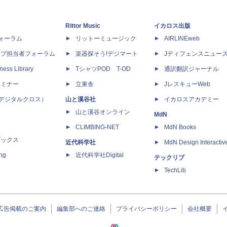
Rittor Music
イカロス出版
dフォーラム
リットーミュージック
AIRLINEweb
ップ担当者フォーラム
楽器探そう!デジマート
Jディフェンスニュー
ness Library
TシャツPOD T-OD
通訳翻訳ジャーナル
セミナー
立東舎
JレスキューWeb
 X（デジタルクロス）
山と溪谷社
イカロスアカデミー
山と溪谷オンライン
MdN
CLIMBING-NET
MdN Books
ブックス
近代科学社
MdN Design Interactiv
ing
近代科学社Digital
テックリブ
TechLib
広告掲載のご案内
編集部へのご連絡
プライバシーポリシー
会社概要