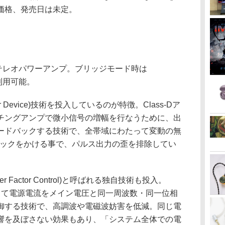
価格、発売日は未定。
のステレオパワーアンプ。ブリッジモード時は
も利用可能。
wer Device)技術を投入しているのが特徴。Class-Dア
チングアンプで微小信号の増幅を行なうために、出
ードバックする技術で、全帯域にわたって変動の無
バックをかける事で、パルス出力の歪を排除してい
Factor Control)と呼ばれる独自技術も投入。
制御によって電源電流をメイン電圧と同一周波数・同一位相
御する技術で、高調波や電磁波妨害を低減。同じ電
響を及ぼさない効果もあり、「システム全体での電