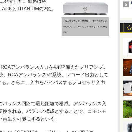
5日に発売した。価格は各
ACKとTITANIUMの2色。
上段がプリアンプ「PRE32」、下段がステレオ
パワーアンプ「A34.2」。いずれもTITANIUMモ
デル
RCAアンバランス入力を4系統備えたプリアンプ。
系統、RCAアンバランス×2系統。レコード出力として
意する。さらに、入力をバイパスするプロセッサ入力
バランス回路で最短距離で構成。アンバランス入
変換される。バランス構成とすることで、コモンモ
い再生を可能にするという。