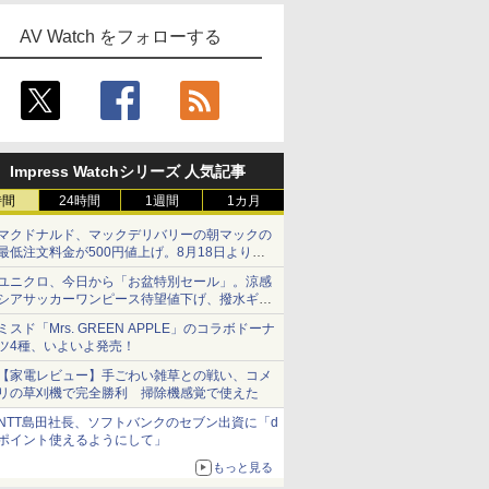
AV Watch をフォローする
Impress Watchシリーズ 人気記事
時間
24時間
1週間
1カ月
マクドナルド、マックデリバリーの朝マックの
最低注文料金が500円値上げ。8月18日より
1,500円から受付
ユニクロ、今日から「お盆特別セール」。涼感
シアサッカーワンピース待望値下げ、撥水ギア
ショーツは1990円に
ミスド「Mrs. GREEN APPLE」のコラボドーナ
ツ4種、いよいよ発売！
【家電レビュー】手ごわい雑草との戦い、コメ
リの草刈機で完全勝利 掃除機感覚で使えた
NTT島田社長、ソフトバンクのセブン出資に「d
ポイント使えるようにして」
もっと見る