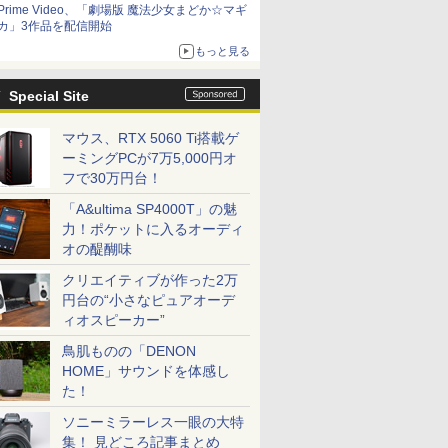
Prime Video、「劇場版 魔法少女まどか☆マギ
カ」3作品を配信開始
もっと見る
Special Site
マウス、RTX 5060 Ti搭載ゲ
ーミングPCが7万5,000円オ
フで30万円台！
「A&ultima SP4000T」の魅
力！ポケットに入るオーディ
オの醍醐味
クリエイティブが作った2万
円台の“小さなピュアオーデ
ィオスピーカー”
鳥肌ものの「DENON
HOME」サウンドを体感し
た！
ソニーミラーレス一眼の大特
集！ 見どころ記事まとめ