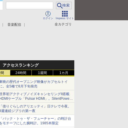
ログイン
Impress サイト
全カテゴリ
音楽配信
アクセスランキング
時間
24時間
1週間
1カ月
東映の歴代オープニング映像がカプセルトイ
に。全5種で8月下旬発売
世界初アクティブノイズキャンセリングII搭載
HDMIケーブル「Pulsar HDMI」。SilentPower
から
「借りぐらしのアリエッティ」日テレで今夜。
3週連続ジブリの第一夜
「バック・トゥ・ザ・フューチャー」の時計台
をモチーフにした腕時計。1985本限定