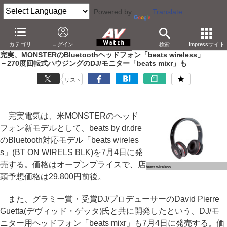
Powered by
Translate
AV Watch
製品
ヘッドフォン
カテゴリ
ログイン
検索
Impressサイト
完実、MONSTERのBluetoothヘッドフォン「beats wireless」
－270度回転式ハウジングのDJ/モニター「beats mixr」も
リスト
完実電気は、米MONSTERのヘッド
フォン新モデルとして、beats by dr.dre
のBluetooth対応モデル「beats wireles
s」(BT ON WIRELS BLK)を7月4日に発
売する。価格はオープンプライスで、店
beats wireless
頭予想価格は29,800円前後。
また、グラミー賞・受賞DJ/プロデューサーのDavid Pierre
Guetta(デヴィッド・ゲッタ)氏と共に開発したという、DJ/モ
ニター用ヘッドフォン「beats mixr」も7月4日に発売する。価