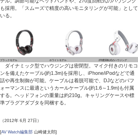
デル。調節可能なヘッドバンドや、270度回転式のハウジング
も採用。「スムーズで精度の高いモニタリングが可能」として
いる。
ブラックモデル
ホワイトモデル
270度回転式のハウジング
ダイナミック型でハウジングは密閉型。マイク付きのリモコ
ンを備えたケーブル(約1.3m)を採用し、iPhone/iPodなどで通
話や再生制御が可能。ケーブルは着脱可能で、DJなどのパフ
ォーマンスに最適というカールケーブル(約1.6～1.9m)も付属
する。ヘッドフォンの重量は約210g。キャリングケースや標
準プラグアダプタを同梱する。
（2012年 6月 27日）
[
AV Watch編集部
山崎健太郎
]