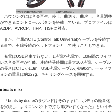
ハウジングは折りたたみ可能
正面から見たところ
ハウジングには音楽再生、停止、曲送り、曲戻し、音量調整
ができるコントロールボタンを搭載している。プロファイルは
A2DP、AVRCP、HFP、HSPに対応。
また、付属のCTU(Control Talk Universal)ケーブルを接続す
る事で、有線接続のヘッドフォンとして使うこともできる。
充電はUSB経由で行ない、1時間の充電で、10時間のワイヤ
レス音楽再生が可能。連続待受時間は最大100時間。ケーブル
の長さはCTUが1.3m、USB充電ケーブルが約90cm。ヘッドフ
ォンの重量は約227g。キャリングケースを同梱する。
■beats mixr
「beats by dr.dreのサウンドはそのままに、ボディの軽量化
を実現し、よりコンパクトで持ち運びやすくなった」というモ