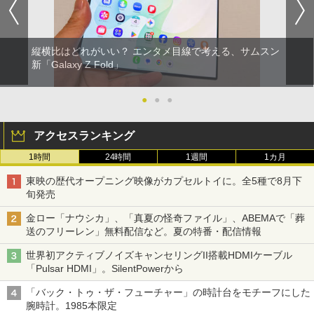
縦横比はどれがいい？ エンタメ目線で考える、サムスン
新「Galaxy Z Fold」
●
●
●
アクセスランキング
1時間
24時間
1週間
1カ月
東映の歴代オープニング映像がカプセルトイに。全5種で8月下
旬発売
金ロー「ナウシカ」、「真夏の怪奇ファイル」、ABEMAで「葬
送のフリーレン」無料配信など。夏の特番・配信情報
世界初アクティブノイズキャンセリングII搭載HDMIケーブル
「Pulsar HDMI」。SilentPowerから
「バック・トゥ・ザ・フューチャー」の時計台をモチーフにした
腕時計。1985本限定