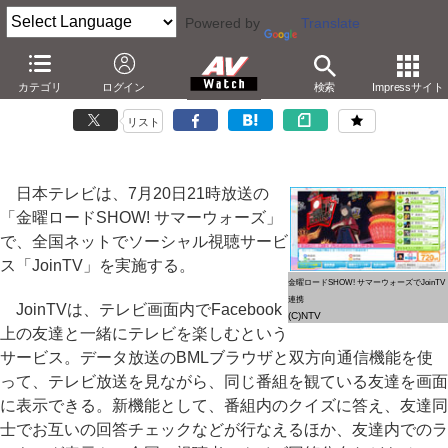
Powered by
Translate
日テレ、20日放送「サマーウォーズ」でJoinTV連携放送
カテゴリ
ログイン
検索
Impressサイト
－Facebook上の友人とクイズの回答チェックも
リスト
日本テレビは、7月20日21時放送の
「金曜ロードSHOW! サマーウォーズ」
で、全国ネットでソーシャル視聴サービ
ス「JoinTV」を実施する。
金曜ロードSHOW! サマーウォーズでJoinTV
連携
JoinTVは、テレビ画面内でFacebook
(C)NTV
上の友達と一緒にテレビを楽しむという
サービス。データ放送のBMLブラウザと双方向通信機能を使
って、テレビ放送を見ながら、同じ番組を観ている友達を画面
に表示できる。新機能として、番組内のクイズに答え、友達同
士でお互いの回答チェックなどが行なえるほか、友達内でのラ