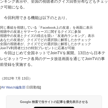
ンキング表示や、全国の視聴者のクイズ回答分布などもチェッ
ク可能になる。
今回利用できる機能は以下のとおり。
同じ番組を視聴している「Facebook上の友達」を画面に表示
視聴中の友達とサマーウォーズに関するクイズに参加
視聴中の友達とクイズの得点を競い「友達内ランキング」表示
あなたの友達が、クイズでどの選択肢に解答したかチェック
全国の視聴者が、クイズでどの選択肢に解答したかチェック
JoinTV利用者だけの特別プレゼントに応募が可能
今回はじめて全国ネットでJoinTVを展開。13日から日本テ
レビネットワーク各局のデータ放送画面を通じてJoinTVの事
前登録を実施する。
（2012年 7月 13日）
[
AV Watch編集部
臼田勤哉
]
Google 検索で当サイトの記事を優先表示させる