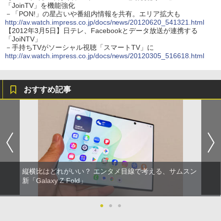
「JoinTV」を機能強化
－「PON!」の星占いや番組内情報を共有。エリア拡大も
http://av.watch.impress.co.jp/docs/news/20120620_541321.html
【2012年3月5日】日テレ、Facebookとデータ放送が連携する
「JoiNTV」
－手持ちTVがソーシャル視聴「スマートTV」に
http://av.watch.impress.co.jp/docs/news/20120305_516618.html
おすすめ記事
縦横比はどれがいい？ エンタメ目線で考える、サムスン
新「Galaxy Z Fold」
●
●
●