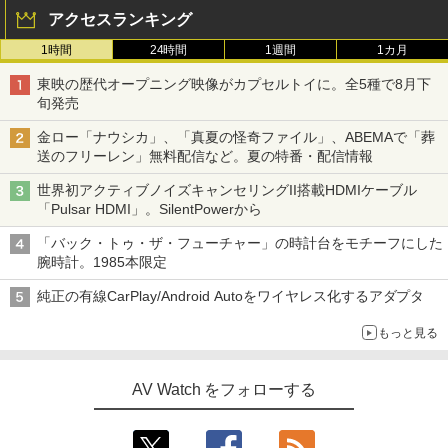
アクセスランキング
1時間
24時間
1週間
1カ月
東映の歴代オープニング映像がカプセルトイに。全5種で8月下
旬発売
金ロー「ナウシカ」、「真夏の怪奇ファイル」、ABEMAで「葬
送のフリーレン」無料配信など。夏の特番・配信情報
世界初アクティブノイズキャンセリングII搭載HDMIケーブル
「Pulsar HDMI」。SilentPowerから
「バック・トゥ・ザ・フューチャー」の時計台をモチーフにした
腕時計。1985本限定
純正の有線CarPlay/Android Autoをワイヤレス化するアダプタ
もっと見る
AV Watch をフォローする