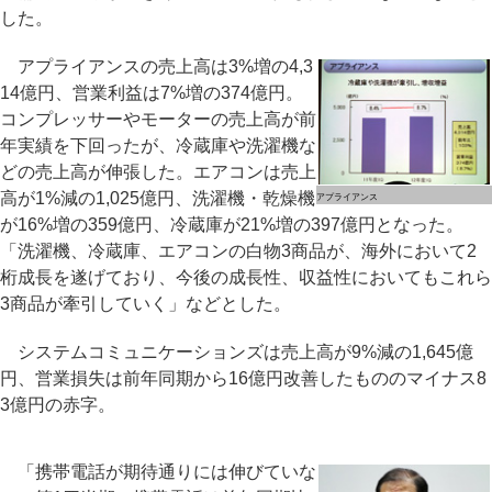
した。
アプライアンスの売上高は3%増の4,3
14億円、営業利益は7%増の374億円。
コンプレッサーやモーターの売上高が前
年実績を下回ったが、冷蔵庫や洗濯機な
どの売上高が伸張した。エアコンは売上
高が1%減の1,025億円、洗濯機・乾燥機
アプライアンス
が16%増の359億円、冷蔵庫が21%増の397億円となった。
「洗濯機、冷蔵庫、エアコンの白物3商品が、海外において2
桁成長を遂げており、今後の成長性、収益性においてもこれら
3商品が牽引していく」などとした。
システムコミュニケーションズは売上高が9%減の1,645億
円、営業損失は前年同期から16億円改善したもののマイナス8
3億円の赤字。
「携帯電話が期待通りには伸びていな