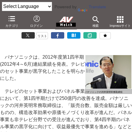
Powered by
Translate
パナソニック、第1四半期決算でテレビセット黒字化
カテゴリ
ログイン
検索
Impressサイト
－五輪需要は「成果見えない」。全社連結は黒字に
リスト
パナソニックは、2012年度第1四半期
(2012年4～6月)連結業績を発表。テレビ
のセット事業が黒字化したことを明らか
にした。
テレビのセット事業およびパネル事業
パナソニックの河井英明常務取締役
において、第1四半期だけで250億円の改善を達成。パナソニ
ックの河井英明常務取締役は、「販売台数、販売金額は厳しい
ものの、構造改革効果や原価モノづくり改革が進んだ。パネル
事業も非テレビ分野での受注が進んでおり、第4四半期のパネ
ル事業の黒字化に向けて、収益最優先で事業を進める」などと