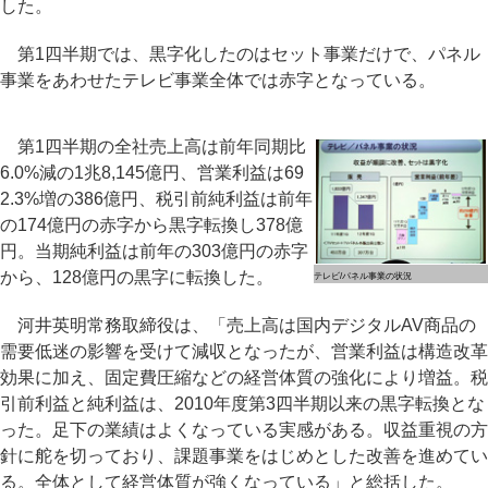
した。
第1四半期では、黒字化したのはセット事業だけで、パネル
事業をあわせたテレビ事業全体では赤字となっている。
第1四半期の全社売上高は前年同期比
6.0%減の1兆8,145億円、営業利益は69
2.3%増の386億円、税引前純利益は前年
の174億円の赤字から黒字転換し378億
円。当期純利益は前年の303億円の赤字
から、128億円の黒字に転換した。
テレビ/パネル事業の状況
河井英明常務取締役は、「売上高は国内デジタルAV商品の
需要低迷の影響を受けて減収となったが、営業利益は構造改革
効果に加え、固定費圧縮などの経営体質の強化により増益。税
引前利益と純利益は、2010年度第3四半期以来の黒字転換とな
った。足下の業績はよくなっている実感がある。収益重視の方
針に舵を切っており、課題事業をはじめとした改善を進めてい
る。全体として経営体質が強くなっている」と総括した。