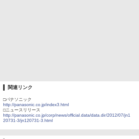
関連リンク
□パナソニック
http://panasonic.co.jp/index3.html
□ニュースリリース
http://panasonic.co.jp/corp/news/official.data/data.dir/2012/07/jn1
20731-3/jn120731-3.html