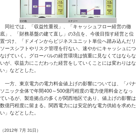
その他
エナジー
同社では、「収益性重視」、「キャッシュフロー経営の徹
底」、「財務基盤の建て直し」の3点を、今後目指す経営と位
置づけ、「ドメインからビジネスユニット単位へ踏み込んだリ
ソースシフトやリスク管理を行ない、速やかにキャッシュにつ
なげていく。グローバルの経営環境は慎重に見なくてはならな
いが、収益力にこだわった経営をしていくことには変わりはな
い」などとした。
一方、東京電力の電力料金値上げの影響については、「パナ
ソニック全体で年間400～500億円程度の電力使用料金となっ
ているが、製造拠点の多くが関西地区であり、値上げの影響は
数億円程度に留まる。関西電力には安定的な電力供給を求めた
い」などとした。
（2012年 7月 31日）