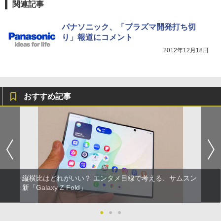
関連記事
パナソニック、「プラズマ開発打ち切
り」報道にコメント
2012年12月18日
おすすめ記事
縦横比はどれがいい？ エンタメ目線で考える、サムスン
新「Galaxy Z Fold」
●
●
●