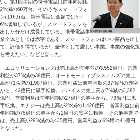
い。第1四半期の携帯電話は前年同期比
2%減の60万台。そのうちスマートフォ
ンは16万台。携帯電話は金額では5～
6%増加しているが、スマートフォンを
出した分だけ成長している。携帯電話事
河井英明常務取締役
業全体としては赤字である。スマートフォンはいい商品を出し
て、評価を得ているが、全体として厳しい事業。事業の強化策
を考えたい」などと語った。
エコソリューションズは売上高が前年並の3,552億円、営業
利益が37%減の39億円。オートモーティブシステムズの売上
高が71%増の1,907億円、営業利益は前年同期の37億円の赤字
から、42億円に黒字転換。デバイスの売上高が7%減の3,382
億円、営業利益は前年同期の27億円の赤字から、73億円に黒
字転換。エナジーは売上高が2%減の1,426億円、営業利益は前
年同期の75億円の赤字から1億円の黒字に転換。その他事業で
は、売上高が29%減の3,435億円、営業利益が6%増の41億円
となった。