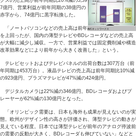
クスの売上高が前年同期比20%減の3,59
7億円、営業利益が前年同期の38億円の
赤字から、74億円に黒字転換した。
「ノートパソコンなどの売上高は前年
AVCネットワークス
を上回ったが、国内の薄型テレビやBDレコーダなどの売上高
が大幅に減少し減収。一方で、営業利益では固定費削減や構造
改革効果などにより前年から大きく改善した」という。
テレビセットおよびテレビパネルの出荷台数は307万台（前
年同期は453万台）。液晶テレビの売上高は前年同期比10%減
の923億円、プラズマテレビが47%減の424億円。
デジタルカメラは22%減の346億円。BDレコーダおよびプ
レーヤーが62%減の130億円となった。
「オリンピック需要は、日本も海外も成果が見えないのが実
態。欧州がデザイン性の高さが評価され、薄型テレビの動きが
見えている程度。日本では薄型テレビが前年のアナログ停波前
の需要の反動が大きく、BDレコーダも伸びていない」などと