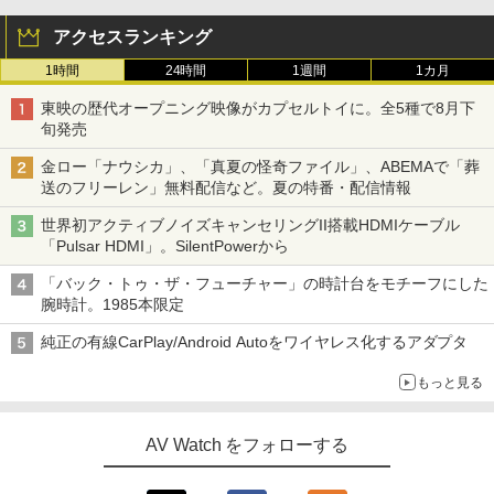
アクセスランキング
1時間
24時間
1週間
1カ月
東映の歴代オープニング映像がカプセルトイに。全5種で8月下
旬発売
金ロー「ナウシカ」、「真夏の怪奇ファイル」、ABEMAで「葬
送のフリーレン」無料配信など。夏の特番・配信情報
世界初アクティブノイズキャンセリングII搭載HDMIケーブル
「Pulsar HDMI」。SilentPowerから
「バック・トゥ・ザ・フューチャー」の時計台をモチーフにした
腕時計。1985本限定
純正の有線CarPlay/Android Autoをワイヤレス化するアダプタ
もっと見る
AV Watch をフォローする