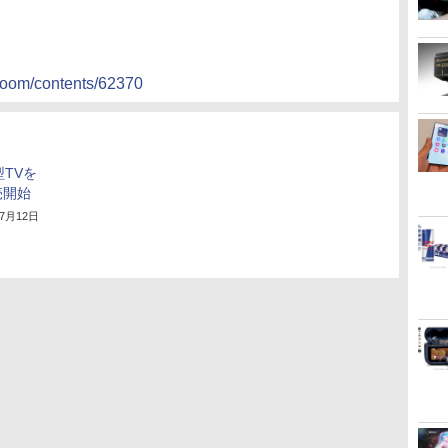
room/contents/62370
型TVを
売開始
年7月12日