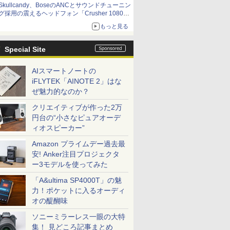
Skullcandy、BoseのANCとサウンドチューニン
グ採用の震えるヘッドフォン「Crusher 1080
ANC」
もっと見る
Special Site
AIスマートノートの
iFLYTEK「AINOTE 2」はな
ぜ魅力的なのか？
クリエイティブが作った2万
円台の“小さなピュアオーデ
ィオスピーカー”
Amazon プライムデー過去最
安! Anker注目プロジェクタ
ー3モデルを使ってみた
「A&ultima SP4000T」の魅
力！ポケットに入るオーディ
オの醍醐味
ソニーミラーレス一眼の大特
集！ 見どころ記事まとめ