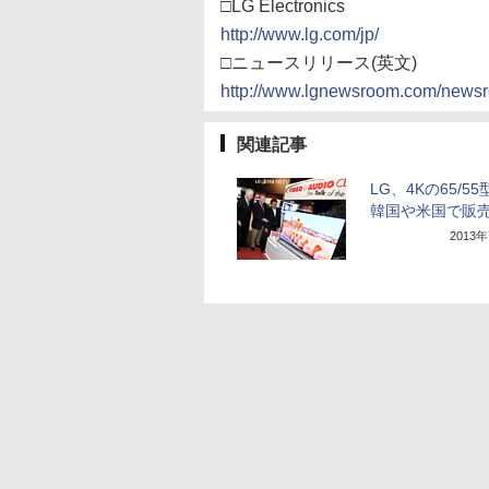
□LG Electronics
http://www.lg.com/jp/
□ニュースリリース(英文)
http://www.lgnewsroom.com/news
関連記事
LG、4Kの65/55
韓国や米国で販
2013