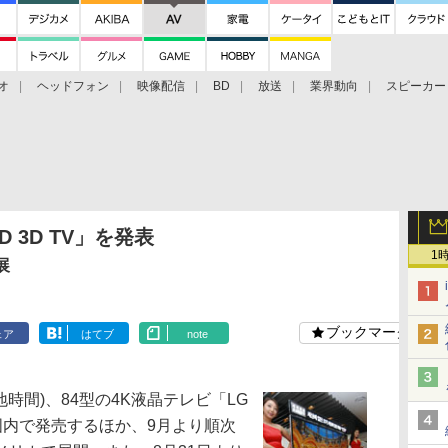
オ
ヘッドフォン
映像配信
BD
放送
業界動向
スピーカー
ェクタ
PS4
BDプレーヤー
映像配信
BD
 3D TV」を発表
1
展
ブックマーク
ェア
はてブ
note
日(現地時間)、84型の4K液晶テレビ「LG
国国内で発売するほか、9月より順次