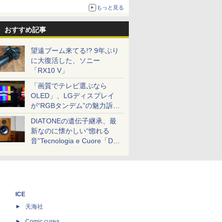
ボリュームアップ
もっと見る
おすすめ記事
望遠ブーム来てる!? 9年ぶり
に大復活した、ソニー
「RX10 V」
「画質でテレビ選ぶなら
OLED」、LGディスプレイ
が“RGBタンデム”の魅力訴
求。液晶とのガチ比較も
DIATONEの遺伝子継承、最
新なのに懐かしい“惚れる
音”Tecnologia e Cuore「DS-
TC52B」を聴く
ICE
天海社
ス
Comic curea