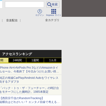
ログイン
Impress サイト
全カテゴリ
音楽配信
アクセスランキング
時間
24時間
1週間
1カ月
iPhone AirやAirPods Pro 3などのAmazonタイ
ムセール、今夜終了【今日みつけたお買い得
品】
純正の有線CarPlay/Android Autoをワイヤレス
化するアダプタ
「バック・トゥ・ザ・フューチャー」の時計台
をモチーフにした腕時計。1985本限定
【西田宗千佳のRandomTracking】
縦横比はどれがいい？ エンタメ目線で考える、
サムスン新「Galaxy Z Fold」