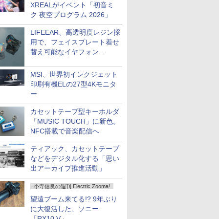
XREALがイベント「初音ミ
ク 夜空プログラム 2026」
LIFEEAR、高透明度レジン採
用で、フェイスプレート着せ
替え可能なイヤフォン
「Nova Shell」
MSI、世界初インクジェット
印刷有機ELの27型4Kモニタ
ー
カセットテープ型キーホルダ
「MUSIC TOUCH」に新色。
NFC搭載で音楽配信へ
ティアック、カセットテープ
などをデジタル化する「思い
出アーカイブ推進活動」
小寺信良の週刊 Electric Zooma!
望遠ブーム来てる!? 9年ぶり
に大復活した、ソニー
「RX10 V」