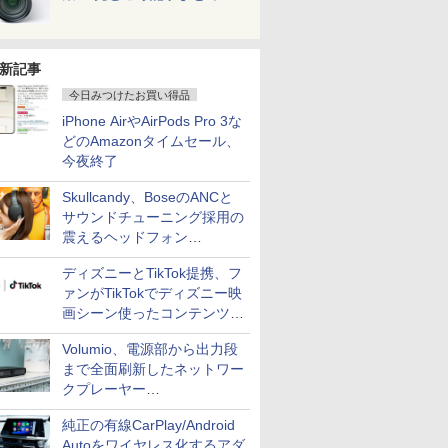
新記事
今日みつけたお買い得品
iPhone AirやAirPods Pro 3な
どのAmazonタイムセール、
今夜終了
Skullcandy、BoseのANCと
サウンドチューニング採用の
震えるヘッドフォン
「Crusher 1080 ANC」
ディズニーとTikTok提携、フ
ァンがTikTokでディズニー映
画シーン使ったコンテンツ制
作、Disney+にも配信
Volumio、電源部から出力段
まで全面刷新したネットワー
クプレーヤー
「Primo（2026）」
純正の有線CarPlay/Android
Autoをワイヤレス化するアダ