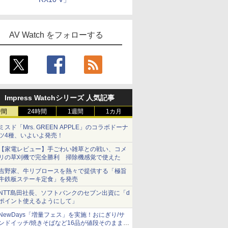
AV Watch をフォローする
Impress Watchシリーズ 人気記事
時間
24時間
1週間
1カ月
ミスド「Mrs. GREEN APPLE」のコラボドーナ
ツ4種、いよいよ発売！
【家電レビュー】手ごわい雑草との戦い、コメ
リの草刈機で完全勝利 掃除機感覚で使えた
吉野家、牛リブロースを熱々で提供する「極旨
牛鉄板ステーキ定食」を発売
NTT島田社長、ソフトバンクのセブン出資に「d
ポイント使えるようにして」
NewDays「増量フェス」を実施！おにぎり/サ
ンドイッチ/焼きそばなど16品が値段そのままで