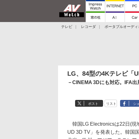
テレビ
レコーダ
ポータブルオーディ
スマートスピーカー
デジカメ
プロジ
LG、84型の4Kテレビ「UD
－CINEMA 3Dにも対応。IFA出
ポスト
リスト
シ
韓国LG Electronicsは22
UD 3D TV」を発表した。韓