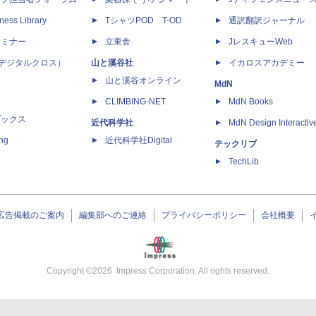
ness Library
TシャツPOD T-OD
通訳翻訳ジャーナル
セミナー
立東舎
JレスキューWeb
 X（デジタルクロス）
山と溪谷社
イカロスアカデミー
山と溪谷オンライン
MdN
CLIMBING-NET
MdN Books
ブックス
近代科学社
MdN Design Interactiv
ing
近代科学社Digital
テックリブ
TechLib
広告掲載のご案内
編集部へのご連絡
プライバシーポリシー
会社概要
Copyright ©
2026
Impress Corporation. All rights reserved.