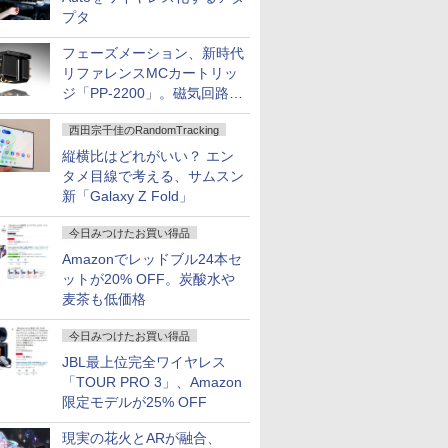
プタ
フェーズメーション、新時代
リファレンスMCカートリッ
ジ「PP-2200」。磁気回路や
ハウジングを根本から見直し
西田宗千佳のRandomTracking
縦横比はどれがいい？ エン
タメ目線で考える、サムスン
新「Galaxy Z Fold」
今日みつけたお買い得品
Amazonでレッドブル24本セ
ットが20% OFF。炭酸水や
麦茶も低価格
今日みつけたお買い得品
JBL最上位完全ワイヤレス
「TOUR PRO 3」、Amazon
限定モデルが25% OFF
現実の花火とARが融合、