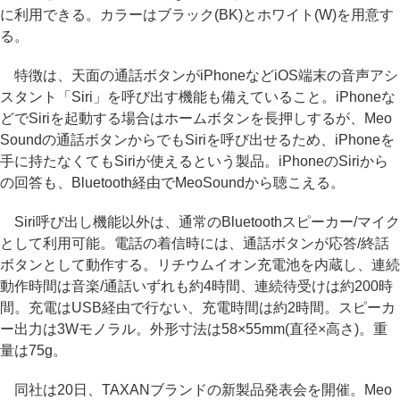
に利用できる。カラーはブラック(BK)とホワイト(W)を用意す
る。
特徴は、天面の通話ボタンがiPhoneなどiOS端末の音声アシ
スタント「Siri」を呼び出す機能も備えていること。iPhoneな
どでSiriを起動する場合はホームボタンを長押しするが、Meo
Soundの通話ボタンからでもSiriを呼び出せるため、iPhoneを
手に持たなくてもSiriが使えるという製品。iPhoneのSiriから
の回答も、Bluetooth経由でMeoSoundから聴こえる。
Siri呼び出し機能以外は、通常のBluetoothスピーカー/マイク
として利用可能。電話の着信時には、通話ボタンが応答/終話
ボタンとして動作する。リチウムイオン充電池を内蔵し、連続
動作時間は音楽/通話いずれも約4時間、連続待受けは約200時
間。充電はUSB経由で行ない、充電時間は約2時間。スピーカ
ー出力は3Wモノラル。外形寸法は58×55mm(直径×高さ)。重
量は75g。
同社は20日、TAXANブランドの新製品発表会を開催。Meo