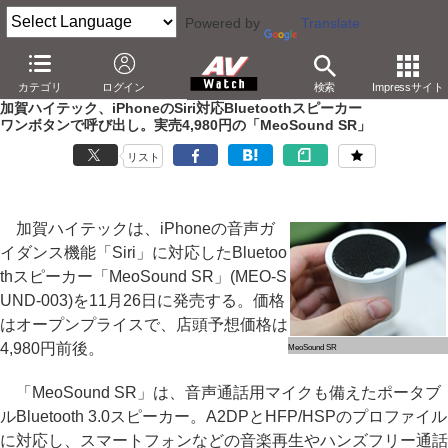
Powered by
Translate
AV Watch
製品
Bluetoothスピーカー
カテゴリ
ログイン
検索
Impressサイト
加賀ハイテック、iPhoneのSiri対応Bluetoothスピーカー
ワンボタンで呼び出し。実売4,980円の「MeoSound SR」
リスト
加賀ハイテックは、iPhoneの音声ガ
イダンス機能「Siri」に対応したBluetoo
thスピーカー「MeoSound SR」(MEO-S
UND-003)を11月26日に発売する。価格
はオープンプライスで、店頭予想価格は
4,980円前後。
MeoSound SR
「MeoSound SR」は、音声通話用マイクも備えたポータブ
ルBluetooth 3.0スピーカー。A2DPとHFP/HSPのプロファイル
に対応し、スマートフォンなどの音楽再生やハンズフリー通話