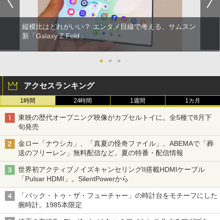
縦横比はどれがいい？ エンタメ目線で考える、サムスン
新「Galaxy Z Fold」
●
●
●
アクセスランキング
1時間
24時間
1週間
1カ月
東映の歴代オープニング映像がカプセルトイに。全5種で8月下
旬発売
金ロー「ナウシカ」、「真夏の怪奇ファイル」、ABEMAで「葬
送のフリーレン」無料配信など。夏の特番・配信情報
世界初アクティブノイズキャンセリングII搭載HDMIケーブル
「Pulsar HDMI」。SilentPowerから
「バック・トゥ・ザ・フューチャー」の時計台をモチーフにした
腕時計。1985本限定