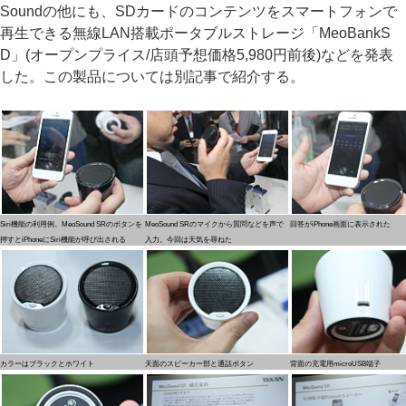
Soundの他にも、SDカードのコンテンツをスマートフォンで
再生できる無線LAN搭載ポータブルストレージ「MeoBankS
D」(オープンプライス/店頭予想価格5,980円前後)などを発表
した。この製品については別記事で紹介する。
Siri機能の利用例。MeoSound SRのボタンを
MeoSound SRのマイクから質問などを声で
回答がiPhone画面に表示された
押すとiPhoneにSiri機能が呼び出される
入力。今回は天気を尋ねた
カラーはブラックとホワイト
天面のスピーカー部と通話ボタン
背面の充電用microUSB端子