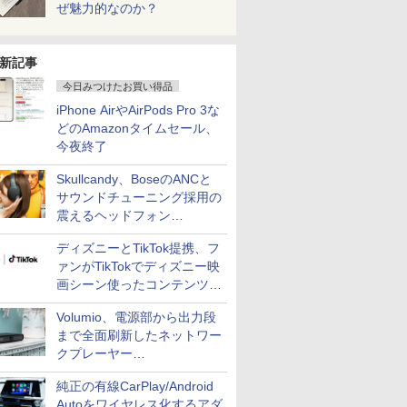
ぜ魅力的なのか？
新記事
今日みつけたお買い得品
iPhone AirやAirPods Pro 3な
どのAmazonタイムセール、
今夜終了
Skullcandy、BoseのANCと
サウンドチューニング採用の
震えるヘッドフォン
「Crusher 1080 ANC」
ディズニーとTikTok提携、フ
ァンがTikTokでディズニー映
画シーン使ったコンテンツ制
作、Disney+にも配信
Volumio、電源部から出力段
まで全面刷新したネットワー
クプレーヤー
「Primo（2026）」
純正の有線CarPlay/Android
Autoをワイヤレス化するアダ