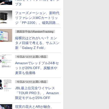
プタ
フェーズメーション、新時代
リファレンスMCカートリッ
ジ「PP-2200」。磁気回路や
ハウジングを根本から見直し
西田宗千佳のRandomTracking
縦横比はどれがいい？ エン
タメ目線で考える、サムスン
新「Galaxy Z Fold」
今日みつけたお買い得品
Amazonでレッドブル24本セ
ットが20% OFF。炭酸水や
麦茶も低価格
今日みつけたお買い得品
JBL最上位完全ワイヤレス
「TOUR PRO 3」、Amazon
限定モデルが25% OFF
現実の花火とARが融合、