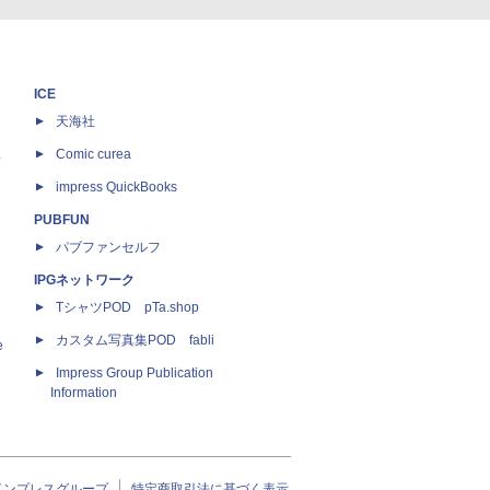
ICE
天海社
ス
Comic curea
impress QuickBooks
PUBFUN
パブファンセルフ
IPGネットワーク
TシャツPOD pTa.shop
カスタム写真集POD fabli
e
Impress Group Publication
Information
インプレスグループ
特定商取引法に基づく表示