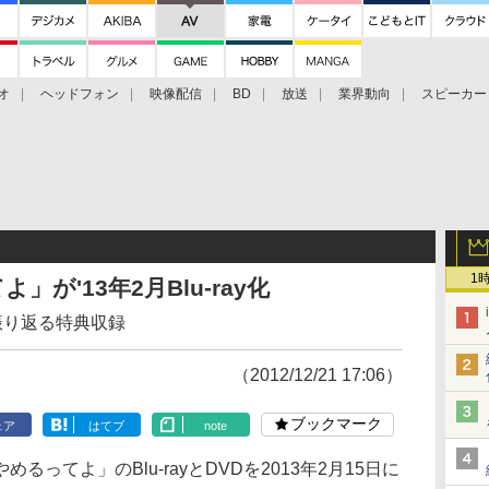
オ
ヘッドフォン
映像配信
BD
放送
業界動向
スピーカー
ェクタ
PS4
BDプレーヤー
映像配信
BD
1
が'13年2月Blu-ray化
振り返る特典収録
（2012/12/21 17:06）
ブックマーク
ェア
はてブ
note
てよ」のBlu-rayとDVDを2013年2月15日に