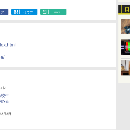
ェア
はてブ
note
dex.html
ie/
コレ
高校生
やめる
3年3月8日