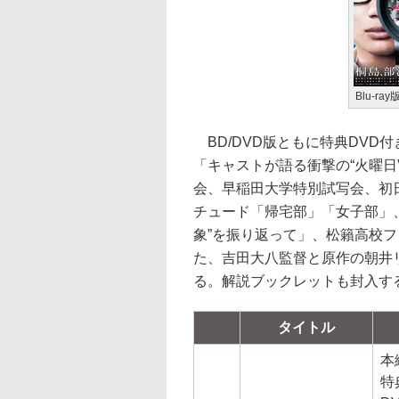
Blu-ray
BD/DVD版ともに特典DVD
「キャストが語る衝撃の“火曜日
会、早稲田大学特別試写会、初
チュード「帰宅部」「女子部」
象”を振り返って」、松籟高校フ
た、吉田大八監督と原作の朝井
る。解説ブックレットも封入す
タイトル
本
特