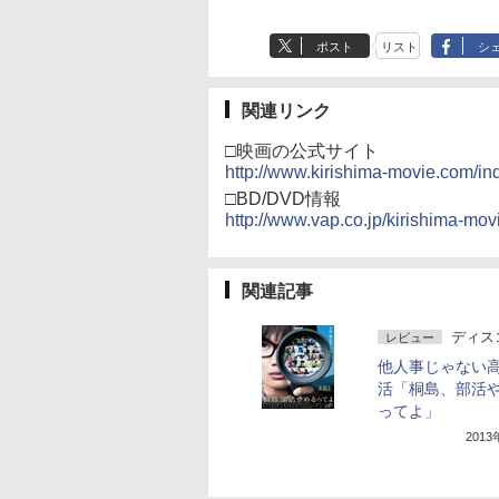
ポスト
リスト
シ
関連リンク
□映画の公式サイト
http://www.kirishima-movie.com/in
□BD/DVD情報
http://www.vap.co.jp/kirishima-mov
関連記事
ディス
レビュー
他人事じゃない
活「桐島、部活
ってよ」
201