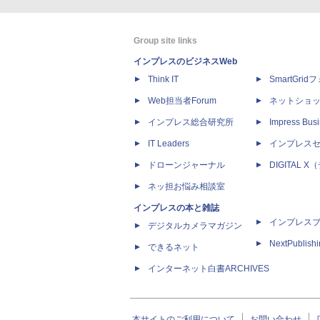
Group site links
インプレスのビジネスWeb
Think IT
SmartGri
Web担当者Forum
ネットショ
インプレス総合研究所
Impress Busi
IT Leaders
インプレス
ドローンジャーナル
DIGITAL
ネッ担お悩み相談室
インプレスの本と雑誌
インプレス
デジタルカメラマガジン
NextPublish
できるネット
インターネット白書ARCHIVES
本サイトのご利用について
お問い合わせ