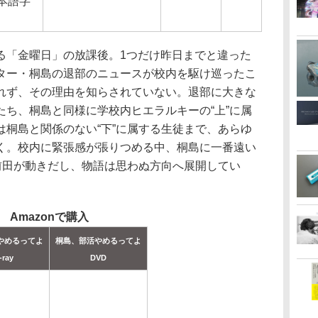
本語字
「金曜日」の放課後。1つだけ昨日までと違った
ター・桐島の退部のニュースが校内を駆け巡ったこ
れず、その理由を知らされていない。退部に大きな
たち、桐島と同様に学校内ヒエラルキーの“上”に属
は桐島と関係のない“下”に属する生徒まで、あらゆ
く。校内に緊張感が張りつめる中、桐島に一番遠い
部前田が動きだし、物語は思わぬ方向へ展開してい
Amazonで購入
やめるってよ
桐島、部活やめるってよ
-ray
DVD