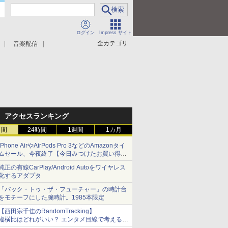
ログイン
Impress サイト
全カテゴリ
音楽配信
アクセスランキング
時間
24時間
1週間
1カ月
iPhone AirやAirPods Pro 3などのAmazonタイ
ムセール、今夜終了【今日みつけたお買い得
品】
純正の有線CarPlay/Android Autoをワイヤレス
化するアダプタ
「バック・トゥ・ザ・フューチャー」の時計台
をモチーフにした腕時計。1985本限定
【西田宗千佳のRandomTracking】
縦横比はどれがいい？ エンタメ目線で考える、
サムスン新「Galaxy Z Fold」