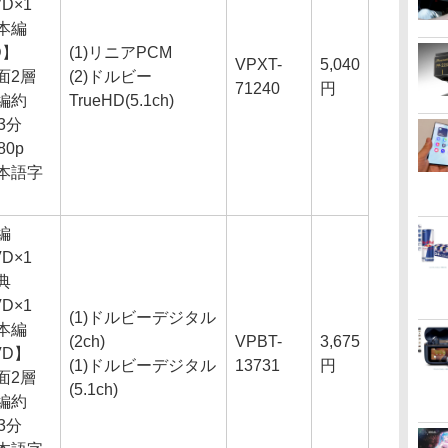
VD×1
本編
D】
(1)リニアPCM
VPXT-
5,040
面2層
(2)ドルビー
71240
円
編約
TrueHD(5.1ch)
03分
80p
本語字
編
VD×1
典
VD×1
(1)ドルビーデジタル
本編
(2ch)
VPBT-
3,675
VD】
(1)ドルビーデジタル
13731
円
面2層
(5.1ch)
編約
03分