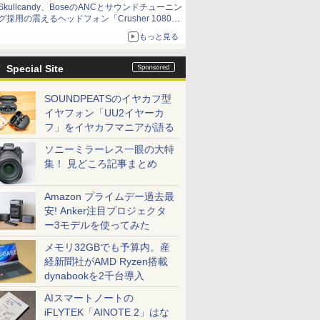
Skullcandy、BoseのANCとサウンドチューニン
グ採用の震えるヘッドフォン「Crusher 1080
ANC」
もっと見る
Special Site
SOUNDPEATSのイヤカフ型
イヤフォン「UU2イヤーカ
フ」をイヤカフマニアが語る
ソニーミラーレス一眼の大特
集！ 見どころ記事まとめ
Amazon プライムデー過去最
安! Anker注目プロジェクタ
ー3モデルを使ってみた
メモリ32GBでも予算内。産
経新聞社がAMD Ryzen搭載
dynabookを2千台導入
AIスマートノートの
iFLYTEK「AINOTE 2」はな