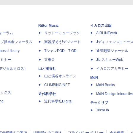
Rittor Music
イカロス出版
dフォーラム
リットーミュージック
AIRLINEweb
ップ担当者フォーラム
楽器探そう!デジマート
Jディフェンスニュー
ness Library
TシャツPOD T-OD
通訳翻訳ジャーナル
セミナー
立東舎
JレスキューWeb
 X（デジタルクロス）
山と溪谷社
イカロスアカデミー
山と溪谷オンライン
MdN
CLIMBING-NET
MdN Books
ブックス
近代科学社
MdN Design Interactiv
ing
近代科学社Digital
テックリブ
TechLib
広告掲載のご案内
編集部へのご連絡
プライバシーポリシー
会社概要