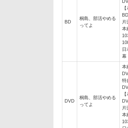
D
【
B
桐島、部活やめる
BD
片
ってよ
本
1
10
日
幕
本
D
特
D
【
桐島、部活やめる
DVD
D
ってよ
片
本
1