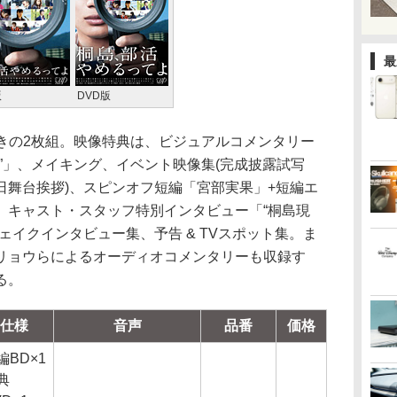
最
版
DVD版
付きの2枚組。映像特典は、ビジュアルコメンタリー
”」、メイキング、イベント映像集(完成披露試写
日舞台挨拶)、スピンオフ短編「宮部実果」+短編エ
、キャスト・スタッフ特別インタビュー「“桐島現
ェイクインタビュー集、予告 & TVスポット集。ま
リョウらによるオーディオコメンタリーも収録す
る。
仕様
音声
品番
価格
編BD×1
典