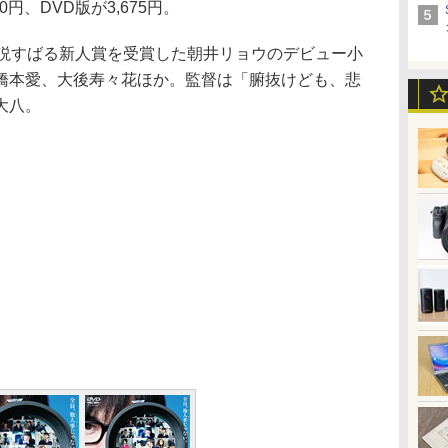
円、DVD版が3,675円。
説すばる新人賞を受賞した朝井リョウのデビュー小
橋本愛、大後寿々花ほか。監督は「腑抜けども、悲
大八。