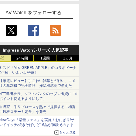
AV Watch をフォローする
Impress Watchシリーズ 人気記事
時間
24時間
1週間
1カ月
ミスド「Mrs. GREEN APPLE」のコラボドーナ
ツ4種、いよいよ発売！
【家電レビュー】手ごわい雑草との戦い、コメ
リの草刈機で完全勝利 掃除機感覚で使えた
NTT島田社長、ソフトバンクのセブン出資に「d
ポイント使えるようにして」
吉野家、牛リブロースを熱々で提供する「極旨
牛鉄板ステーキ定食」を発売
NewDays「増量フェス」を実施！おにぎり/サ
ンドイッチ/焼きそばなど16品が値段そのままで
ボリュームアップ
もっと見る