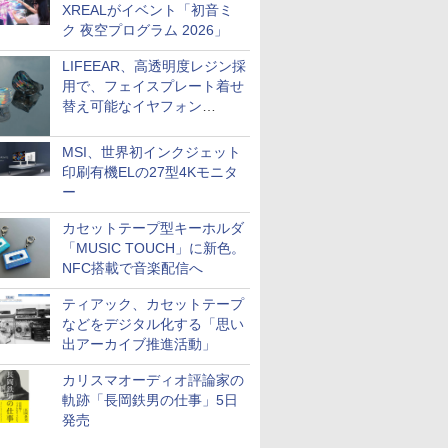
XREALがイベント「初音ミ
ク 夜空プログラム 2026」
LIFEEAR、高透明度レジン採
用で、フェイスプレート着せ
替え可能なイヤフォン
「Nova Shell」
MSI、世界初インクジェット
印刷有機ELの27型4Kモニタ
ー
カセットテープ型キーホルダ
「MUSIC TOUCH」に新色。
NFC搭載で音楽配信へ
ティアック、カセットテープ
などをデジタル化する「思い
出アーカイブ推進活動」
カリスマオーディオ評論家の
軌跡「長岡鉄男の仕事」5日
発売