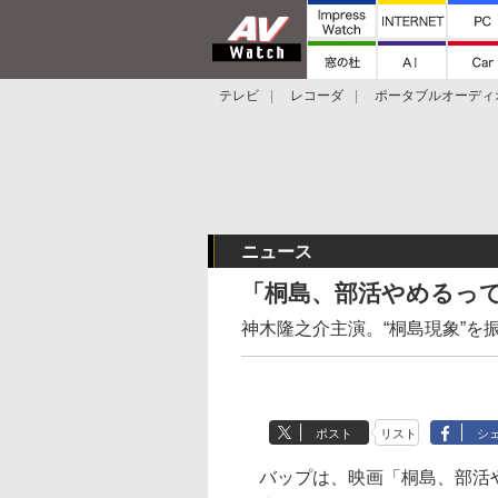
テレビ
レコーダ
ポータブルオーディ
スマートスピーカー
デジカメ
プロジ
ニュース
「桐島、部活やめるってよ」
神木隆之介主演。“桐島現象”を
ポスト
リスト
シ
バップは、映画「桐島、部活やめるっ