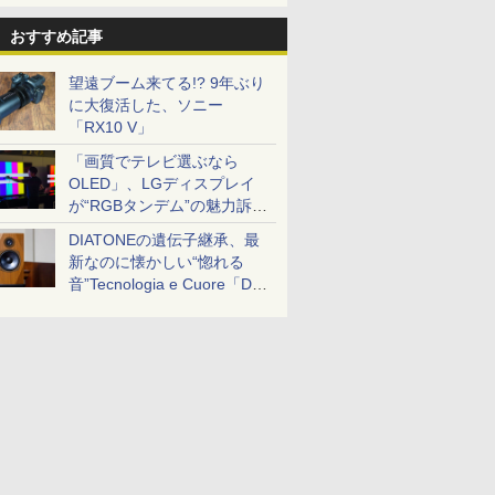
おすすめ記事
望遠ブーム来てる!? 9年ぶり
に大復活した、ソニー
「RX10 V」
「画質でテレビ選ぶなら
OLED」、LGディスプレイ
が“RGBタンデム”の魅力訴
求。液晶とのガチ比較も
DIATONEの遺伝子継承、最
新なのに懐かしい“惚れる
音”Tecnologia e Cuore「DS-
TC52B」を聴く