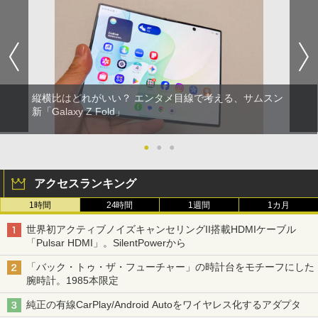
縦横比はどれがいい？ エンタメ目線で考える、サムスン
新「Galaxy Z Fold」
●
●
●
アクセスランキング
1時間
24時間
1週間
1カ月
世界初アクティブノイズキャンセリングII搭載HDMIケーブル
「Pulsar HDMI」。SilentPowerから
「バック・トゥ・ザ・フューチャー」の時計台をモチーフにした
腕時計。1985本限定
純正の有線CarPlay/Android Autoをワイヤレス化するアダプタ