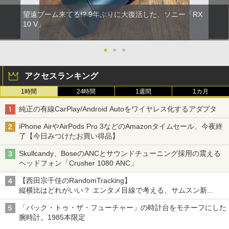
望遠ブーム来てる!? 9年ぶりに大復活した、ソニー「RX
10 V」
●
●
●
アクセスランキング
1時間
24時間
1週間
1カ月
純正の有線CarPlay/Android Autoをワイヤレス化するアダプタ
iPhone AirやAirPods Pro 3などのAmazonタイムセール、今夜終
了【今日みつけたお買い得品】
Skullcandy、BoseのANCとサウンドチューニング採用の震える
ヘッドフォン「Crusher 1080 ANC」
【西田宗千佳のRandomTracking】
縦横比はどれがいい？ エンタメ目線で考える、サムスン新
「Galaxy Z Fold」
「バック・トゥ・ザ・フューチャー」の時計台をモチーフにした
腕時計。1985本限定