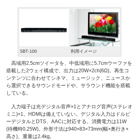
SBT-100
利用イメージ
高域用2.5cmツイータを、中低域用に5.7cmウーファを
搭載した2ウェイ構成で、出力は20W×2ch(6Ω)。再生コ
ンテンツに合わせてシネマ、ミュージック、ニュースか
ら選択できるサウンドモードや、サラウンド機能を搭載
している。
入力端子は光デジタル音声×1とアナログ音声(ステレオ
ミニ)×1。HDMIは備えていない。デジタル入力はドルビ
ーデジタルとDTS、AACに対応する。消費電力は11W
(待機時0.25W)。外形寸法は940×83×73mm(幅×奥行き×
高さ)、重量は2.4kg。