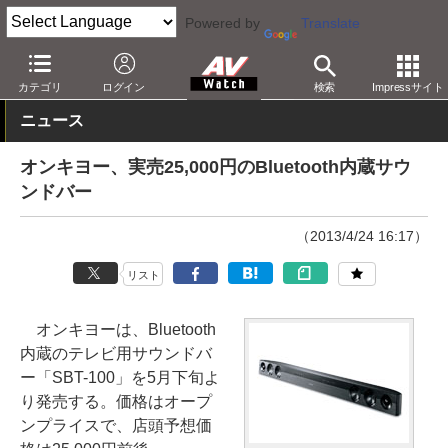
Powered by
Translate
AV Watch
製品
サウンドバー
その他
カテゴリ
ログイン
検索
Impressサイト
ニュース
オンキヨー、実売25,000円のBluetooth内蔵サウ
ンドバー
（2013/4/24 16:17）
リスト
オンキヨーは、Bluetooth
内蔵のテレビ用サウンドバ
ー「SBT-100」を5月下旬よ
り発売する。価格はオープ
ンプライスで、店頭予想価