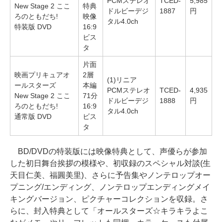
PCMステレオ
TCED-
5,985
New Stage 2 ここ
特典
ドルビーデジ
1887
円
ろのともだち!
映像
タル4.0ch
特装版 DVD
16:9
ビス
タ
片面
映画プリキュアオ
2層
(1)リニア
ールスターズ
本編
PCMステレオ
TCED-
4,935
New Stage 2 ここ
71分
ドルビーデジ
1888
円
ろのともだち!
16:9
タル4.0ch
通常版 DVD
ビス
タ
BD/DVDの特装版には映像特典として、声優らが参加
した初日舞台挨拶の模様や、初収録のスペシャル対談(生
天目仁美、福圓美里)、さらに予告集やノンテロップオー
プニング/エンディング、ノンテロップエンディングメイ
キングバージョン、ピクチャーコレクションを収録。さ
らに、封入特典として「オールスターズ☆キラキラよこ