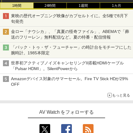
1時間
24時間
1週間
1カ月
東映の歴代オープニング映像がカプセルトイに。全5種で8月下
旬発売
金ロー「ナウシカ」、「真夏の怪奇ファイル」、ABEMAで「葬
送のフリーレン」無料配信など。夏の特番・配信情報
「バック・トゥ・ザ・フューチャー」の時計台をモチーフにした
腕時計。1985本限定
世界初アクティブノイズキャンセリングII搭載HDMIケーブル
「Pulsar HDMI」。SilentPowerから
Amazonデバイス対象のサマーセール。Fire TV Stick HDが29%
OFF
もっと見る
AV Watch をフォローする