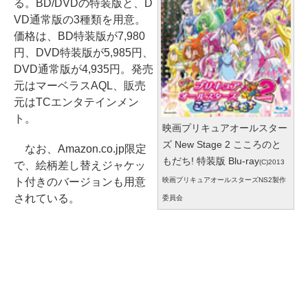
る。BD/DVDの特装版と、D
VD通常版の3種類を用意。
価格は、BD特装版が7,980
円、DVD特装版が5,985円、
DVD通常版が4,935円。発売
元はマーベラスAQL、販売
元はTCエンタテインメン
ト。
映画プリキュアオールスター
ズ New Stage 2 こころのと
なお、Amazon.co.jp限定
もだち! 特装版 Blu-ray
(C)2013
で、絵柄差し替えジャケッ
映画プリキュアオールスターズNS2製作
ト付きのバージョンも用意
されている。
委員会