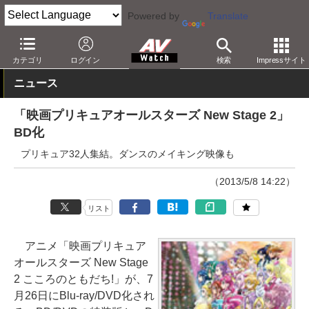
Powered by
Translate
AV Watch
コンテンツ・サービス
BD/DVD
カテゴリ
ログイン
検索
Impressサイト
ニュース
「映画プリキュアオールスターズ New Stage 2」
BD化
プリキュア32人集結。ダンスのメイキング映像も
（2013/5/8 14:22）
リスト
アニメ「映画プリキュア
オールスターズ New Stage
2 こころのともだち!」が、7
月26日にBlu-ray/DVD化され