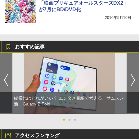
「映画プリキュアオールスターズDX2」
が7月にBD/DVD化
2010年5月10日
おすすめ記事
縦横比はどれがいい？ エンタメ目線で考える、サムスン
新「Galaxy Z Fold」
●
●
●
アクセスランキング