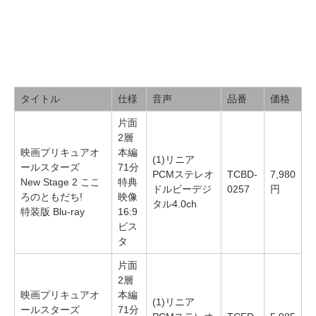
タイトル
仕様
音声
品番
価格
片面
2層
映画プリキュアオ
本編
(1)リニア
ールスターズ
71分
PCMステレオ
TCBD-
7,980
New Stage 2 ここ
特典
ドルビーデジ
0257
円
ろのともだち!
映像
タル4.0ch
特装版 Blu-ray
16:9
ビス
タ
片面
2層
映画プリキュアオ
本編
(1)リニア
ールスターズ
71分