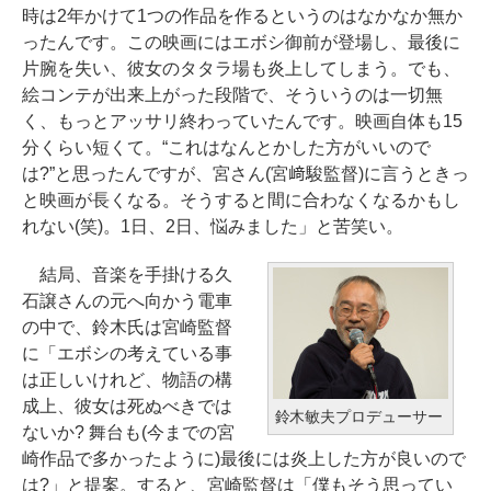
時は2年かけて1つの作品を作るというのはなかなか無か
ったんです。この映画にはエボシ御前が登場し、最後に
片腕を失い、彼女のタタラ場も炎上してしまう。でも、
絵コンテが出来上がった段階で、そういうのは一切無
く、もっとアッサリ終わっていたんです。映画自体も15
分くらい短くて。“これはなんとかした方がいいので
は?”と思ったんですが、宮さん(宮﨑駿監督)に言うときっ
と映画が長くなる。そうすると間に合わなくなるかもし
れない(笑)。1日、2日、悩みました」と苦笑い。
結局、音楽を手掛ける久
石譲さんの元へ向かう電車
の中で、鈴木氏は宮崎監督
に「エボシの考えている事
は正しいけれど、物語の構
成上、彼女は死ぬべきでは
鈴木敏夫プロデューサー
ないか? 舞台も(今までの宮
崎作品で多かったように)最後には炎上した方が良いので
は?」と提案。すると、宮崎監督は「僕もそう思ってい