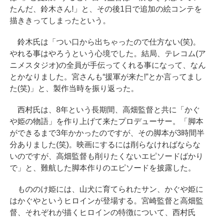
たんだ、鈴木さん!」と、その後1日で追加の絵コンテを
描ききってしまったという。
鈴木氏は「つい口から出ちゃったので仕方ない(笑)。
やれる事はやろうという心境でした。結局、テレコム(ア
ニメスタジオ)の全員が手伝ってくれる事になって、なん
とかなりました。宮さんも“援軍が来た!”とか言ってまし
た(笑)」と、製作当時を振り返った。
西村氏は、8年という長期間、高畑監督と共に「かぐ
や姫の物語」を作り上げて来たプロデューサー。「脚本
ができるまで3年かかったのですが、その脚本が3時間半
分ありました(笑)。映画にするには削らなければならな
いのですが、高畑監督も削りたくないエピソードばかり
で」と、難航した脚本作りのエピソードを披露した。
もののけ姫には、山犬に育てられたサン、かぐや姫に
はかぐやというヒロインが登場する。宮崎監督と高畑監
督、それぞれが描くヒロインの特徴について、西村氏