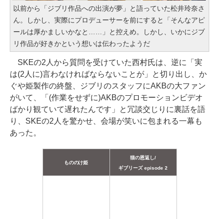
以前から「ジブリ作品への出演が夢」と語っていた松井玲奈さ
ん。しかし、実際にプロデューサーを前にすると「そんなアピ
ールは厚かましいかなと……」と控えめ。しかし、いかにジブ
リ作品が好きかという想いは伝わったようだ
SKEの2人から質問を受けていた西村氏は、逆に「実
は(2人に)言わなければならないことが」と切り出し、か
ぐや姫製作の終盤、ジブリのスタッフにAKBの大ファン
がいて、「(作業をせずに)AKBのプロモーションビデオ
ばかり観ていて遅れたんです」と冗談交じりに裏話を語
り、SKEの2人を驚かせ、会場が笑いに包まれる一幕も
あった。
猫の恩返し/
もののけ姫
ギブリーズ episode 2