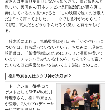
宮さんはキョロキョロしながら出てきて、僕と宮さんと
親しい、奥田さん(日本テレビの奥田誠治氏)が目を真っ
赤にしているのを見つけると、“この映画で泣くのは素人
だよ!”って言ってました。……今でも意味がわからなく
て(笑)。玄人だとどうなるんだろう(笑)」と首をかしげ
る。
鈴木氏によれば、宮崎監督はそれから「かぐや姫」に
ついては、何も語っていないという。ちなみに、現在宮
崎監督は、「某模型雑誌のためにせっせと漫画を描いて
います。チャンバラみたいなものを。なんで? って言い
たくなるほど緻密なものを描いてます(笑)」とのこと。
松井玲奈さんはタタリ神が大好き!?
トークショー後半には、
ゲストとしてSKE48の松井
珠理奈さん、松井玲奈さん
が登場。2人のプロデューサ
ーに花束を贈呈した。