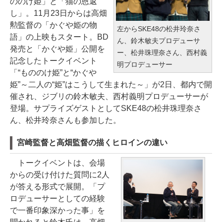
ののけ姫」と「猫の恩返
し」。11月23日からは高畑
勲監督の「かぐや姫の物
左からSKE48の松井玲奈さ
語」の上映もスタート。BD
ん、鈴木敏夫プロデューサ
発売と「かぐや姫」公開を
ー、松井珠理奈さん、西村義
記念したトークイベント
明プロデューサー
「“もののけ姫”と“かぐや
姫”～二人の“姫”はこうして生まれた～」が2日、都内で開
催され、ジブリの鈴木敏夫、西村義明プロデューサーが
登場。サプライズゲストとしてSKE48の松井珠理奈さ
ん、松井玲奈さんも参加した。
宮崎監督と高畑監督の描くヒロインの違い
トークイベントは、会場
からの受け付けた質問に2人
が答える形式で展開。「プ
ロデューサーとしての経験
で一番印象深かった事」を