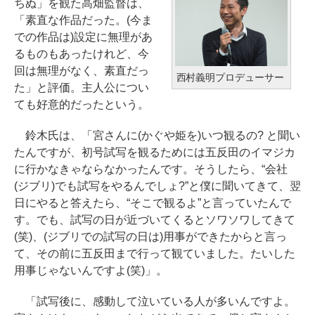
ちぬ」を観た高畑監督は、
「素直な作品だった。(今ま
での作品は)設定に無理があ
るものもあったけれど、今
回は無理がなく、素直だっ
西村義明プロデューサー
た」と評価。主人公につい
ても好意的だったという。
鈴木氏は、「宮さんに(かぐや姫を)いつ観るの? と聞い
たんですが、初号試写を観るためには五反田のイマジカ
に行かなきゃならなかったんです。そうしたら、“会社
(ジブリ)でも試写をやるんでしょ?”と僕に聞いてきて、翌
日にやると答えたら、“そこで観るよ”と言っていたんで
す。でも、試写の日が近づいてくるとソワソワしてきて
(笑)、(ジブリでの試写の日は)用事ができたからと言っ
て、その前に五反田まで行って観ていました。たいした
用事じゃないんですよ(笑)」。
「試写後に、感動して泣いている人が多いんですよ。