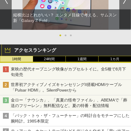
縦横比はどれがいい？ エンタメ目線で考える、サムスン
新「Galaxy Z Fold」
●
●
●
アクセスランキング
1時間
24時間
1週間
1カ月
東映の歴代オープニング映像がカプセルトイに。全5種で8月下
旬発売
世界初アクティブノイズキャンセリングII搭載HDMIケーブル
「Pulsar HDMI」。SilentPowerから
金ロー「ナウシカ」、「真夏の怪奇ファイル」、ABEMAで「葬
送のフリーレン」無料配信など。夏の特番・配信情報
「バック・トゥ・ザ・フューチャー」の時計台をモチーフにした
腕時計。1985本限定