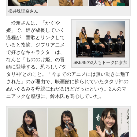
松井珠理奈さん
玲奈さんは、「かぐや
姫」で、姫が成長していく
過程が、童歌とリンクして
いると指摘。ジブリアニメ
で好きなキャラクターは、
なんと「もののけ姫」の冒
SKE48の2人もトークに参加
頭に登場する、恐ろしい“タ
タリ神”とのこと。「今までのアニメには無い動きに魅了
された」のが理由で、映画館に飾られていたタタリ神の
ぬいぐるみを母親にねだるほどだったという。2人のマ
ニアックな感想に、鈴木氏も関心していた。