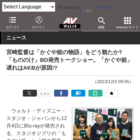
Powered by
Translate
AV Watch
コンテンツ・サービス
BD/DVD
カテゴリ
ログイン
検索
Impressサイト
ニュース
宮崎監督は「かぐや姫の物語」をどう観たか?
「もののけ」BD発売トークショー。「かぐや姫」
遅れはAKBが原因!?
（2013/12/3 09:55）
リスト
ウォルト・ディズニー・
スタジオ・ジャパンから12
月4日にBlu-rayが発売され
る、スタジオジブリの「も