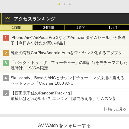
●
●
●
アクセスランキング
1時間
24時間
1週間
1カ月
iPhone AirやAirPods Pro 3などのAmazonタイムセール、今夜終
了【今日みつけたお買い得品】
純正の有線CarPlay/Android Autoをワイヤレス化するアダプタ
「バック・トゥ・ザ・フューチャー」の時計台をモチーフにした
腕時計。1985本限定
Skullcandy、BoseのANCとサウンドチューニング採用の震える
ヘッドフォン「Crusher 1080 ANC」
【西田宗千佳のRandomTracking】
縦横比はどれがいい？ エンタメ目線で考える、サムスン新
「Galaxy Z Fold」
もっと見る
AV Watch をフォローする