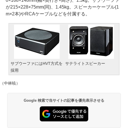
0×168×148mm(幅×奥行き×高さ)、1.3kg。サブウーファ
が215×228×75mm(同)、1.45kg。スピーカーケーブル(1
m×2本)やRCAケーブルなどを付属する。
サブウーファにはHVT方式を
サテライトスピーカー
採用
（中林暁）
Google 検索で当サイトの記事を優先表示させる